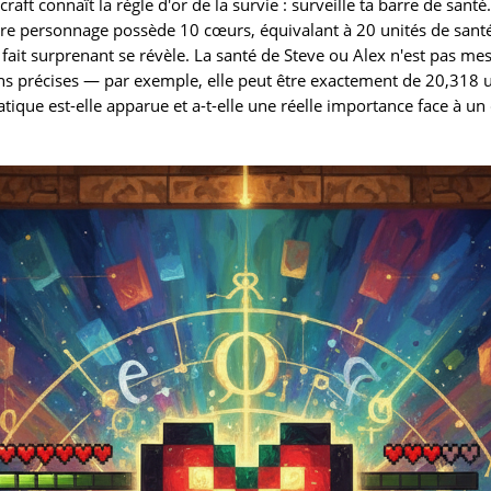
ft connaît la règle d'or de la survie : surveille ta barre de santé
tre personnage possède 10 cœurs, équivalant à 20 unités de sant
 fait surprenant se révèle. La santé de Steve ou Alex n'est pas 
ions précises — par exemple, elle peut être exactement de 20,318
tique est-elle apparue et a-t-elle une réelle importance face à un