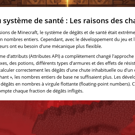
u système de santé : Les raisons des 
ions de Minecraft, le système de dégâts et de santé était extrêm
 en nombres entiers. Cependant, avec le développement du jeu et l
eurs ont eu besoin d'une mécanique plus flexible.
me d'attributs (Attributes API) a complètement changé l'approche 
, des potions, différents types d'armures et des effets de résis
calculer correctement les dégâts d'une chute inhabituelle ou d'un
ant », les nombres entiers de base ne suffisaient plus. Les déve
es dégâts en nombres à virgule flottante (floating-point numbers).
mpte chaque fraction de dégâts infligés.