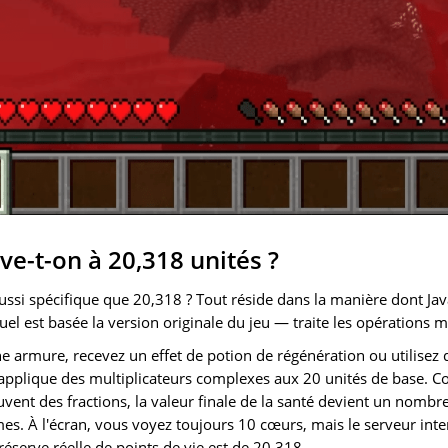
e-t-on à 20,318 unités ?
ussi spécifique que 20,318 ? Tout réside dans la manière dont Ja
l est basée la version originale du jeu — traite les opérations 
 armure, recevez un effet de potion de régénération ou utilisez d
 applique des multiplicateurs complexes aux 20 unités de base. 
uvent des fractions, la valeur finale de la santé devient un nombr
es. À l'écran, vous voyez toujours 10 cœurs, mais le serveur inte
éserve réelle de points de vie est de 20,318.