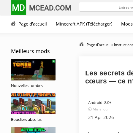
MD
MCEAD.COM
Page d'accueil
Minecraft APK (Télécharger)
Mods
Page d'accueil
»
Instruction
Meilleurs mods
Les secrets de
cœurs — ce n'
Nouvelles tombes
Android:
8,0+
🕣 Mis à jour
21 Apr 2026
Boucliers absolus