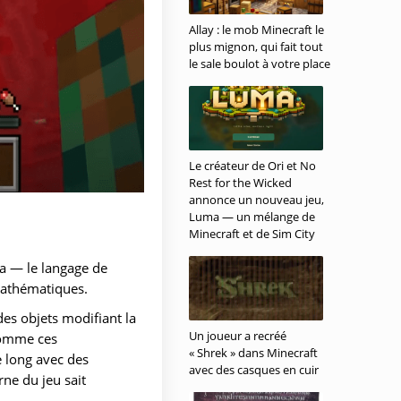
Allay : le mob Minecraft le
plus mignon, qui fait tout
le sale boulot à votre place
Le créateur de Ori et No
Rest for the Wicked
annonce un nouveau jeu,
Luma — un mélange de
Minecraft et de Sim City
va — le langage de
mathématiques.
es objets modifiant la
Un joueur a recréé
Comme ces
« Shrek » dans Minecraft
e long avec des
avec des casques en cuir
rne du jeu sait