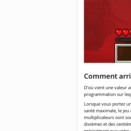
Comment arriv
D'où vient une valeur a
programmation sur leque
Lorsque vous portez une
santé maximale, le jeu
multiplicateurs sont so
dixièmes et des centièm
précisément que votre r