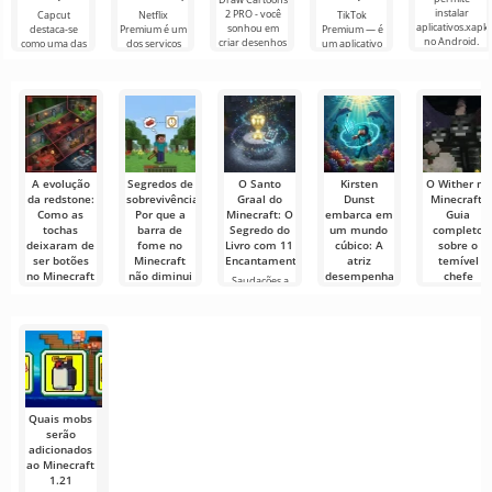
instalar
2 PRO - você
Capcut
Netflix
TikTok
aplicativos.xapk
sonhou em
destaca-se
Premium é um
Premium — é
no Android.
criar desenhos
como uma das
dos serviços
um aplicativo
Um menu
animados, mas
ferramentas
mais populares
que permite
muito simples e
tudo parece
mais
para assistir
conectar-se
direto
muito difícil e
recomendadas
filmes, séries e
online com
até
para edição de
programas de
outros
vídeo,
TV em
usuários ou
garantindo um
encontrar
A evolução
Segredos de
O Santo
Kirsten
O Wither no
da redstone:
sobrevivência:
Graal do
Dunst
Minecraft:
Como as
Por que a
Minecraft: O
embarca em
Guia
tochas
barra de
Segredo do
um mundo
completo
deixaram de
fome no
Livro com 11
cúbico: A
sobre o
ser botões
Minecraft
Encantamentos
atriz
temível
no Minecraft
não diminui
desempenhará
chefe
Saudações a
quando você
um papel-
todos os
As primeiras
O mundo de
está parado
chave na
aventureiros e
versões do
Minecraft está
sequência
exploradores
Minecraft
cheio de
Sobreviver no
de
guardam
perigos, mas
duro mundo
"Minecraft:
muitas
cúbico exige
O Filme"
atenção
O tridente
mudou
radicalmente a
Quais mobs
abordagem de
serão
adicionados
ao Minecraft
1.21