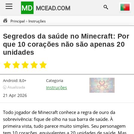
MD
MCEAD.COM
Principal
»
Instruções
Segredos da saúde no Minecraft: Por
que 10 corações não são apenas 20
unidades
Android:
8,0+
Categoria
🕣 Atualizada
Instruções
21 Apr 2026
Todo jogador de Minecraft conhece a regra de ouro da
sobrevivência: fique de olho na sua barra de saúde. À
primeira vista, tudo parece muito simples. Seu personagem
tem 10 corações, equivalentes a 20 unidades de saúde. Mas,