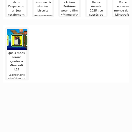
dans
plus que de
«Acteur
Game
Votre
l'espace ou
simples
Préféré»
Awards
nouveau
un jeu
biscuits
pour le film
2025 : Le
monde dans
totalement
«Minecraft»
succès du
Minecraft !
Deux marques
différent ?
blockbuster
emblématiques,
Le soir du 21
Minecraft nou
cubique
Oreo et
juin 2025, lors
surprend
Cubic Odyssey
Minecraft,
de la 38e
encore une foi
— est un
Le film
cérémonie
avec des
sandbox de
«Minecraft»,
science-fiction
sorti en avril
2025, a
Quels mobs
seront
ajoutés à
Minecraft
1.21
La prochaine
mise à jour de
Minecraft 1.21
continue d'être
entourée de
rumeurs et de
nouvelles