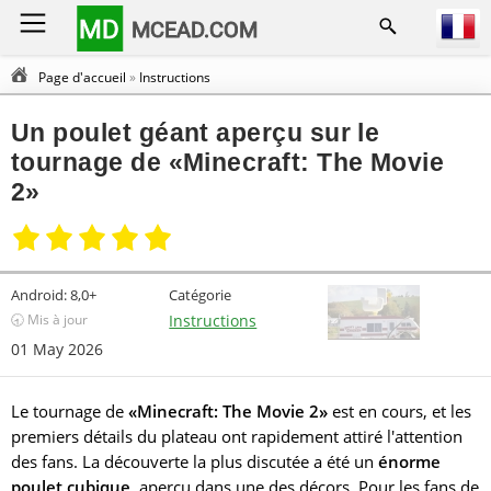
MD
MCEAD.COM
Page d'accueil
»
Instructions
Un poulet géant aperçu sur le
tournage de «Minecraft: The Movie
2»
Android:
8,0+
Catégorie
🕣 Mis à jour
Instructions
01 May 2026
Le tournage de
«Minecraft: The Movie 2»
est en cours, et les
premiers détails du plateau ont rapidement attiré l'attention
des fans. La découverte la plus discutée a été un
énorme
poulet cubique
, aperçu dans une des décors. Pour les fans de