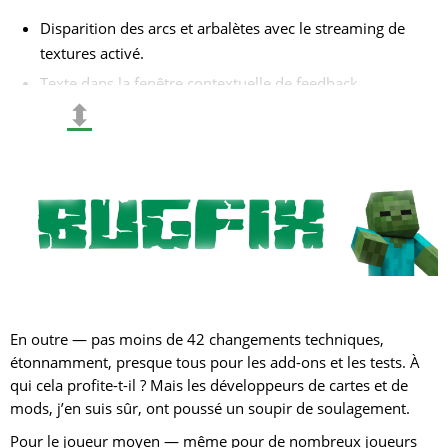
Disparition des arcs et arbalètes avec le streaming de
textures activé.
Texte dans la fenêtre contextuelle de feedback.
⬍
Sous-titres manquants pour les bébés mobs.
Décomposition des feuilles.
Problème où la farine d’os sur la mousse remplaçait les
blocs adjacents.
Exécution de la commande
/loot
.
Transmission d’impulsions entre les wagonnets.
Délai et affichage des dégâts de chute.
Éclairage de l’animation de saut du slime en mode
En outre — pas moins de 42 changements techniques,
Vibrant Visuals.
étonnamment, presque tous pour les add-ons et les tests. À
Affichage des toiles d’araignée lors du zoom de la
qui cela profite-t-il ? Mais les développeurs de cartes et de
caméra.
mods, j’en suis sûr, ont poussé un soupir de soulagement.
Comportement du ravageur lors de la destruction des
Pour le joueur moyen — même pour de nombreux joueurs