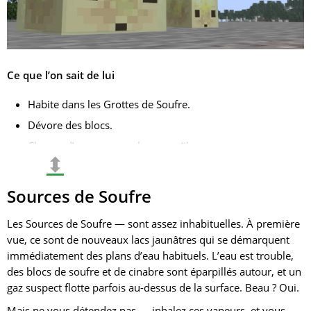
Ce que l’on sait de lui
Habite dans les Grottes de Soufre.
Dévore des blocs.
Change d’apparence selon ce qu’il mange.
⬍
Certains de ses traits doivent être découverts par les
joueurs.
Sources de Soufre
Ajoute un élément d’imprévisibilité.
Les Sources de Soufre — sont assez inhabituelles. À première
Encourage à tester quels blocs influencent son
vue, ce sont de nouveaux lacs jaunâtres qui se démarquent
comportement et son apparence.
immédiatement des plans d’eau habituels. L’eau est trouble,
S’intègre bien dans le thème des zones souterraines
des blocs de soufre et de cinabre sont éparpillés autour, et un
dangereuses.
gaz suspect flotte parfois au-dessus de la surface. Beau ? Oui.
Si les mécaniques ne sont pas bien expliquées, certains
Mais ne vous détendez pas — inhalez ces vapeurs, et vous