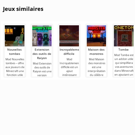
Colisée
de cette
aux utilisateurs
véritable
choisissent
qui
maison dans
pour y
Jeux similaires
un
Nouvelles
Extension
Incroyablement
Maison des
Tombe
tombes
des outils de
difficile
monstres
Mod Tombe est
Raiyon
un addon utile
Mod Nouvelles
Mod
Mod Maison
qui simplifiera
tombes – offre
Incroyablement
des monstres
Mod Extension
vos aventures
aux joueurs de
difficile est un
est une
des outils de
dans Minecraft
Minecraft une
ajout
interprétation
Raiyon est une
en ajoutant un
fonction utile
intéressant
du célèbre
version
élément
qui leur
pour les fans
dessin animé
intéressante
permet de
de Minecraft
de 2006 dans
qui met à jour
stocker
qui n'ont pas la
le monde de
un grand
nombre