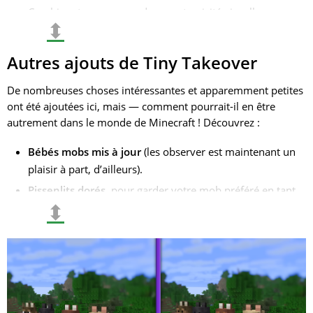
Combinent ressources, danger et unicité visuelle.
⬍
Autres ajouts de Tiny Takeover
De nombreuses choses intéressantes et apparemment petites
ont été ajoutées ici, mais — comment pourrait-il en être
autrement dans le monde de Minecraft ! Découvrez :
Bébés mobs mis à jour
(les observer est maintenant un
plaisir à part, d’ailleurs).
Pissenlits dorés
, pour garder votre mob préféré en tant
⬍
que bébé pour toujours — qui n’en aurait pas besoin ?.
Enfin, vous pouvez fabriquer des
étiquettes de nom
—
pas seulement par chance spéciale, mais simplement
prendre et nommer votre animal comme vous le
souhaitez.
Un nouvel outil inhabituel pour le bloc musical —