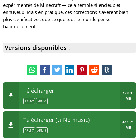
feuilles et des cultures.
expérimentés de Minecraft — cela semble silencieux et
Plantages lors du retour depuis l’écran de sélection
ennuyeux. Mais en pratique, ces corrections s’avèrent bien
d’abonnement Realms.
plus significatives que ce que tout le monde pense
habituellement.
Une série d’autres bugs et problèmes.
Versions disponibles :
Télécharger
720.91
MB
ARM-7
ARM-8
Télécharger (♫ No music)
444.71
MB
ARM-7
ARM-8