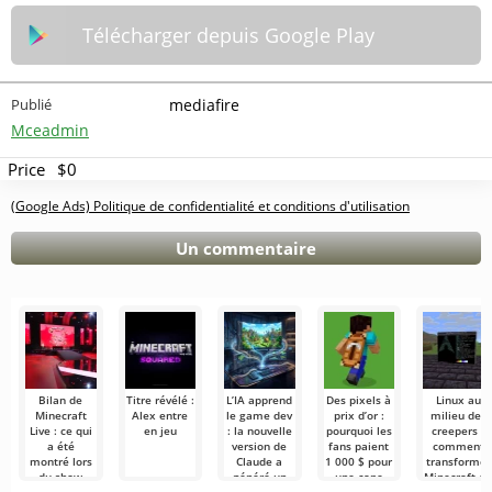
Télécharger depuis Google Play
Publié
mediafire
Mceadmin
Price
$0
(Google Ads) Politique de confidentialité et conditions d'utilisation
Un commentaire
Bilan de
Titre révélé :
L’IA apprend
Des pixels à
Linux au
Minecraft
Alex entre
le game dev
prix d’or :
milieu des
Live : ce qui
en jeu
: la nouvelle
pourquoi les
creepers :
a été
version de
fans paient
comment
montré lors
Claude a
1 000 $ pour
transformer
du show
généré un
une cape
Minecraft e