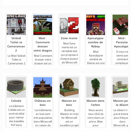
printanier
clone de
virtuelle
véritable
du 30 mai
Minecraft du
dans
bureau
2026
premier
Minecraft
coup
Skibidi
Mod :
Zone morte
Apocalypse
Mod :
Toilet vs
Comment
zombie de
Parasite
Mod Zone
Cameraman
dresser
Raboy
Apocalypse
morte est un
2
votre dragon
véritable test
Mod
Si vous ne
qui propose à
Apocalypse
savez pas
Le Mod Skibidi
Mod Comment
chaque joueur
zombie de
comment
Toilet vs
dresser votre
de Minecraft
Raboy est une
compliquer
Cameraman 2
dragon est un
de découvrir
autre survie
davantage
pour Minecraft
ajout
un tout
dans
votre séjour
plongera ses
intéressant
l'atmosphère
dans
participants
pour Minecraft
du monde
Minecraft,
dans une folie
qui vous
post-
nous vous
plonge dans
apocalyptique
Colisée
Château en
Maison en
Maison dans
Maison pour
bois
bois
l'arbre
le désert
Le bâtiment
Colisée est un
Les bâtiments
Building
Nous avons
Le désert n'es
endroit idéal
en bois sont
Maison en bois
tous rêvé de
pas le biome l
pour mener
très populaires
for Minecraft
vivre dans un
plus fréquent
des batailles
dans Minecraft
est un
arbre. Mais
dans
PvP dans
en raison de
excellent projet
pour
Minecraft, qu
Minecraft. Le
l'abondance
qui convient
construire une
les joueurs