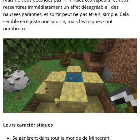
joueurs pourraient ne pas comprendre son utilité.
ressentirez immédiatement un effet désagréable : des
Il y a un risque qu’il soit plus "amusant" qu’utile dans le
nausées garanties, et sortir peut ne pas être si simple. Cela
jeu réel.
semble être juste une source, mais les risques sont
nombreux.
S’il détruit trop activement des blocs, cela peut être
agaçant, surtout en mode survie.
Leurs caractéristiques
Se génèrent dans tout le monde de Minecraft.