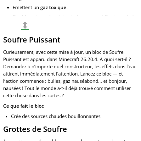
Émettent un
gaz toxique
.
Des blocs de soufre et de cinabre peuvent être trouvés à
⬍
proximité.
Des grottes de soufre se trouvent souvent sous ces lacs.
Soufre Puissant
Ont une apparence unique.
Curieusement, avec cette mise à jour, un bloc de Soufre
Indiquent la présence de ressources rares à proximité.
Puissant est apparu dans Minecraft 26.20.4. À quoi sert-il ?
Comportent également un risque.
Demandez à n’importe quel constructeur, les effets dans l’eau
attirent immédiatement l’attention. Lancez ce bloc — et
l’action commence : bulles, gaz nauséabond... et bonjour,
nausées ! Tout le monde a-t-il déjà trouvé comment utiliser
cette chose dans les cartes ?
Ce que fait le bloc
Crée des sources chaudes bouillonnantes.
Grottes de Soufre