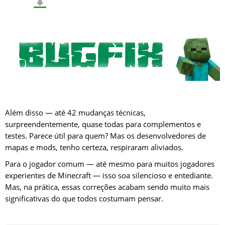
Decomposição de folhas.
Problema em que farinha de osso no musgo substituía
blocos adjacentes.
Execução do comando
/loot
.
Transmissão de impulsos entre vagonetes.
Atraso e exibição de dano por queda.
Iluminação da animação de salto do slime no modo
Além disso — até 42 mudanças técnicas,
Vibrant Visuals.
surpreendentemente, quase todas para complementos e
Exibição de teias de aranha ao aproximar a câmera.
testes. Parece útil para quem? Mas os desenvolvedores de
Comportamento do devastador ao destruir folhas e
mapas e mods, tenho certeza, respiraram aliviados.
plantações.
Para o jogador comum — até mesmo para muitos jogadores
Falhas ao retornar da tela de seleção de assinatura do
experientes de Minecraft — isso soa silencioso e entediante.
Realms.
Mas, na prática, essas correções acabam sendo muito mais
significativas do que todos costumam pensar.
Uma série de outros bugs e problemas.