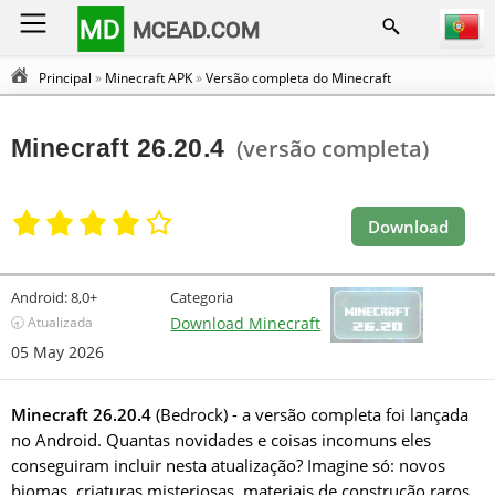
MD
MCEAD.COM
Principal
»
Minecraft APK
»
Versão completa do Minecraft
Minecraft 26.20.4
(versão completa)
Download
Android:
8,0+
Categoria
🕣 Atualizada
Download Minecraft
05 May 2026
Minecraft 26.20.4
(Bedrock) - a versão completa foi lançada
no Android. Quantas novidades e coisas incomuns eles
conseguiram incluir nesta atualização? Imagine só: novos
biomas, criaturas misteriosas, materiais de construção raros