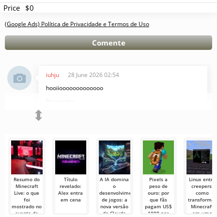
Price
$0
(Google Ads) Política de Privacidade e Termos de Uso
Comente
iuhju
28 June 2026 02:54
hooiiooooooooooooo
Responder
⬍
Resumo do
Título
A IA domina
Pixels a
Linux entre
Minecraft
revelado:
o
peso de
creepers:
Live: o que
Alex entra
desenvolvimento
ouro: por
como
foi
em cena
de jogos: a
que fãs
transformar
mostrado no
nova versão
pagam US$
Minecraft
evento de
do Claude
1000 por
em uma