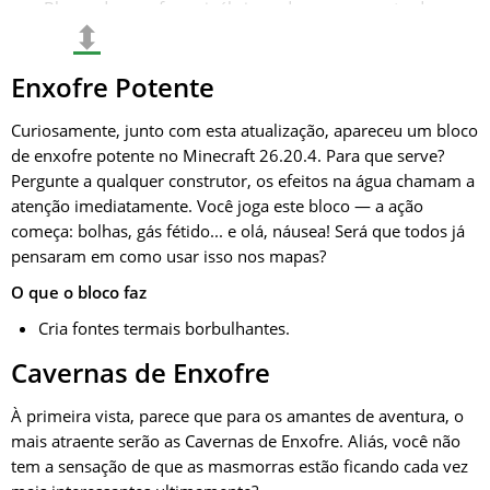
Blocos de enxofre e cinábrio podem ser encontrados
⬍
por perto.
Frequentemente, há cavernas de enxofre sob esses
Enxofre Potente
lagos.
Possuem uma aparência única.
Curiosamente, junto com esta atualização, apareceu um bloco
de enxofre potente no Minecraft 26.20.4. Para que serve?
Indicam que há recursos raros por perto.
Pergunte a qualquer construtor, os efeitos na água chamam a
Ao mesmo tempo, representam um risco.
atenção imediatamente. Você joga este bloco — a ação
começa: bolhas, gás fétido... e olá, náusea! Será que todos já
pensaram em como usar isso nos mapas?
O que o bloco faz
Cria fontes termais borbulhantes.
Cavernas de Enxofre
À primeira vista, parece que para os amantes de aventura, o
mais atraente serão as Cavernas de Enxofre. Aliás, você não
tem a sensação de que as masmorras estão ficando cada vez