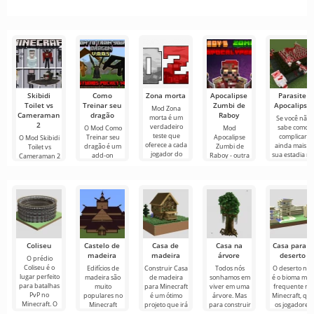
primavera
gerou um
uma capa
área de
de 30 de
clone de
virtual no
trabalho
maio de
Minecraft na
Minecraft
completa
2026
primeira
tentativa
Skibidi
Como
Zona morta
Apocalipse
Parasite
Toilet vs
Treinar seu
Zumbi de
Apocalipse
Mod Zona
Cameraman
dragão
Raboy
morta é um
Se você não
2
verdadeiro
sabe como
O Mod Como
Mod
teste que
complicar
Treinar seu
Apocalipse
O Mod Skibidi
oferece a cada
ainda mais a
dragão é um
Zumbi de
Toilet vs
jogador do
sua estadia n
add-on
Raboy - outra
Cameraman 2
Minecraft a
Minecraft,
interessante
sobrevivência
para Minecraft
experiência de
recomendamo
para Minecraft
na atmosfera
mergulhará
um
que você
que o imerge
do mundo pós-
seus
estude
no universo
apocalíptico do
participantes
em um frenesi
Coliseu
Castelo de
Casa de
Casa na
Casa para o
madeira
madeira
árvore
deserto
O prédio
Coliseu é o
Edifícios de
Construir Casa
Todos nós
O deserto não
lugar perfeito
madeira são
de madeira
sonhamos em
é o bioma mai
para batalhas
muito
para Minecraft
viver em uma
frequente no
PvP no
populares no
é um ótimo
árvore. Mas
Minecraft, qu
Minecraft. O
Minecraft
projeto que irá
para construir
os jogadores
Coliseu é uma
devido à
atender
uma casa na
escolhem par