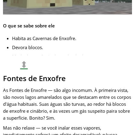
O que se sabe sobre ele
Habita as Cavernas de Enxofre.
Devora blocos.
Muda de aparência dependendo do que come.
⬍
Algumas de suas características devem ser descobertas
pelos jogadores.
Fontes de Enxofre
Introduz um elemento de imprevisibilidade.
As Fontes de Enxofre — são algo incomum. À primeira vista,
É interessante testar quais blocos afetam seu
são novos lagos amarelados que se destacam entre os corpos
comportamento e aparência.
d'água habituais. Suas águas são turvas, ao redor há blocos
Encaixa bem no tema de zonas subterrâneas perigosas.
de enxofre e cinábrio, e às vezes um gás suspeito paira sobre
Se as mecânicas não forem bem explicadas, alguns
a superfície. Bonito? Sim.
jogadores podem não entender sua utilidade.
Mas não relaxe — se você inalar esses vapores,
Existe o risco de que, no jogo real, a criatura seja mais
imediatamente sofrerá um efeito desagradável: náusea