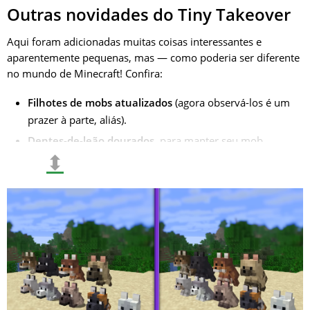
Outras novidades do Tiny Takeover
Aqui foram adicionadas muitas coisas interessantes e
aparentemente pequenas, mas — como poderia ser diferente
no mundo de Minecraft! Confira:
Filhotes de mobs atualizados
(agora observá-los é um
prazer à parte, aliás).
Dentes-de-leão dourados
, para manter seu mob
⬍
favorito como filhote para sempre — quem não gostaria
disso?.
Finalmente, você pode criar
etiquetas com nome
—
não apenas por sorte especial, mas simplesmente pegar
e nomear seu pet como quiser.
Uma nova ferramenta incomum para o bloco musical —
trombeta
; será que alguém já conseguiu tocar algo
significativo com ela?