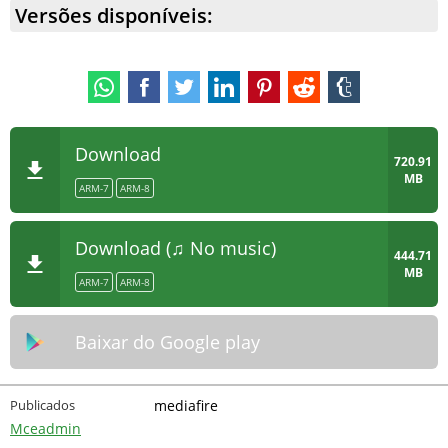
Versões disponíveis:
Download
720.91
MB
ARM-7
ARM-8
Download (♫ No music)
444.71
MB
ARM-7
ARM-8
Baixar do Google play
Publicados
mediafire
Mceadmin