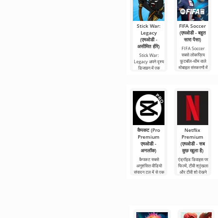
Stick War:
FIFA Soccer
Legacy
(एमओडी - बहुत
(एमओडी -
सारा पैसा)
असीमित हीरे)
FIFA Soccer
सबसे लोकप्रिय
Stick War:
फ़ुटबॉल-थीम वाले
Legacy अपने दृश्य
मोबाइल संस्करणों में
डिजाइन में एक
से एक है। इसमें
असामान्य रणनीति है,
बेहतर ग्राफिक्स,
जहां यांत्रिकी भी
असामान्य दिखती है।
कैपकट (Pro
Netflix
Premium
Premium
एमओडी -
(एमओडी - सब
अनलॉक)
कुछ खुला है)
कैपकट सबसे
एंड्रॉइड डिवाइस पर
अनुशंसित वीडियो
फिल्में, टीवी श्रृंखला
संपादन टूल में से एक
और टीवी शो देखने
है, जो मोबाइल
के लिए Netflix
डिवाइस और
Premium सबसे
डेस्कटॉप कंप्यूटर
लोकप्रिय
दोनों पर