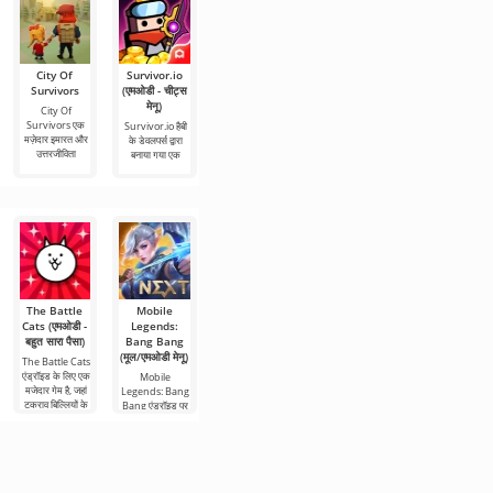
City Of
Survivor.io
Plants vs
Plants vs
Plants vs
Survivors
(एमओडी - चीट्स
Zombies -
Zombies TAJ
Zombies -
मेनू)
Ikun Version
Edition
Flying (एमओडी
City Of
(एमओडी - मेनू)
(एमओडी -
- मॉडपैक)
Survivors एक
Survivor.io हैबी
मॉडपैक, चीट्स
मज़ेदार इमारत और
के डेवलपर्स द्वारा
Plants vs
Plants vs
मेनू)
उत्तरजीविता
बनाया गया एक
Zombies - Ikun
Zombies -
Version लोकप्रिय
Flying परिचित
Plants vs
गेम का
शैली - पौधों और
Zombies TAJ
Edition क्लासिक
टावर डिफेंस
The Battle
Mobile
Bloons TD 6
Dynamons
Kingdom
Cats (एमओडी -
Legends:
(एमओडी -
World (एमओडी
Wars (एमओडी -
बहुत सारा पैसा)
Bang Bang
अनलॉक)
- अनलिमिटेड
बहुत सारा पैसा)
(मूल/एमओडी मेनू)
मनी)
The Battle Cats
Bloons TD 6 एक
Kingdom Wars
एंड्रॉइड के लिए एक
लोकप्रिय रणनीति
एक रोमांचक सैन्य-
Mobile
Dynamons
मजेदार गेम है, जहां
गेम है जहाँ आप एक
थीम वाली रणनीति
Legends: Bang
World पोकेमॉन के
टकराव बिल्लियों के
किला बनाते हैं और
गेम है। जिसमें
Bang एंड्रॉइड पर
बारे में एक एंड्रॉइड
बीच होगा। ये जीव
उसकी रक्षा करने
आपकी सफलता
एक रोमांचक गेम है
गेम है। आपको
वैसे
जाते हैं। हमें
उपलब्ध शूरवीरों,
जहां आपको खुद को
डायमन्स की खोज
तलवारबाजों
एक जीवंत जादुई
करनी होगी, उन्हें
माहौल में