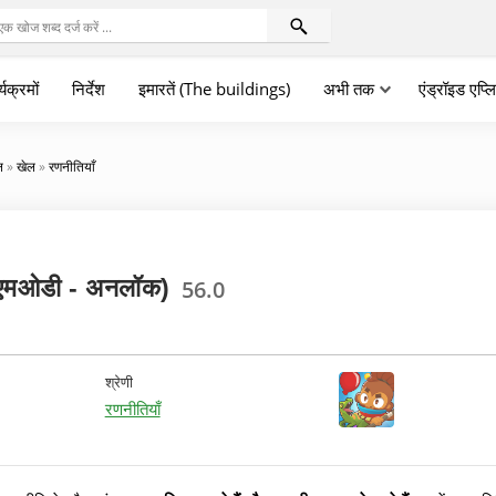
्यक्रमों
निर्देश
इमारतें (The buildings)
अभी तक
एंड्रॉइड एप्
न
»
खेल
»
रणनीतियाँ
एमओडी - अनलॉक)
56.0
श्रेणी
रणनीतियाँ