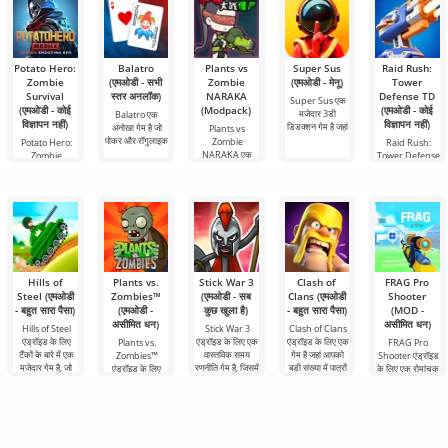
Potato Hero:
Balatro
Plants vs
Super Sus
Raid Rush:
Zombie
(एमओडी - सभी
Zombie
(एमओडी - मेनू)
Tower
Survival
स्तर अनलॉक)
NARAKA
Defense TD
Super Sus एक
(एमओडी - कोई
(Modpack)
(एमओडी - कोई
मजेदार 3डी
Balatro एक
विज्ञापन नहीं)
विज्ञापन नहीं)
डिडक्शन गेम है जहां
अनोखा गेम है जो
Plants vs
पोकर और रॉगुलाइक
Zombie
Potato Hero:
Raid Rush:
NARAKA एक
Zombie
Tower Defense
रोमांचक प्रशंसक
Survival, zombi
TD एक टावर रक्षा
ordularına
गेम है
Hills of
Plants vs.
Stick War 3
Clash of
FRAG Pro
Steel (एमओडी
Zombies™
(एमओडी - सब
Clans (एमओडी
Shooter
- बहुत सारा पैसा)
(एमओडी -
कुछ खुला है)
- बहुत सारा पैसा)
(MOD -
असीमित धन)
असीमित धन)
Hills of Steel
Stick War 3
Clash of Clans
एंड्रॉइड के लिए
एंड्रॉइड के लिए एक
एंड्रॉइड के लिए एक
Plants vs.
FRAG Pro
टैंकों के बारे में एक
वास्तविक समय
गेम है जहां आपको
Zombies™
Shooter एंड्रॉइड
मजेदार गेम है, जो
रणनीति गेम है, जिसमें
बड़ी संख्या में पात्रों
एंड्रॉइड के लिए
के लिए एक रोमांचक
रंगीन कार्टून शैली में
मल्टीप्लेयर लड़ाई की
को नियंत्रित करने
2010 में जारी किया
शूटिंग गेम है, जहां
बनाया
संभावना है।
की
गया एक मजेदार गेम
आपको वास्तविक
है और आज भी अपनी
समय में अन्य
शैली में