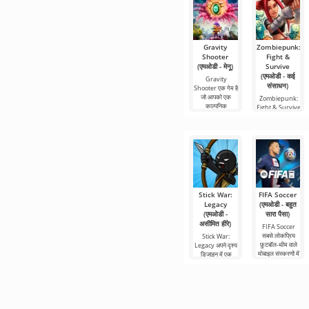
Gravity
Zombiepunk:
Shooter
Fight &
(एमओडी - मेनू)
Survive
(एमओडी - कई
Gravity
संसाधन)
Shooter एक गेम है
जो आपको एक
Zombiepunk:
काल्पनिक
Fight & Survive
एक ऐसी परियोजना
Stick War:
FIFA Soccer
Legacy
(एमओडी - बहुत
(एमओडी -
सारा पैसा)
असीमित हीरे)
FIFA Soccer
सबसे लोकप्रिय
Stick War:
फ़ुटबॉल-थीम वाले
Legacy अपने दृश्य
मोबाइल संस्करणों में
डिजाइन में एक
से एक है। इसमें
असामान्य रणनीति है,
बेहतर ग्राफिक्स,
जहां यांत्रिकी भी
असामान्य दिखती है।