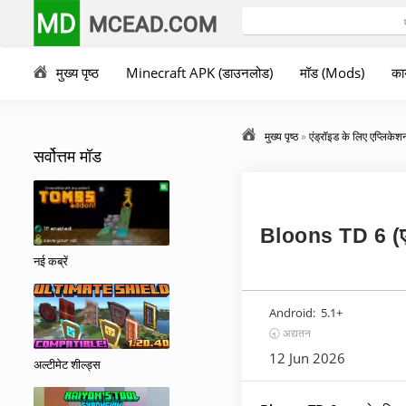
MD
MCEAD.COM
मुख्य पृष्ठ
Minecraft APK (डाउनलोड)
मॉड (Mods)
कार
मुख्य पृष्ठ
»
एंड्रॉइड के लिए एप्लिकेश
सर्वोत्तम मॉड
Bloons TD 6 (
नई कब्रें
Android:
5.1+
🕣 अद्यतन
12 Jun 2026
अल्टीमेट शील्ड्स