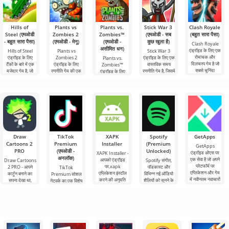
Hills of
Plants vs
Plants vs.
Stick War 3
Clash Royale
Steel (एमओडी
Zombies 2
Zombies™
(एमओडी - सब
(बहुत सारा पैसा)
- बहुत सारा पैसा)
(एमओडी - मेनू)
(एमओडी -
कुछ खुला है)
Clash Royale
असीमित धन)
एंड्रॉइड के लिए एक
Hills of Steel
Plants vs
Stick War 3
रोमांचक और
एंड्रॉइड के लिए
Zombies 2
एंड्रॉइड के लिए एक
Plants vs.
दिलचस्प गेम है जो
टैंकों के बारे में एक
एंड्रॉइड के लिए
वास्तविक समय
Zombies™
सबसे चुनिंदा
मजेदार गेम है, जो
रणनीति गेम की एक
रणनीति गेम है, जिसमें
एंड्रॉइड के लिए
उपयोगकर्ताओं को
रंगीन कार्टून शैली में
रोमांचक निरंतरता है,
मल्टीप्लेयर लड़ाई की
2010 में जारी किया
पसंद
बनाया
जिसने 30 से अधिक
संभावना है।
गया एक मजेदार गेम
पुरस्कार
है और आज भी अपनी
शैली में
Draw
TikTok
XAPK
Spotify
GetApps
Cartoons 2
Premium
Installer
(Premium
GetApps
PRO
(एमओडी -
Unlocked)
एंड्रॉइड ओएस पर
XAPK Installer -
अनलॉक)
एक सेवा है जो अपने
आपको एंड्रॉइड
Draw Cartoons
Spotify संगीत,
प्लेटफॉर्म पर
पर.xapk
2 PRO - आपने
पॉडकास्ट और
TikTok
एप्लिकेशन और गेम
एप्लिकेशन इंस्टॉल
कार्टून बनाने का
विभिन्न नई ऑडियो
Premium सोशल
में नवीनतम नवाचारों
करने की अनुमति
सपना देखा था,
शैलियों को सुनने के
नेटवर्क का एक विशेष
तक
देता है। एक बहुत ही
लेकिन यह सब बहुत
लिए अग्रणी एंड्रॉइड
संस्करण है, जिसके
सरल और
कठिन और असंभव
टूल में से एक
महत्वपूर्ण फायदे हैं,
भी लगता
सबसे बुनियादी सभी