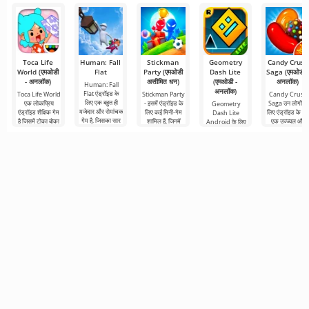
हमें एक ऐसी
Toca Life
Human: Fall
Stickman
Geometry
Candy Crush
World (एमओडी
Flat
Party (एमओडी
Dash Lite
Saga (एमओडी 
- अनलॉक)
असीमित धन)
(एमओडी -
अनलॉक)
Human: Fall
अनलॉक)
Flat एंड्रॉइड के
Toca Life World
Stickman Party
Candy Crush
लिए एक बहुत ही
एक लोकप्रिय
- इसमें एंड्रॉइड के
Saga उन लोगों के
Geometry
मजेदार और रोमांचक
एंड्रॉइड शैक्षिक गेम
लिए कई मिनी-गेम
लिए एंड्रॉइड के लि
Dash Lite
गेम है, जिसका सार
है जिसमें टोका बोका
शामिल हैं, जिनमें
एक उज्ज्वल और
Android के लिए
भौतिकी के नियमों को
से उधार लिए गए
विभिन्न कार्यों के साथ
रोमांचक पहेली गेम ह
एक 2D प्लेटफ़ॉर्मर
रोल-प्लेइंग
बहुत ही
जो उज्ज्वल
है। यहां आपको एक
नायक को नियंत्रित
करने की