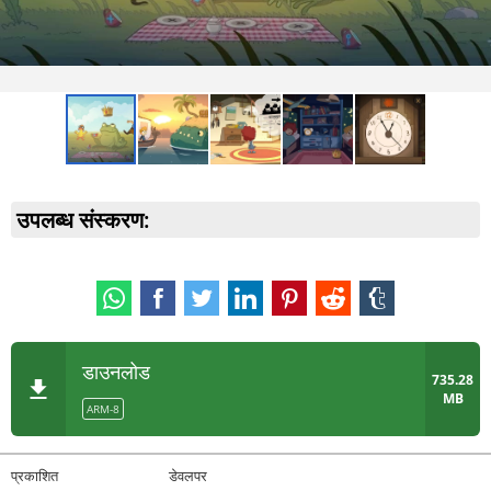
उपलब्ध संस्करण:
डाउनलोड
735.28
MB
ARM-8
प्रकाशित
डेवलपर