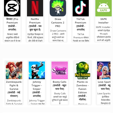
की भूमिका निभाते
कैपकट (Pro
Netflix
Draw
TikTok
XAPK
Premium
Premium
Cartoons 2
Premium
Installer
एमओडी -
(एमओडी - सब
PRO
(एमओडी -
XAPK Installer -
अनलॉक)
कुछ खुला है)
अनलॉक)
आपको एंड्रॉइड
Draw Cartoons
पर.xapk
2 PRO - आपने
कैपकट सबसे
एंड्रॉइड डिवाइस पर
TikTok
एप्लिकेशन इंस्टॉल
कार्टून बनाने का
अनुशंसित वीडियो
फिल्में, टीवी श्रृंखला
Premium सोशल
करने की अनुमति
सपना देखा था,
संपादन टूल में से एक
और टीवी शो देखने
नेटवर्क का एक विशेष
देता है। एक बहुत ही
लेकिन यह सब बहुत
है, जो मोबाइल
के लिए Netflix
संस्करण है, जिसके
सरल और
कठिन और असंभव
डिवाइस और
Premium सबसे
महत्वपूर्ण फायदे हैं,
भी लगता
डेस्कटॉप कंप्यूटर
लोकप्रिय
सबसे बुनियादी सभी
दोनों पर
Zombiepunk:
Johnny
Booty Calls
Plants vs
Love Sparks
Fight &
Trigger -
(एमओडी - बहुत
Zombies -
(एमओडी - बहुत
Survive
Sniper
सारा पैसा)
Fusion
सारा पैसा)
(एमओडी - कई
(एमओडी -
Edition
Booty Calls
Love Sparks ए
संसाधन)
अनलॉक)
(एमओडी -
आपको एक जादुई
इंटरैक्टिव
मॉडपैक)
दुनिया में डुबो सकता
रिलेशनशिप
Zombiepunk:
Johnny Trigger
है
सिम्युलेटर है
Fight & Survive
- Sniper एक तेज़
Plants vs
एक ऐसी परियोजना
गति वाला शूटर है
Zombies -
Fusion Edition