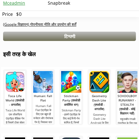
Mceadmin
Snapbreak
Price
$0
(Google विज्ञापन) गोपनीयता नीति और उपयोग की शर्तें
टिप्पणी
इसी तरह के खेल
Toca Life
Human: Fall
Stickman
Geometry
SCHOOLBOY
World (एमओडी
Flat
Party (एमओडी
Dash Lite
RUNAWAY -
- अनलॉक)
असीमित धन)
(एमओडी -
STEALTH
Human: Fall
अनलॉक)
(एमओडी - कोई
Flat एंड्रॉइड के
Toca Life World
Stickman Party
विज्ञापन नहीं)
लिए एक बहुत ही
एक लोकप्रिय
- इसमें एंड्रॉइड के
Geometry
मजेदार और रोमांचक
एंड्रॉइड शैक्षिक गेम
लिए कई मिनी-गेम
Dash Lite
स्कूलबॉय रनअवे
गेम है, जिसका सार
है जिसमें टोका बोका
शामिल हैं, जिनमें
Android के लिए
एंड्रॉइड के लिए एक
भौतिकी के नियमों को
से उधार लिए गए
विभिन्न कार्यों के साथ
एक 2D प्लेटफ़ॉर्मर
रोमांचक गेम है
रोल-प्लेइंग
बहुत ही
है। यहां आपको एक
जिसमें आप एक
नायक को नियंत्रित
बहादुर स्कूली लड़के
करने की