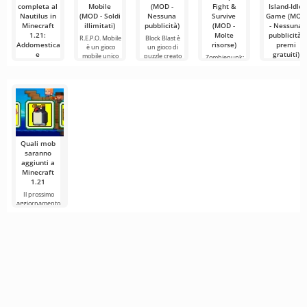
completa al
Mobile
(MOD -
Fight &
Island-Idle
Nautilus in
(MOD - Soldi
Nessuna
Survive
Game (MOD
Minecraft
illimitati)
pubblicità)
(MOD -
- Nessuna
1.21:
Molte
pubblicità,
R.E.P.O. Mobile
Block Blast è
Addomesticamento
risorse)
premi
è un gioco
un gioco di
e
gratuiti)
mobile unico
puzzle creato
Zombiepunk:
Equipaggiamento
che
per tutti
Fight & Survive
Survivor
è un progetto
Island-Idle
L'aggiornamento
che
Game è un
Minecraft 1.21,
simulatore di
intitolato
Quali mob
saranno
aggiunti a
Minecraft
1.21
Il prossimo
aggiornamento
di Minecraft
1.21 continua a
essere
circondato da
voci e nuove