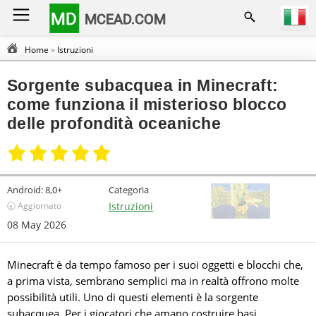
MD
MCEAD.COM
Home
»
Istruzioni
Sorgente subacquea in Minecraft:
come funziona il misterioso blocco
delle profondità oceaniche
Android:
8,0+
Categoria
🕣 Aggiornato
Istruzioni
08 May 2026
Minecraft è da tempo famoso per i suoi oggetti e blocchi che,
a prima vista, sembrano semplici ma in realtà offrono molte
possibilità utili. Uno di questi elementi è la sorgente
subacquea. Per i giocatori che amano costruire basi