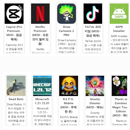
흥미진진한 광
처 캐릭터를 블
실 형태의 어색
습니다. 그리고
하는 실제 테스
기에 빠져들게
록 세계에 추가
한 캐릭터입니
Mod Radium's
트입니다. 이 애
하며 Skibidi 화
할 수 있습니다.
Armament이
다. 우리의 고향
드온이 제공하
장실의 캐릭터
몹은 크기, 체력,
그 증거입니다.
은
는
가 주로 참여하
공격력이
이.
게
Capcut (Pro
Netflix
Draw
TikTok 프리
XAPK
Premium,
Premium
Cartoons 2
Installer
미엄 (MOD -
MOD - 잠금
(MOD - 모든
PRO
잠금 해제)
XAPK Installer
해제)
것이 열려 있
– 안드로이드에
Draw Cartoons
TikTok 프리미
음)
2 PRO – 당신은
서 .xapk 애플리
Capcut는 비디
엄 — 다른 사용
애니메이션을
케이션을 설치
오 편집을 위한
Netflix
자와 온라인으
만들고 싶었지
할 수 있게 해줍
가장 추천되는
Premium는 안
로 연결하거나
만, 너무 어렵고
니다. 매우 간단
도구 중 하나로,
드로이드 기기
특별한 무언가
심지어 불가능
하고 직관적인
모바일 기기와
에서 영화, 드라
를 찾을 수 있는
하다고 생각했
메뉴를 통해 이
데스크톱 컴퓨
마 및 TV 프로그
애플리케이션입
다면, 이제 모든
확장자의 파일
터 모두에서 원
램을 시청할 수
니다. 아침 커피
것이 당신의 손
설치를 빠르게
활한 작동을 보
있는 가장 인기
한 잔과 함께 하
에 달려 있습니
시작할 수
장합니다. 많은
있는 서비스 중
루를 시작하거
다. 복잡한
사용자에게 무
하나입니다. 이
나 힘든 하루를.
료 버전은 모든
곳에는 최신 미
편집 요구를
디어 제품뿐만
아니라
Dead Rails
Minecraft
R.E.P.O.
Gravity
Plants vs
1.21.72.01
Mobile
Shooter
Zombies:
Dead Rails는 기
(MOD - 무제
(MOD - 메뉴)
Magic Touch
차가 유일한 구
Minecraft
Edition
한 돈)
1.21.72 –
원이 되는 어두
Gravity
(MOD - 메뉴)
Android용 게임
운 종말 세계로
Shooter는 모험
R.E.P.O. Mobile
의 정식 버전으
여러분을 초대
과 괴물과의 전
는 플레이어를
Plants vs
로, 개발자들이
합니다.
투가 일상의 일
Zombies: Magi
어두운 미스터
Touch Edition
부가 되는 환상
리한 세계로 완