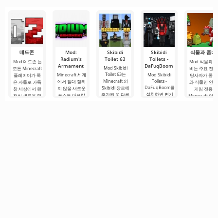
은 퍼즐 요소와
적인 세계로
전히 몰입시키
는
데드존
Mod:
Skibidi
Skibidi
식물과 좀비
Radium's
Toilet 63
Toilets -
Mod 데드존 는
Mod 식물과 좀
Armament
DaFuqBoom
Mod Skibidi
모든 Minecraft
비는 주요 전쟁
Toilet 63는
Minecraft 세계
Mod Skibidi
플레이어가 죽
당사자가 좀비
Minecraft 의
Toilets -
에서 절대 질리
은 자들로 가득
와 식물인 인기
DaFuqBoom를
Skibidi 장르에
지 않을 새로운
찬 세상에서 완
게임 전용
설치하면 변기
추가된 또 다른
포스트 아포칼
전히 새로운 형
Minecraft 의 
에서 머리가 튀
게임으로, 주요
립스 주제의 추
식의 생존을 경
다른 추가 기능
어나온 캐리커
적대자는 화장
가 콘텐츠가 있
험할 수 있도록
입니다. 원작 
처 캐릭터를 블
실 형태의 어색
습니다. 그리고
하는 실제 테스
야기와 마찬가
록 세계에 추가
한 캐릭터입니
Mod Radium's
트입니다. 이 애
지로, 여기에서
할 수 있습니다.
Armament이
다. 우리의 고향
드온이 제공하
도 매우 공격적
몹은 크기, 체력,
그 증거입니다.
은
는
인 식물의
공격력이
이.