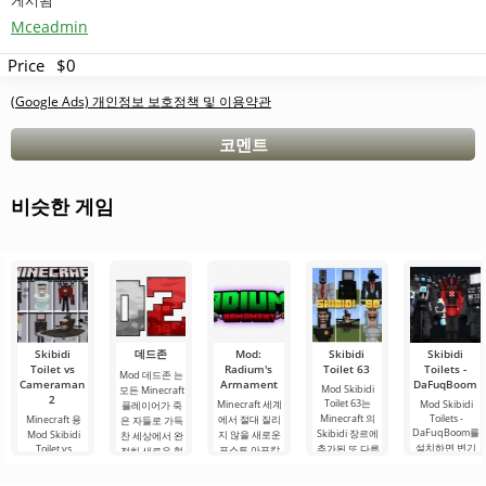
게시됨
Mceadmin
Price
$0
(Google Ads) 개인정보 보호정책 및 이용약관
코멘트
비슷한 게임
Skibidi
데드존
Mod:
Skibidi
Skibidi
Toilet vs
Radium's
Toilet 63
Toilets -
Mod 데드존 는
Cameraman
Armament
DaFuqBoom
Mod Skibidi
모든 Minecraft
2
Toilet 63는
Minecraft 세계
Mod Skibidi
플레이어가 죽
Minecraft 의
Toilets -
Minecraft 용
에서 절대 질리
은 자들로 가득
DaFuqBoom를
Skibidi 장르에
Mod Skibidi
지 않을 새로운
찬 세상에서 완
설치하면 변기
Toilet vs
추가된 또 다른
포스트 아포칼
전히 새로운 형
Cameraman 2
에서 머리가 튀
게임으로, 주요
립스 주제의 추
식의 생존을 경
는 참가자들을
어나온 캐리커
적대자는 화장
가 콘텐츠가 있
험할 수 있도록