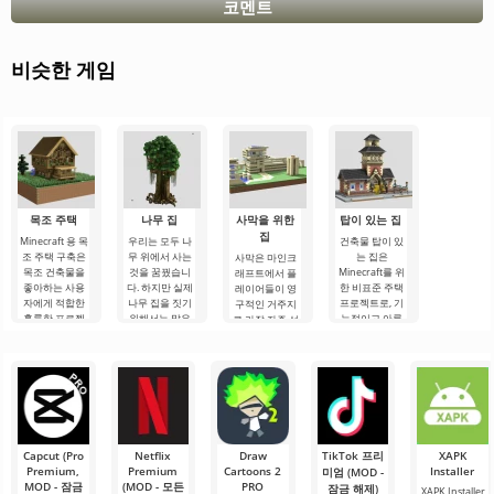
코멘트
비슷한 게임
목조 주택
나무 집
사막을 위한
탑이 있는 집
집
Minecraft 용 목
우리는 모두 나
건축물 탑이 있
조 주택 구축은
무 위에서 사는
는 집은
사막은 마인크
목조 건축물을
것을 꿈꿨습니
Minecraft를 위
래프트에서 플
좋아하는 사용
다. 하지만 실제
한 비표준 주택
레이어들이 영
자에게 적합한
나무 집을 짓기
프로젝트로, 기
구적인 거주지
훌륭한 프로젝
위해서는 많은
능적이고 아름
로 가장 자주 선
트입니다. 주 재
노력이 필요합
다운 집을 원하
택하는 생물 군
료가 나무이기
니다. 그러나
는 플레이어들
계는 아닙니다.
때문에 집을 만
Minecraft 세계
에게 인기가 있
하지만 이 위치
드는 것은 파이
에서는 이것이.
을 것입니다. 이
를 선택했다면,
처럼 쉬울 것입
주택은.
플레이어들은
니다.
항상.
Capcut (Pro
Netflix
Draw
TikTok 프리
XAPK
Premium,
Premium
Cartoons 2
Installer
미엄 (MOD -
MOD - 잠금
(MOD - 모든
PRO
잠금 해제)
XAPK Installer