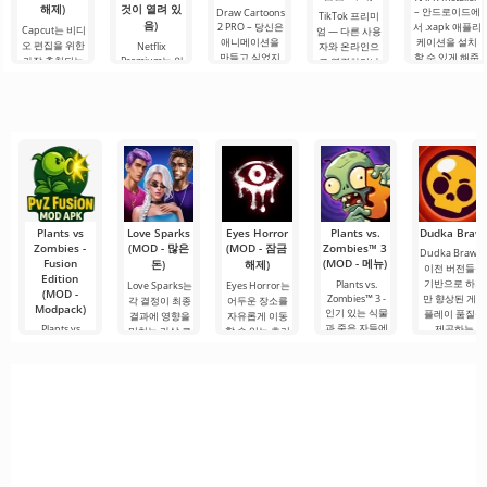
해제)
것이 열려 있
– 안드로이드에
Draw Cartoons
TikTok 프리미
음)
2 PRO – 당신은
서 .xapk 애플리
Capcut는 비디
엄 — 다른 사용
애니메이션을
케이션을 설치
오 편집을 위한
Netflix
자와 온라인으
만들고 싶었지
할 수 있게 해줍
가장 추천되는
Premium는 안
로 연결하거나
만, 너무 어렵고
니다. 매우 간단
도구 중 하나로,
드로이드 기기
특별한 무언가
심지어 불가능
하고 직관적인
모바일 기기와
에서 영화, 드라
를 찾을 수 있는
하다고 생각했
메뉴를 통해 이
데스크톱 컴퓨
마 및 TV 프로그
애플리케이션입
다면, 이제 모든
확장자의 파일
터 모두에서 원
램을 시청할 수
니다. 아침 커피
것이 당신의 손
설치를 빠르게
활한 작동을 보
있는 가장 인기
한 잔과 함께 하
에 달려 있습니
시작할 수
장합니다. 많은
있는 서비스 중
루를 시작하거
다. 복잡한
사용자에게 무
하나입니다. 이
나 힘든 하루를.
료 버전은 모든
곳에는 최신 미
편집 요구를
디어 제품뿐만
아니라
Plants vs
Love Sparks
Eyes Horror
Plants vs.
Dudka Braw
Zombies -
(MOD - 많은
(MOD - 잠금
Zombies™ 3
Dudka Brawl
Fusion
(MOD - 메뉴)
돈)
해제)
이전 버전들을
Edition
기반으로 하지
Plants vs.
Love Sparks는
Eyes Horror는
(MOD -
Zombies™ 3 -
만 향상된 게임
각 결정이 최종
어두운 장소를
Modpack)
인기 있는 식물
플레이 품질을
결과에 영향을
자유롭게 이동
과 죽은 자들에
Plants vs
제공하는
미치는 가상 로
할 수 있는 호러
Zombies -
대한 이야기를
맨스 세계에 몰
장르의 게임입
Fusion Edition
입할
니다.
는 한때 평화로
웠던 잔디밭이