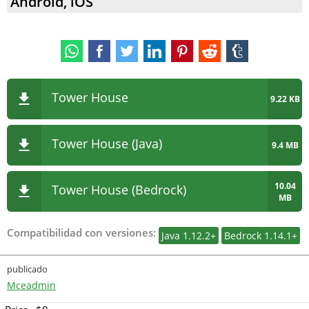
Android, iOS
Tower House
9.22 KB
Tower House (Java)
9.4 MB
10.04
Tower House (Bedrock)
MB
Compatibilidad con versiones:
Java 1.12.2+
Bedrock 1.14.1+
publicado
Mceadmin