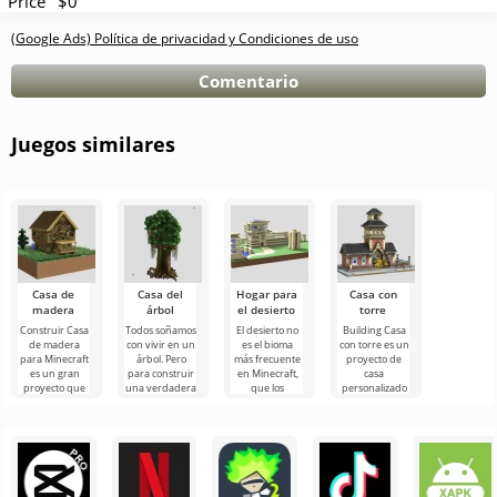
Price
$0
(Google Ads) Política de privacidad y Condiciones de uso
Comentario
Juegos similares
Casa de
Casa del
Hogar para
Casa con
madera
árbol
el desierto
torre
Construir Casa
Todos soñamos
El desierto no
Building Casa
de madera
con vivir en un
es el bioma
con torre es un
para Minecraft
árbol. Pero
más frecuente
proyecto de
es un gran
para construir
en Minecraft,
casa
proyecto que
una verdadera
que los
personalizado
se adaptará a
casa en el
jugadores
para Minecraft,
aquellos
árbol, debe
eligen para
que será
usuarios a
hacer
una vida
apreciado por