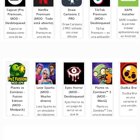
Capcut (Pro
Netflix
Draw
TikTok
XAPK
Premium,
Premium
Cartoons 2
Premium
Installer
MOD -
(MOD - Todo
PRO
(MOD -
XAPK Installer:
Desbloqueado)
está abierto)
Desbloqueado)
le permite
Draw Cartoons
instalar
2 PRO: soñaste
Capcut se
Netflix
TikTok
aplicaciones.xap
con crear
destaca como
Premium es
Premium — es
en Android.
dibujos
una de las
uno de los
una aplicación
Un menú muy
animados,
herramientas
servicios más
que te permite
simple y
pero todo
más
populares
conectarte en
comprensible
parece
recomendadas
para ver
línea con otros
demasiado
para la edición
películas, series
usuarios o
difícil e
de video,
y programas
de
Plants vs
Love Sparks
Eyes Horror
Plants vs.
Dudka Braw
Zombies -
(MOD -
(MOD -
Zombies™ 3
Dudka Brawl
Fusion
Mucho
Desbloqueado)
(MOD -
es una
Edition
dinero)
Menú)
variante de
Eyes Horror es
(MOD -
una versión d
un juego de
Love Sparks es
Plants vs.
Modpack)
un
terror en el
un simulador
Zombies™ 3 es
que te
de relaciones
una propuesta
Plants vs
de cuento
Zombies -
Fusion Edition
nos devuelve a