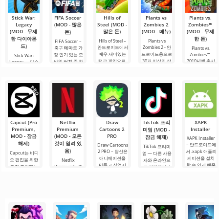
Stick War:
FIFA Soccer
Hills of
Plants vs
Plants vs.
Legacy
(MOD - 많은
Steel (MOD -
Zombies 2
Zombies™
(MOD - 무제
많은 돈)
(MOD - 메뉴)
(MOD - 무제
돈)
한 다이아몬
한 돈)
Hills of Steel –
Plants vs
FIFA Soccer –
드)
안드로이드에서
Zombies 2 - 안
축구 테마로 가
Plants vs.
매우 재미있는
드로이드용으로
장 인기 있는 모
Zombies™ -
Stick War:
탱크 게임으로,
30개 이상의 상
2010년에 출시
바일 버전 중 하
Legacy — 단순
화려한 만화 스
을 수상한 전략
된 안드로이드
나입니다. 개선
한 실시간 군사
타일로 제작되
게임의 흥미로
용 재미있는 게
된 그래픽, 최적
전략 게임이 아
었습니다. 초보
운 후속작입니
임으로, 지금까
화 및 장점으로
니라, 전설적인
자도 쉽게 조작
다. 좀비와의 만
지도 그 장르에
돋보입니다. 이
이나모르타 세
할 수 있는 매우
남이 기다리고
서 인기를 끌고
게임은 다양한
계에서 영향력
간단한 조작법
있는 미친 데이
있습니다. 플레
전술을 활용하
과 생존을 위한
이 특징입니다.
브의 흥미진진
이어는 좀비의
고.
투쟁에 대한 서
한
공격으로부터
사시입니다. 여
Capcut (Pro
Netflix
Draw
TikTok 프리
XAPK
집을
기서 각 나라는
Premium,
Premium
Cartoons 2
Installer
미엄 (MOD -
자신의.
MOD - 잠금
(MOD - 모든
PRO
잠금 해제)
XAPK Installer
해제)
것이 열려 있
– 안드로이드에
Draw Cartoons
TikTok 프리미
음)
2 PRO – 당신은
서 .xapk 애플리
Capcut는 비디
엄 — 다른 사용
애니메이션을
케이션을 설치
오 편집을 위한
Netflix
자와 온라인으
만들고 싶었지
할 수 있게 해줍
가장 추천되는
Premium는 안
로 연결하거나
만, 너무 어렵고
니다. 매우 간단
도구 중 하나로,
드로이드 기기
특별한 무언가
심지어 불가능
하고 직관적인
모바일 기기와
에서 영화, 드라
를 찾을 수 있는
하다고 생각했
메뉴를 통해 이
데스크톱 컴퓨
마 및 TV 프로그
애플리케이션입
다면, 이제 모든
확장자의 파일
터 모두에서 원
램을 시청할 수
니다. 아침 커피
것이 당신의 손
설치를 빠르게
활한 작동을 보
있는 가장 인기
한 잔과 함께 하
에 달려 있습니
시작할 수
장합니다. 많은
있는 서비스 중
루를 시작하거
다. 복잡한
사용자에게 무
하나입니다. 이
나 힘든 하루를.