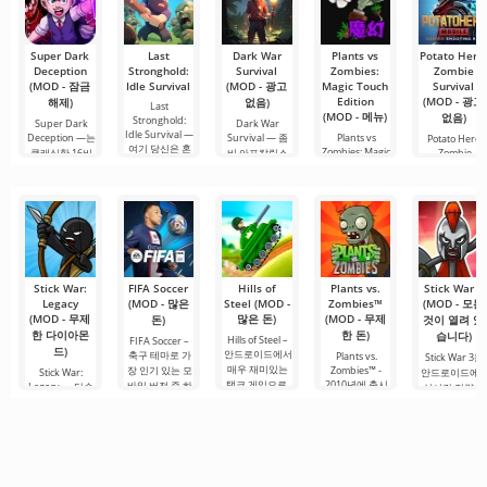
료 버전은 모든
곳에는 최신 미
편집 요구를
디어 제품뿐만
아니라
Super Dark
Last
Dark War
Plants vs
Potato Hero
Deception
Stronghold:
Survival
Zombies:
Zombie
(MOD - 잠금
Idle Survival
(MOD - 광고
Magic Touch
Survival
Edition
(MOD - 광고
해제)
없음)
Last
(MOD - 메뉴)
없음)
Stronghold:
Super Dark
Dark War
Idle Survival —
Deception —는
Survival — 좀
Plants vs
Potato Hero:
여기 당신은 혼
Zombies: Magic
클래식한 16비
비 아포칼립스
Zombie
란에 휩싸인
Touch Edition
Survival는 포
트 SNES 스타일
이후의 어두운
은 퍼즐 요소와
트 아포칼립스
의 레트로
세계를 배경으
세계에서 좀비
로 한
Stick War:
FIFA Soccer
Hills of
Plants vs.
Stick War 3
Legacy
(MOD - 많은
Steel (MOD -
Zombies™
(MOD - 모든
(MOD - 무제
많은 돈)
(MOD - 무제
돈)
것이 열려 있
한 다이아몬
한 돈)
습니다)
Hills of Steel –
FIFA Soccer –
드)
안드로이드에서
축구 테마로 가
Plants vs.
Stick War 3는
매우 재미있는
장 인기 있는 모
Zombies™ -
Stick War:
안드로이드에
탱크 게임으로,
2010년에 출시
바일 버전 중 하
Legacy — 단순
실시간 전략 게
화려한 만화 스
된 안드로이드
나입니다. 개선
한 실시간 군사
임으로, 멀티플
타일로 제작되
용 재미있는 게
된 그래픽, 최적
전략 게임이 아
레이어 전투 기
었습니다. 초보
임으로, 지금까
화 및 장점으로
니라, 전설적인
능을 제공합니
자도 쉽게 조작
지도 그 장르에
돋보입니다. 이
이나모르타 세
다. 당신은 PVP
할 수 있는 매우
서 인기를 끌고
게임은 다양한
계에서 영향력
매치에 참여하
간단한 조작법
있습니다. 플레
전술을 활용하
과 생존을 위한
고 언제든지 에