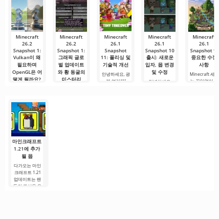
장합니다. 많은
있는 서비스 중
루를 시작하거
다. 복잡한
사용자에게 무
하나입니다. 이
나 힘든 하루를.
료 버전은 모든
곳에는 최신 미
편집 요구를
디어 제품뿐만
아니라
Minecraft
Minecraft
Minecraft
Minecraft
Minecraft
26.2
26.2
26.1
26.1
26.1
Snapshot 1:
Snapshot 1:
Snapshot
Snapshot 10
Snapshot 9:
Vulkan이 왜
그래픽 글로
11: 폴리싱 및
출시: 새로운
중요한 수정
필요하며
벌 업데이트
기술적 개선
입자, 몹 변경
사항
OpenGL은 어
와 황 동굴의
및 수정
안녕하세요, 광
Minecraft 세
떻게 될까요?
미스터리
부 여러분!
는 끊임없이 발
안녕하세요,
Mojang 팀이
전하고 있으며,
Minecraft 커뮤
안녕하세요, 광
우리는 여러분
Java Edition을
Mojang Studio
니티 여러분!
부와 건축가 여
을 사랑하는 게
는 새로운
위한 새로운 스
Mojang은 매주
러분! Minecraft
임의 새로운 시
냅샷
업데이트로 우
Java Edition 업
대의 문턱에서
리를
데이트를
환영하게 되어
기쁩니다.
마인크래프트
1.21에 추가
될 몹
다가오는 마인
크래프트 1.21
업데이트는 팬
들의 관심을 유
지하기 위해 개
발자들이 흥미
로운 혁신과 이
전에 보지 못한