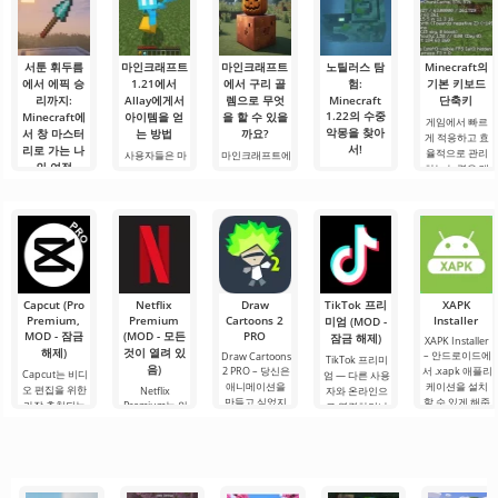
서툰 휘두름
마인크래프트
마인크래프트
노틸러스 탐
Minecraft의
에서 에픽 승
1.21에서
에서 구리 골
험:
기본 키보드
리까지:
Allay에게서
렘으로 무엇
Minecraft
단축키
1.22의 수중
Minecraft에
아이템을 얻
을 할 수 있을
게임에서 빠르
악몽을 찾아
서 창 마스터
는 방법
까요?
게 적응하고 효
서!
리로 가는 나
율적으로 관리
사용자들은 마
마인크래프트에
의 여정
하는 능력은 매
인크래프트 1.21
서 구리 골렘으
안녕하세요, 모
우 중요한 기술
에서 Allay 몹이
로 무엇을 할 수
험가 여러분! 솔
안녕하세요, 큐
입니다.
아이템을 수집
있을까요? 마인
직히 말해서, 이
브 세계의 실험
Minecraft의 기
하는 데 도움을
크래프트 세계
글을 쓰는 동안
가 여러분! 오늘
본 키를 사용하
주며, 그와 친구
에서는 항상 무
에도 감정이 북
저는 상상의 흰
면 필요한 요소
가 되어야 한다
언가가 일어납
받쳐 오릅니다.
가운을 입기로
를 선택하고, 기
는 것을 알고 있
니다: 새로운 블
오늘은 단순한
했습니다 그리
능, 인벤토리 또
습니다. 그가 도
록, 신비로운 생
리뷰가 아닙니
고.
는 주변 물체와
움을 주도록.
물 군계, 그리고.
다 — 이것은 저
Capcut (Pro
Netflix
Draw
TikTok 프리
XAPK
의.
Premium,
Premium
Cartoons 2
Installer
미엄 (MOD -
MOD - 잠금
(MOD - 모든
PRO
잠금 해제)
XAPK Installer
해제)
것이 열려 있
– 안드로이드에
Draw Cartoons
TikTok 프리미
음)
2 PRO – 당신은
서 .xapk 애플리
Capcut는 비디
엄 — 다른 사용
애니메이션을
케이션을 설치
오 편집을 위한
Netflix
자와 온라인으
만들고 싶었지
할 수 있게 해줍
가장 추천되는
Premium는 안
로 연결하거나
만, 너무 어렵고
니다. 매우 간단
도구 중 하나로,
드로이드 기기
특별한 무언가
심지어 불가능
하고 직관적인
모바일 기기와
에서 영화, 드라
를 찾을 수 있는
하다고 생각했
메뉴를 통해 이
데스크톱 컴퓨
마 및 TV 프로그
애플리케이션입
다면, 이제 모든
확장자의 파일
터 모두에서 원
램을 시청할 수
니다. 아침 커피
것이 당신의 손
설치를 빠르게
활한 작동을 보
있는 가장 인기
한 잔과 함께 하
에 달려 있습니
시작할 수