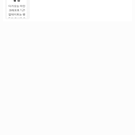
될 몹
다가오는 마인
크래프트 1.21
업데이트는 팬
들의 관심을 유
지하기 위해 개
발자들이 흥미
로운 혁신과 이
전에 보지 못한
콘텐츠를 제공
하려는 노력으
로.