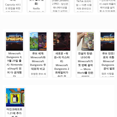
– 안드로이드에
Draw Cartoons
TikTok 프리미
음)
2 PRO – 당신은
서 .xapk 애플리
Capcut는 비디
엄 — 다른 사용
애니메이션을
케이션을 설치
오 편집을 위한
Netflix
자와 온라인으
만들고 싶었지
할 수 있게 해줍
가장 추천되는
Premium는 안
로 연결하거나
만, 너무 어렵고
니다. 매우 간단
도구 중 하나로,
드로이드 기기
특별한 무언가
심지어 불가능
하고 직관적인
모바일 기기와
에서 영화, 드라
를 찾을 수 있는
하다고 생각했
메뉴를 통해 이
데스크톱 컴퓨
마 및 TV 프로그
애플리케이션입
다면, 이제 모든
확장자의 파일
터 모두에서 원
램을 시청할 수
니다. 아침 커피
것이 당신의 손
설치를 빠르게
활한 작동을 보
있는 가장 인기
한 잔과 함께 하
에 달려 있습니
시작할 수
장합니다. 많은
있는 서비스 중
루를 시작하거
다. 복잡한
사용자에게 무
하나입니다. 이
나 힘든 하루를.
료 버전은 모든
곳에는 최신 미
편집 요구를
디어 제품뿐만
아니라
Minecraft
큐브 세계:
새로운 «워
전설의 탄생:
큐브 던전으
Dungeons II,
Minecraft와
든»의 미스터
LEGO와
로의 귀환:
9월 29일 출
Minecraft
리:
Minecraft가
Minecraft
시: Nintendo
Dungeons 두
Dungeons 2
Minecraft
첫 번째 걸작
eShop이 먼
공식 발표
대표작 비교
Dungeons 2
— Micro
저 다 공개했
트레일러가
World를 만든
많은 사랑을 받
유명한 큐브 세
다
숨긴 것
이야기
은 액션 RPG의
계관은 이미 단
후속작이 공식
순한 생존의 범
Mojang이 Xbox
Minecraft 커뮤
현대의 두 위대
적으로 확인되
위를 오래전에
Games
니티는 새로운
한 샌드박스가
었습니다.
Showcase에서
넘어섰습니다.
소문과 이론으
만나야 하는 것
Minecraft
공식 발표를 준
오늘날 많은
로 떠들썩합니
은 필연적이었
비하는 사이,
다. 최근 공개된
습니다. 한쪽에
기대작
는 변치 않는
마인크래프트
1.21에 추가