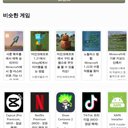
비슷한 게임
서툰 휘두름
마인크래프트
마인크래프트
노틸러스 탐
Minecraft의
에서 에픽 승
1.21에서
에서 구리 골
험:
기본 키보드
리까지:
Allay에게서
렘으로 무엇
Minecraft
단축키
1.22의 수중
Minecraft에
아이템을 얻
을 할 수 있을
게임에서 빠르
악몽을 찾아
서 창 마스터
는 방법
까요?
게 적응하고 효
서!
리로 가는 나
율적으로 관리
사용자들은 마
마인크래프트에
의 여정
하는 능력은 매
인크래프트 1.21
서 구리 골렘으
안녕하세요, 모
우 중요한 기술
에서 Allay 몹이
로 무엇을 할 수
험가 여러분! 솔
안녕하세요, 큐
입니다.
아이템을 수집
있을까요? 마인
직히 말해서, 이
브 세계의 실험
Minecraft의 기
하는 데 도움을
크래프트 세계
글을 쓰는 동안
가 여러분! 오늘
본 키를 사용하
주며, 그와 친구
에서는 항상 무
에도 감정이 북
저는 상상의 흰
면 필요한 요소
가 되어야 한다
언가가 일어납
받쳐 오릅니다.
가운을 입기로
를 선택하고, 기
는 것을 알고 있
니다: 새로운 블
오늘은 단순한
했습니다 그리
능, 인벤토리 또
습니다. 그가 도
록, 신비로운 생
리뷰가 아닙니
고.
는 주변 물체와
움을 주도록.
물 군계, 그리고.
다 — 이것은 저
Capcut (Pro
Netflix
Draw
TikTok 프리
XAPK
의.
Premium,
Premium
Cartoons 2
Installer
미엄 (MOD -
MOD - 잠금
(MOD - 모든
PRO
잠금 해제)
XAPK Installer
해제)
것이 열려 있