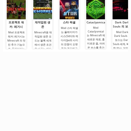
는
장점과 매력을
프로젝트 워
재작업된 생
스타 픽셀
Cataclysmical
Dark Dark
Souls 의 보
커: 레거시
존
Mod
Mod 스타 픽셀
Cataclysmical
는 플레이어가
Mod Dark
Mod 프로젝트
Minecraft용 재
는 Minecraft 에
Dark Souls 의
시스(Sith)와 제
워커: 레거시는
작업된 생존 모
새로운 재료, 흥
보스는 Dark
다이(Jedi) 사이
Minecraft 의 멋
드는 블록 세계
미로운 몹, 어려
Souls 세계, 복
의 전쟁이 오랫
진 추가 기능으
에서 생존 조건
운 보스를 추가
한 역사, 거의 
동안 계속되고
로, 플레이어는
을 바꾸는 애드
하도록 설계된
적에 가까운 적
있는 먼 은하계
좀비가 지배하
온입니다. 존재
글로벌 애드온
을 좋아하는
(Distant
는 파괴된 세계
에 대한 새로운
입니다. 업데이
Galaxy)의 우주
Minecraft 팬
에서 생존을 위
도전을 만들어
트된 리소스를
로 뛰어들도록
위한 추가 기능
해 싸워야 합니
낼 다양한 요소
사용하면
초대하는 추가
입니다. 잘
다. 이 땅에서 살
와 기능이 추가
아남으려면 무
될 것입니다. 모
기,
드에는