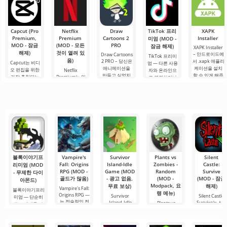
사용하면
초대하는 추가
다릅니다. 또한
다. 이 땅에서 살
와 기능이 추가
아남으려면 무
될 것입니다. 모
기,
드에는
Capcut (Pro
Netflix
Draw
TikTok 프리
XAPK
Premium,
Premium
Cartoons 2
Installer
미엄 (MOD -
MOD - 잠금
(MOD - 모든
PRO
잠금 해제)
XAPK Installer
해제)
것이 열려 있
– 안드로이드에
Draw Cartoons
TikTok 프리미
음)
2 PRO – 당신은
서 .xapk 애플리
Capcut는 비디
엄 — 다른 사용
애니메이션을
케이션을 설치
오 편집을 위한
Netflix
자와 온라인으
만들고 싶었지
할 수 있게 해줍
가장 추천되는
Premium는 안
로 연결하거나
만, 너무 어렵고
니다. 매우 간단
도구 중 하나로,
드로이드 기기
특별한 무언가
심지어 불가능
하고 직관적인
모바일 기기와
에서 영화, 드라
를 찾을 수 있는
하다고 생각했
메뉴를 통해 이
데스크톱 컴퓨
마 및 TV 프로그
애플리케이션입
다면, 이제 모든
확장자의 파일
터 모두에서 원
램을 시청할 수
니다. 아침 커피
것이 당신의 손
설치를 빠르게
활한 작동을 보
있는 가장 인기
한 잔과 함께 하
에 달려 있습니
시작할 수
장합니다. 많은
있는 서비스 중
루를 시작하거
다. 복잡한
사용자에게 무
하나입니다. 이
나 힘든 하루를.
료 버전은 모든
곳에는 최신 미
편집 요구를
디어 제품뿐만
아니라
블록이야기프
Vampire's
Survivor
Plants vs
Silent
Fall: Origins
Island-Idle
Zombies -
Castle:
리미엄 (MOD
RPG (MOD -
Game (MOD
Random
Survive
- 무제한 다이
골드가 많음)
- 광고 없음,
(MOD -
(MOD - 잠금
아몬드)
Modpack, 요
무료 보상)
해제)
Vampire's Fall:
블록이야기프리
령 메뉴)
Origins RPG —
Survivor
Silent Castle:
미엄 — 단순히
는 전술적인 전
Island-Idle
Survive는 신
Plants vs
큐브 세계를 가
투, 깊이 있는
Game는 당신의
Zombies -
와 복잡한 줄거
진 게임이 아니
재치, 관리 및 인
Random는 고
리로 가득 찬 
라, 보셀 샌드박
내력을 시험하
전 버전의 모든
임으로,
스와 서사적인