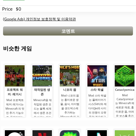
Price
$0
(Google Ads) 개인정보 보호정책 및 이용약관
코멘트
비슷한 게임
프로젝트 워
재작업된 생
니코의 몹
스타 픽셀
Cataclysmical
커: 레거시
존
Mod
Mod 니코의 몹
Mod 스타 픽셀
Cataclysmical
는 흥미로운 생
는 플레이어가
Mod 프로젝트
Minecraft용 재
는 Minecraft 에
물, 음식, 아이템
시스(Sith)와 제
워커: 레거시는
작업된 생존 모
새로운 재료, 흥
을 샌드박스에
다이(Jedi) 사이
Minecraft 의 멋
드는 블록 세계
미로운 몹, 어려
추가하는
의 전쟁이 오랫
진 추가 기능으
에서 생존 조건
운 보스를 추가
Minecraft 의 가
동안 계속되고
로, 플레이어는
을 바꾸는 애드
하도록 설계된
장 큰 추가 기능
있는 먼 은하계
좀비가 지배하
온입니다. 존재
글로벌 애드온
중 하나입니다.
(Distant
는 파괴된 세계
에 대한 새로운
입니다. 업데이
Galaxy)의 우주
새로운 몹은 서
에서 생존을 위
도전을 만들어
트된 리소스를
로 뛰어들도록
식지, 성격, 힘이
해 싸워야 합니
낼 다양한 요소