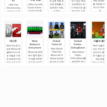
돈)
작된 간단한 퍼
의 상호 작용 조
인기 있는 액션
즐 게임입니다.
건에 변화를 도
프로젝트의 유
Office Cat: Idle
Little Tree
여기서 여러분
Tycoon Game –
입하면서 게임
사 버전으로, 플
Adventures는
이것은 아이들
은
의 주요
레이어의 요청
신비와 수수께
을 위한 비즈니
과
끼로 가득한 신
스
비로운 세계로
데드존
Mod:
Skibidi
Skibidi
식물과 좀비
Radium's
Toilet 63
Toilets -
Mod 데드존 는
Mod 식물과 좀
Armament
DaFuqBoom
Mod Skibidi
모든 Minecraft
비는 주요 전쟁
Toilet 63는
Minecraft 세계
Mod Skibidi
플레이어가 죽
당사자가 좀비
Minecraft 의
Toilets -
에서 절대 질리
은 자들로 가득
와 식물인 인기
DaFuqBoom를
Skibidi 장르에
지 않을 새로운
찬 세상에서 완
게임 전용
설치하면 변기
추가된 또 다른
포스트 아포칼
전히 새로운 형
Minecraft 의 
에서 머리가 튀
게임으로, 주요
립스 주제의 추
식의 생존을 경
다른 추가 기능
어나온 캐리커
적대자는 화장
가 콘텐츠가 있
험할 수 있도록
입니다. 원작 
처 캐릭터를 블
실 형태의 어색
습니다. 그리고
하는 실제 테스
야기와 마찬가
록 세계에 추가
한 캐릭터입니
Mod Radium's
트입니다. 이 애
지로, 여기에서
할 수 있습니다.
Armament이
다. 우리의 고향
드온이 제공하
도 매우 공격적
몹은 크기, 체력,
그 증거입니다.
은
는
인 식물의
공격력이
이.