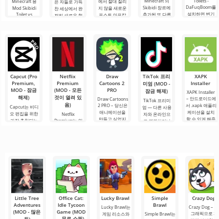
Minecraft 의
Toilets -
Minecraft 용
에서 절대 질리
은 자들로 가득
DaFuqBoom를
Skibidi 장르에
Mod Skibidi
지 않을 새로운
찬 세상에서 완
설치하면 변기
Toilet vs
추가된 또 다른
포스트 아포칼
전히 새로운 형
Cameraman 2
에서 머리가 튀
게임으로, 주요
립스 주제의 추
식의 생존을 경
는 참가자들을
어나온 캐리커
적대자는 화장
가 콘텐츠가 있
험할 수 있도록
흥미진진한 광
처 캐릭터를 블
실 형태의 어색
습니다. 그리고
하는 실제 테스
기에 빠져들게
록 세계에 추가
한 캐릭터입니
Mod Radium's
트입니다. 이 애
하며 Skibidi 화
할 수 있습니다.
Armament이
다. 우리의 고향
드온이 제공하
장실의 캐릭터
몹은 크기, 체력,
그 증거입니다.
은
는
가 주로 참여하
공격력이
이.
게
Capcut (Pro
Netflix
Draw
TikTok 프리
XAPK
Premium,
Premium
Cartoons 2
Installer
미엄 (MOD -
MOD - 잠금
(MOD - 모든
PRO
잠금 해제)
XAPK Installer
해제)
것이 열려 있
– 안드로이드에
Draw Cartoons
TikTok 프리미
음)
2 PRO – 당신은
서 .xapk 애플리
Capcut는 비디
엄 — 다른 사용
애니메이션을
케이션을 설치
오 편집을 위한
Netflix
자와 온라인으
만들고 싶었지
할 수 있게 해줍
가장 추천되는
Premium는 안
로 연결하거나
만, 너무 어렵고
니다. 매우 간단
도구 중 하나로,
드로이드 기기
특별한 무언가
심지어 불가능
하고 직관적인
모바일 기기와
에서 영화, 드라
를 찾을 수 있는
하다고 생각했
메뉴를 통해 이
데스크톱 컴퓨
마 및 TV 프로그
애플리케이션입
다면, 이제 모든
확장자의 파일
터 모두에서 원
램을 시청할 수
니다. 아침 커피
것이 당신의 손
설치를 빠르게
활한 작동을 보
있는 가장 인기
한 잔과 함께 하
에 달려 있습니
시작할 수
장합니다. 많은
있는 서비스 중
루를 시작하거
다. 복잡한
사용자에게 무
하나입니다. 이
나 힘든 하루를.
료 버전은 모든
곳에는 최신 미
편집 요구를
디어 제품뿐만
아니라
Little Tree
Office Cat:
Lucky Brawl
Simple
Crazy Dog
Adventures
Idle Tycoon
Brawl
Lucky Brawl는
Crazy Dog – 2
(MOD - 많은
Game (MOD
그래픽으로 제
게임 리소스와
Simple Brawl는
- 무료 쇼핑)