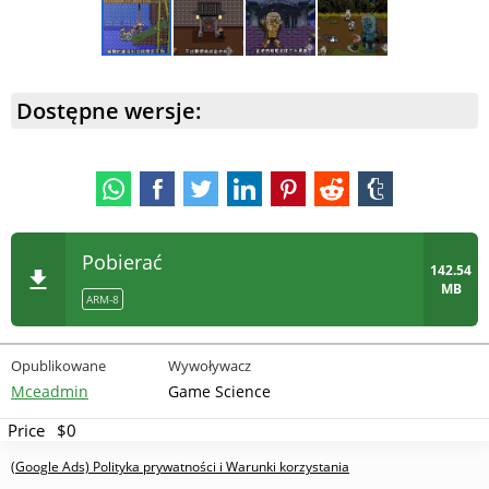
Dostępne wersje:
Pobierać
142.54
MB
ARM-8
Opublikowane
Wywoływacz
Mceadmin
Game Science
Price
$0
(Google Ads) Polityka prywatności i Warunki korzystania