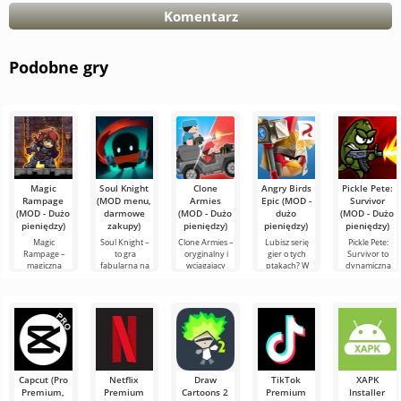
Komentarz
Podobne gry
Magic
Soul Knight
Clone
Angry Birds
Pickle Pete:
Rampage
(MOD menu,
Armies
Epic (MOD -
Survivor
(MOD - Dużo
darmowe
(MOD - Dużo
dużo
(MOD - Dużo
pieniędzy)
zakupy)
pieniędzy)
pieniędzy)
pieniędzy)
Magic
Soul Knight –
Clone Armies –
Lubisz serię
Pickle Pete:
Rampage –
to gra
oryginalny i
gier o tych
Survivor to
magiczna
fabularna na
wciągający
ptakach? W
dynamiczna
platformówka
Androida, w
wszechświat w
takim razie
gra akcji na
przygodowa
której
formacie 2D
spróbuj jeszcze
Androida,
na Androida,
eksploracja
akcji na
jednej zabawy
która wciąga
gdzie epickie
lokacji i
Androida,
z epickimi
od pierwszych
bitwy i potężni
spotkania z
gdzie każdy
ulubionymi
sekund
wrogami
Capcut (Pro
Netflix
Draw
TikTok
XAPK
Premium,
Premium
Cartoons 2
Premium
Installer