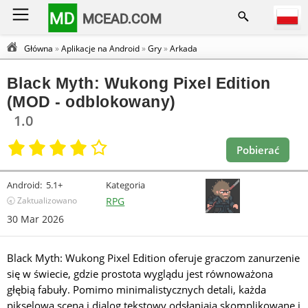
MD
MCEAD.COM
Główna
»
Aplikacje na Android
»
Gry
»
Arkada
Black Myth: Wukong Pixel Edition
(MOD - odblokowany)
1.0
Pobierać
Android:
5.1+
Kategoria
🕣 Zaktualizowano
RPG
30 Mar 2026
Black Myth: Wukong Pixel Edition oferuje graczom zanurzenie
się w świecie, gdzie prostota wyglądu jest równoważona
głębią fabuły. Pomimo minimalistycznych detali, każda
pikselowa scena i dialog tekstowy odsłaniają skomplikowane i