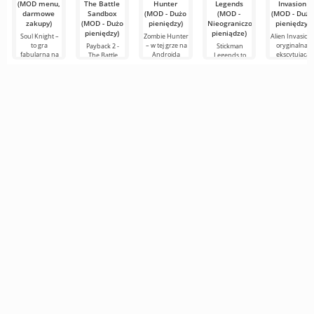
usługi
(MOD menu,
The Battle
Hunter
Legends
Invasion
darmowe
Sandbox
(MOD - Dużo
(MOD -
(MOD - Dużo
zakupy)
(MOD - Dużo
pieniędzy)
Nieograniczone
pieniędzy)
pieniędzy)
pieniądze)
Soul Knight –
Zombie Hunter
Alien Invasion 
to gra
– w tej grze na
oryginalna i
Payback 2 -
Stickman
fabularna na
Androida
ekscytująca
The Battle
Legends to
Androida, w
zadaniem jest
RPG na
Sandbox to
wszechstronna
której
stawienie
Androida, w
brutalne i
gra na
eksploracja
oporu hordom
której
maksymalnie
Androida,
lokacji i
zombi-
użytkownik m
napięte wyścigi
która łączy w
spotkania z
mutantów.
szansę wziąć
na Androida z
sobie kilka
wrogami
Według
kryminalnymi
gatunków
jednocześnie: