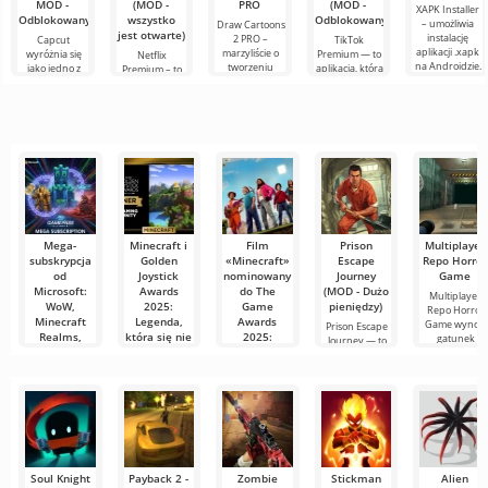
MOD -
(MOD -
PRO
(MOD -
XAPK Installer
Odblokowany)
wszystko
Odblokowany)
– umożliwia
Draw Cartoons
jest otwarte)
instalację
2 PRO –
Capcut
TikTok
aplikacji .xapk
marzyliście o
wyróżnia się
Premium — to
Netflix
na Androidzie.
tworzeniu
jako jedno z
aplikacja, która
Premium – to
Bardzo proste i
animacji, ale
najbardziej
pozwala łączyć
jeden z
przejrzyste
wydaje się to
polecanych
się online z
najpopularniejszych
zbyt
narzędzi do
innymi
serwisów do
skomplikowane,
edycji wideo,
użytkownikami
oglądania
a
zapewniając
lub znaleźć
filmów, seriali i
programów
Mega-
Minecraft i
Film
Prison
Multiplayer
subskrypcja
Golden
«Minecraft»
Escape
Repo Horror
od
Joystick
nominowany
Journey
Game
Microsoft:
Awards
do The
(MOD - Dużo
Multiplayer
WoW,
2025:
Game
pieniędzy)
Repo Horror
Minecraft
Legenda,
Awards
Game wynosi
Prison Escape
Realms,
która się nie
2025:
gatunek
Journey — to
Fallout 1st i
starzeje
Sukces
ekscytująca gra
ESO Plus
blokowego
Po ponad
mogą trafić
hitu
dziesięciu
do Game
latach od
Film
Pass
swojego
«Minecraft»,
Ultimate
debiutu,
który trafił na
ekrany w
Wyobraź sobie,
że wszystkie
twoje ulubione
Soul Knight
Payback 2 -
Zombie
Stickman
Alien