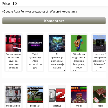
Price
$0
(Google Ads) Polityka prywatności i Warunki korzystania
Komentarz
Podsumowanie
Tytuł
AI
Piksele na
Linux wśród
Minecraft
ujawniony:
opanowuje
wagę złota:
creeperów:
Live: co
Alex
gamedev:
dlaczego
jak zamieni
pokazano
wchodzi do
nowa wersja
fani płacą
Minecrafta
podczas
gry
Claude
1000
w
wiosennego
wygenerowała
dolarów za
pełnoprawn
show 30
klona
wirtualną
pulpit
maja 2026
Minecrafta
pelerynę w
roku
za
Minecraft
pierwszym
podejściem
Mod: Skibidi
Mod: Jak
Martwa
Mod:
Mod: