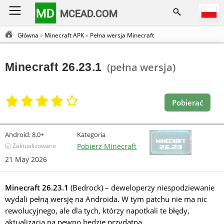
MD
MCEAD.COM
Główna
»
Minecraft APK
»
Pełna wersja Minecraft
Minecraft 26.23.1
(pełna wersja)
Pobierać
Android:
8,0+
Kategoria
🕣 Zaktualizowano
Pobierz Minecraft
21 May 2026
Minecraft 26.23.1
(Bedrock) – deweloperzy niespodziewanie
wydali pełną wersję na Androida. W tym patchu nie ma nic
rewolucyjnego, ale dla tych, którzy napotkali te błędy,
aktualizacja na pewno będzie przydatna.