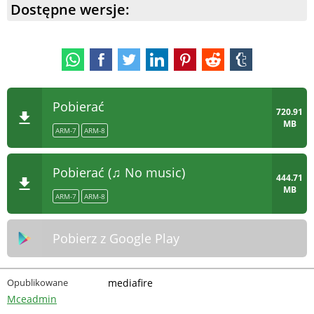
Dostępne wersje:
Pobierać
720.91
MB
ARM-7
ARM-8
Pobierać (♫ No music)
444.71
MB
ARM-7
ARM-8
Pobierz z Google Play
Opublikowane
mediafire
Mceadmin