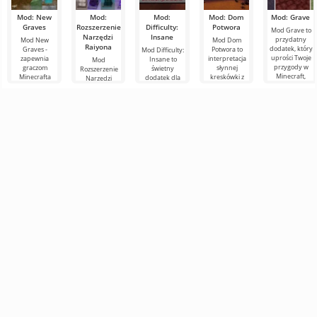
Mod: New
Mod:
Mod:
Mod: Dom
Mod: Grave
Graves
Rozszerzenie
Difficulty:
Potwora
Mod Grave to
Narzędzi
Insane
przydatny
Mod New
Mod Dom
Raiyona
dodatek, który
Graves -
Potwora to
Mod Difficulty:
uprości Twoje
zapewnia
interpretacja
Insane to
Mod
przygody w
graczom
słynnej
świetny
Rozszerzenie
Minecraft,
Minecrafta
kreskówki z
dodatek dla
Narzędzi
dodając
przydatną
2006 roku w
fanów
Raiyona to
użyteczny
funkcję, która
świecie
Minecrafta,
świetny
pozwala
Minecrafta,
którym
dodatek, który
bezpiecznie
która
brakuje
aktualizuje
opowiada
standardowego
dużą liczbę
narzędzi, zbroi