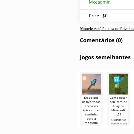
Mceadmin
Price
$0
(Google Ads) Política de Privac
Comentários (0)
Jogos semelhantes
De golpes
Como obter
desajeitados
seu item de
a vitórias
Allay no
épicas: meu
Minecraft
caminho
1.21
para a
Os usuários
maestria
sabem que o
com a lança
Allay mob no
no Minecraft
Minecraft 1.21