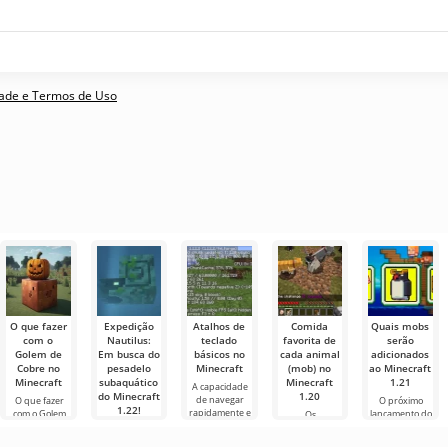
idade e Termos de Uso
O que fazer
Expedição
Atalhos de
Comida
Quais mobs
com o
Nautilus:
teclado
favorita de
serão
Golem de
Em busca do
básicos no
cada animal
adicionados
Cobre no
pesadelo
Minecraft
(mob) no
ao Minecraft
Minecraft
subaquático
Minecraft
1.21
A capacidade
do Minecraft
1.20
de navegar
O que fazer
O próximo
1.22!
rapidamente e
com o Golem
lançamento do
Os
gerenciar de
de Cobre no
Minecraft 1.21
desenvolvedores
Olá,
forma eficaz é
Minecraft No
continua
do Minecraft
aventureiros!