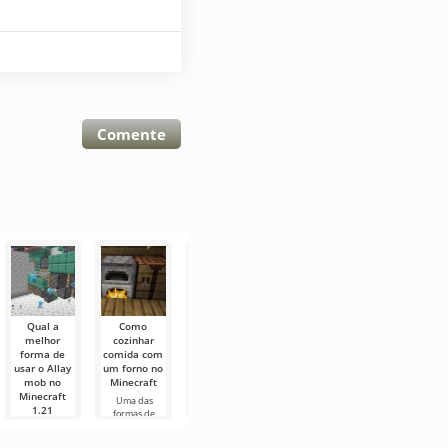
Comente
Qual a
Como
Como
Como
Todos os
melhor
cozinhar
domar
cozinhar
mobs hostis
forma de
comida com
cavalos
comida com
no mundo
usar o Allay
um forno no
esqueletos
fogo no
superior em
mob no
Minecraft
em
Minecraft
Minecraft
Minecraft
Minecraft
Uma das
Uma das
O mundo
1.21
em 1.21
formas de
opções para
superior do
cozinhar no
cozinhar no
jogo é o mais
Os usuários do
Cavalos
Minecraft é
Minecraft é
básico e será
Minecraft 1.21
esqueletos são