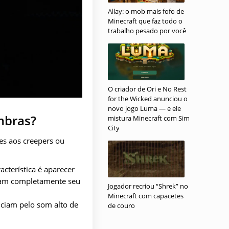
Allay: o mob mais fofo de
Minecraft que faz todo o
trabalho pesado por você
O criador de Ori e No Rest
for the Wicked anunciou o
novo jogo Luma — e ele
mbras?
mistura Minecraft com Sim
City
es aos creepers ou
cterística é aparecer
riam completamente seu
Jogador recriou “Shrek” no
Minecraft com capacetes
ciam pelo som alto de
de couro