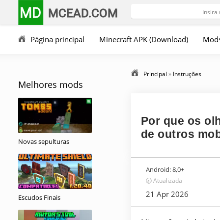
MD
MCEAD.COM
Página principal
Minecraft APK (Download)
Mod
Principal
»
Instruções
Melhores mods
Por que os ol
de outros mo
Novas sepulturas
Android:
8,0+
🕣 Atualizada
21 Apr 2026
Escudos Finais