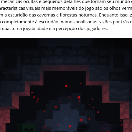
e mecânicas ocultas e pequenos detalhes que tornam seu mundo 
racterísticas visuais mais memoráveis do jogo são os olhos verm
m a escuridão das cavernas e florestas noturnas. Enquanto isso, 
 completamente à escuridão. Vamos analisar as razões por trás d
 impacto na jogabilidade e a percepção dos jogadores.