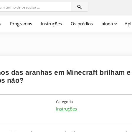
s
Programas
Instruções
Os prédios
ainda
Apl
hos das aranhas em Minecraft brilham e
bs não?
Categoria
Instruções