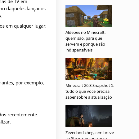
amas de TV em
mo daqueles lançados
.
tos em qualquer lugar;
Aldeões no Minecraft:
quem são, para que
servem e por que são
indispensáveis
hantes, por exemplo,
Minecraft 26.3 Snapshot 5:
tudo o que você precisa
saber sobre a atualização
dos recentemente.
izar.
Zeverland chega em breve
ao Steam: no que esse