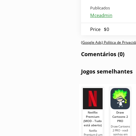
Publicados
Mceadmin
Price
$0
(Google Ads) Política de Privac
Comentários (0)
Jogos semelhantes
Netflix
Draw
Premium
Cartoons 2
(MOD - Tudo
PRO
está aberto)
Draw Cartoons
2 PRO - você
Netflix
sonhou em
Premium é um