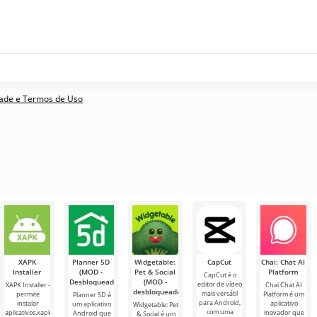
idade e Termos de Uso
XAPK
Planner 5D
Widgetable:
CapCut
Chai: Chat AI
Installer
(MOD -
Pet & Social
Platform
CapCut é o
Desbloqueado)
(MOD -
editor de vídeo
XAPK Installer -
Chai Chat AI
desbloqueado)
mais versátil
permite
Platform é um
Planner 5D é
para Android,
instalar
aplicativo
um aplicativo
Widgetable: Pet
com uma
aplicativos.xapk
inovador que
Android que
& Social é um