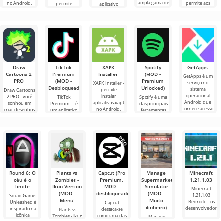
ampla gama de
no Android.
permite aos
permite
aplicativo
configurações
Um menu
usuários
projetar o
Android muito
para
muito simples e
interagir com
design de
útil para
direto
inteligência
interiores de
decoração de
uma sala na
desktop, que
forma
pode
Draw
TikTok
XAPK
Spotify
GetApps
Cartoons 2
Premium
Installer
(MOD -
GetApps é um
PRO
(MOD -
Premium
serviço no
XAPK Installer -
Desbloqueado)
Unlocked)
sistema
permite
Draw Cartoons
operacional
instalar
2 PRO - você
TikTok
Spotify é uma
Android que
aplicativos.xapk
sonhou em
Premium — é
das principais
fornece acesso
no Android.
criar desenhos
um aplicativo
ferramentas
às mais
Um menu
animados, mas
que permite
Android para
recentes
muito simples e
tudo parece
conectar-se
ouvir música,
inovações
direto
muito difícil e
online com
podcasts e
até
outros
vários novos
usuários ou
gêneros
encontrar
Round 6: O
Plants vs
Capcut (Pro
Manage
Minecraft
céu é o
Zombies -
Premium,
Supermarket
1.21.1.03
limite
Ikun Version
MOD -
Simulator
Minecraft
(MOD -
desbloqueado)
(MOD -
1.21.1.03
Squid Game:
Menu)
Muito
Bedrock – os
Unleashed é
Capcut
dinheiro)
desenvolvedores
inspirado na
destaca-se
Plants vs
icônica
como uma das
Zombies - Ikun
Manage