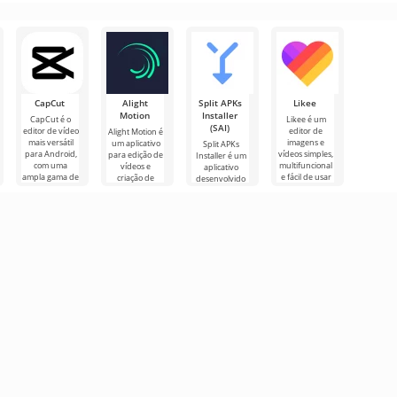
ferramentas
Version é uma
Supermarket
mais
versão
Simulator – um
dos
simuladores
CapCut
Alight
Split APKs
Likee
Motion
Installer
CapCut é o
Likee é um
(SAI)
editor de vídeo
editor de
Alight Motion é
mais versátil
imagens e
um aplicativo
Split APKs
para Android,
vídeos simples,
para edição de
Installer é um
com uma
multifuncional
vídeos e
aplicativo
ampla gama de
e fácil de usar
criação de
desenvolvido
configurações
que inclui
gráficos de
para instalar
para
efeitos
animação para
arquivos Apks
no Android.
Alguns