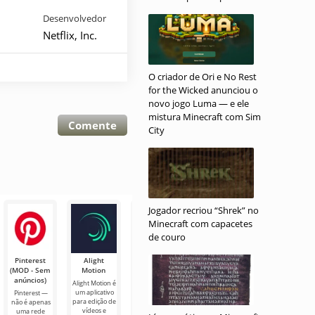
Desenvolvedor
Netflix, Inc.
O criador de Ori e No Rest
for the Wicked anunciou o
novo jogo Luma — e ele
mistura Minecraft com Sim
Comente
City
Jogador recriou “Shrek” no
Minecraft com capacetes
de couro
Pinterest
Alight
Split APKs
Likee
Lulubox
(MOD - Sem
Motion
Installer
Likee é um
Lulubox é um
anúncios)
(SAI)
editor de
aplicativo para
Alight Motion é
imagens e
Android que
um aplicativo
Pinterest —
Split APKs
vídeos simples,
permite fazer
para edição de
não é apenas
Installer é um
multifuncional
modificações
vídeos e
uma rede
aplicativo