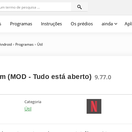
s
Programas
Instruções
Os prédios
ainda
Apl
 Android
»
Programas
»
Útil
um (MOD - Tudo está aberto)
9.77.0
Categoria
Útil