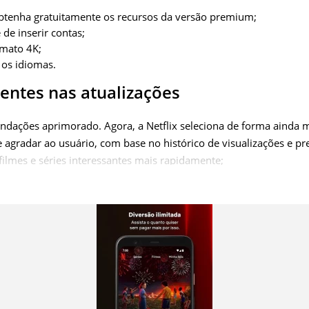
btenha gratuitamente os recursos da versão premium;
de inserir contas;
rmato 4K;
os idiomas.
entes nas atualizações
dações aprimorado. Agora, a Netflix seleciona de forma ainda m
agradar ao usuário, com base no histórico de visualizações e pre
filmes e séries interessantes mais rapidamente;
 proporcionam ainda mais segurança e conveniência para os peq
m criar perfis separados para as crianças com acesso limitado a
idade delas;
himento automático permite encontrar filmes e séries necessári
ão estejam adicionados ao catálogo. Isso permite que os usuári
çamentos e encontrem programas semelhantes com base em seus 
e novos produtos de TV que podem ser assistidos a qualquer ho