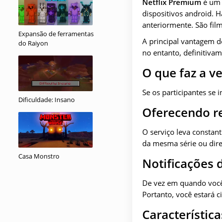
Netflix Premium
é um 
dispositivos android.
anteriormente. São fil
Expansão de ferramentas
A principal vantagem de
do Raiyon
no entanto, definitivam
O que faz a v
Se os participantes se 
Dificuldade: Insano
Oferecendo 
O serviço leva constan
da mesma série ou dire
Casa Monstro
Notificações 
De vez em quando você
Portanto, você estará c
Característic