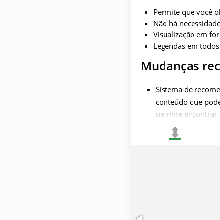
Permite que você o
Não há necessidade 
Visualização em fo
Legendas em todos 
Mudanças rec
Sistema de recomen
conteúdo que pode 
permite encontrar 
⬍
Novas funções que
Os pais agora pode
inadequado para a 
A função de preenc
mesmo que ainda n
sobre futuros lan
Adição constante d
lugar.