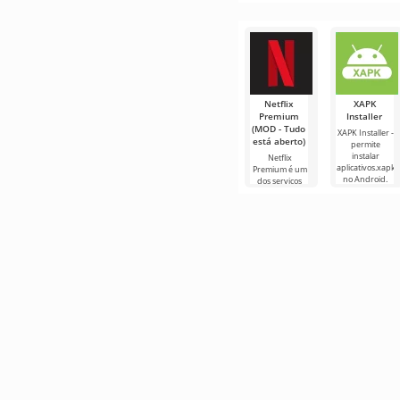
não é apenas
um jogo com
um
Netflix
XAPK
Premium
Installer
(MOD - Tudo
XAPK Installer -
está aberto)
permite
instalar
Netflix
aplicativos.xapk
Premium é um
no Android.
dos serviços
Um menu
mais populares
muito simples e
para assistir
direto
filmes, séries e
programas de
TV em