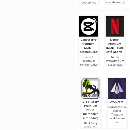
criar desenhos
dos serviços
animados, mas
mais populares
tudo parece
para assistir
muito difícil e
filmes, séries e
até
programas de
TV em
Capcut (Pro
Netflix
Premium,
Premium
MOD -
(MOD - Tudo
desbloqueado)
está aberto)
Capcut
Netflix
destaca-se
Premium é um
como uma das
dos serviços
ferramentas
mais populares
mais
para assistir
recomendadas
filmes, séries e
para edição de
programas de
vídeo,
TV em
garantindo um
Block Story
AyuGram
Premium
AyuGram é um
(MOD -
cliente
Diamantes
Telegram
ilimitados)
modificado e
de
Block Story
Premium —