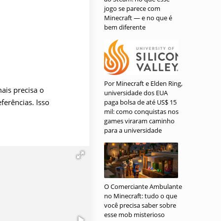
jogo se parece com
Minecraft — e no que é
bem diferente
Por Minecraft e Elden Ring,
ais precisa o
universidade dos EUA
ferências. Isso
paga bolsa de até US$ 15
mil: como conquistas nos
games viraram caminho
uenos espectadores.
para a universidade
o conteúdo
os mais rapidamente,
os sejam informados
O Comerciante Ambulante
interesses;
no Minecraft: tudo o que
você precisa saber sobre
ra e em qualquer
esse mob misterioso