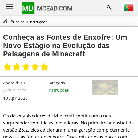
MD
MCEAD.COM
Principal
»
Instruções
Conheça as Fontes de Enxofre: Um
Novo Estágio na Evolução das
Paisagens de Minecraft
Android:
8,0+
Categoria
🕣 Atualizada
Instruções
10 Apr 2026
Os desenvolvedores de Minecraft continuam a nos
surpreender com ideias inovadoras. No primeiro snapshot da
versão 26.2, eles adicionaram uma geração completamente
nova — as fontes de enxofre. Essas misteriosas poças com