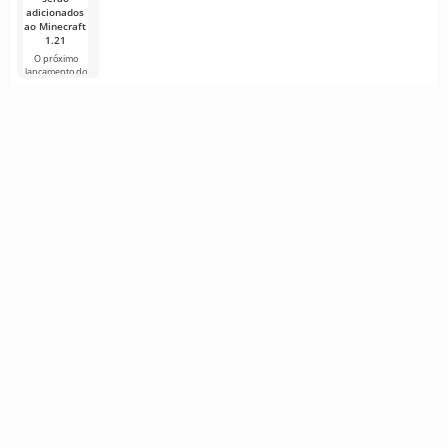
adicionados
ao Minecraft
1.21
O próximo
lançamento do
Minecraft 1.21
continua
cercado de
rumores e
novas
informações de