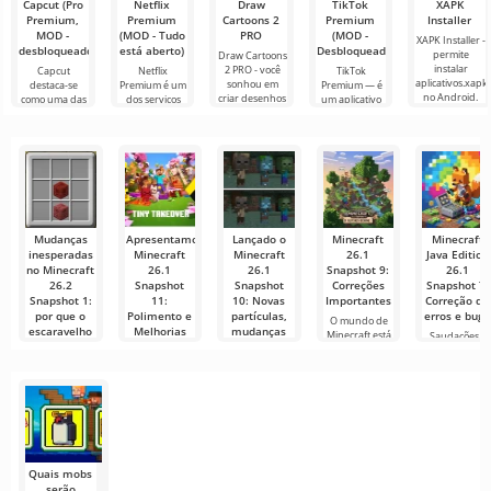
Capcut (Pro
Netflix
Draw
TikTok
XAPK
imaginário e.
Premium,
Premium
Cartoons 2
Premium
Installer
MOD -
(MOD - Tudo
PRO
(MOD -
XAPK Installer -
desbloqueado)
está aberto)
Desbloqueado)
permite
Draw Cartoons
instalar
2 PRO - você
Capcut
Netflix
TikTok
aplicativos.xapk
sonhou em
destaca-se
Premium é um
Premium — é
no Android.
criar desenhos
como uma das
dos serviços
um aplicativo
Um menu
animados, mas
ferramentas
mais populares
que permite
muito simples e
tudo parece
mais
para assistir
conectar-se
direto
muito difícil e
recomendadas
filmes, séries e
online com
até
para edição de
programas de
outros
vídeo,
TV em
usuários ou
garantindo um
encontrar
Mudanças
Apresentamos
Lançado o
Minecraft
Minecraft
inesperadas
Minecraft
Minecraft
26.1
Java Edition
no Minecraft
26.1
26.1
Snapshot 9:
26.1
26.2
Snapshot
Snapshot
Correções
Snapshot 7:
Snapshot 1:
11:
10: Novas
Importantes
Correção de
por que o
Polimento e
partículas,
erros e bugs
O mundo de
escaravelho
Melhorias
mudanças
Minecraft está
Saudações a
foi
Técnicas
nos mobs e
em constante
todos os fãs d
substituído
correções
evolução,
Minecraft! Em
Olá,
por uma
11 de
mineradores! A
Olá,
aranha?
equipe da
comunidade
Mojang lançou
Minecraft! A
O Minecraft
um
Mojang
continua a nos
continua nos
surpreender
com sua
Quais mobs
serão