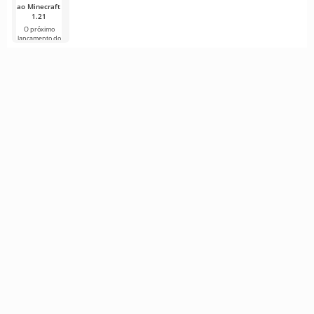
ao Minecraft
1.21
O próximo
lançamento do
Minecraft 1.21
continua
cercado de
rumores e
novas
informações de