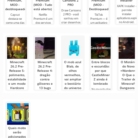
Premium,
Premium
Cartoons 2
Premium
Installer
MOD -
(MOD - Tudo
PRO
(MOD -
XAPK Installer -
desbloqueado)
está aberto)
Desbloqueado)
permite
Draw Cartoons
instalar
2 PRO - você
Capcut
Netflix
TikTok
aplicativos.xapk
sonhou em
destaca-se
Premium é um
Premium — é
no Android.
criar desenhos
como uma das
dos serviços
um aplicativo
Um menu
animados, mas
ferramentas
mais populares
que permite
muito simples e
tudo parece
mais
para assistir
conectar-se
direto
muito difícil e
recomendadas
filmes, séries e
online com
até
para edição de
programas de
outros
vídeo,
TV em
usuários ou
garantindo um
encontrar
Minecraft
Minecraft
O mob azul
Entre blocos
O Mistério
26.2 Pre-
26.2 Pre-
Blab, de
e escuridão:
do Novo
Release 5:
Release 4:
olhos
por que
«Warden»:
polimento,
dragão
vermelhos,
CastleMiner
O Que o
estabilidade
contra
vai ampliar
Z ainda é
Trailer de
e um modo
gêiseres e
o bestiário
lembrado
Minecraft
Hardcore
13 bugs
do universo
Dungeons 2
No mundo dos
mais justo
corrigidos
Minecraft
Revela
jogos indie do
início dos anos
A Mojang
Em 4 de junho
Os fãs de
A comunidad
2010,
lançou a
de 2026, foi
Minecraft
de Minecraft
quinta build
lançado o
finalmente
está
de pré-
quarto
receberam
fervilhando
lançamento
resposta
com
Quais mobs
serão
adicionados