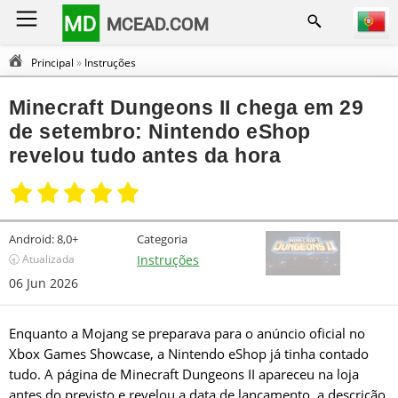
MD
MCEAD.COM
Principal
»
Instruções
Minecraft Dungeons II chega em 29
de setembro: Nintendo eShop
revelou tudo antes da hora
Android:
8,0+
Categoria
🕣 Atualizada
Instruções
06 Jun 2026
Enquanto a Mojang se preparava para o anúncio oficial no
Xbox Games Showcase, a Nintendo eShop já tinha contado
tudo. A página de Minecraft Dungeons II apareceu na loja
antes do previsto e revelou a data de lançamento, a descrição