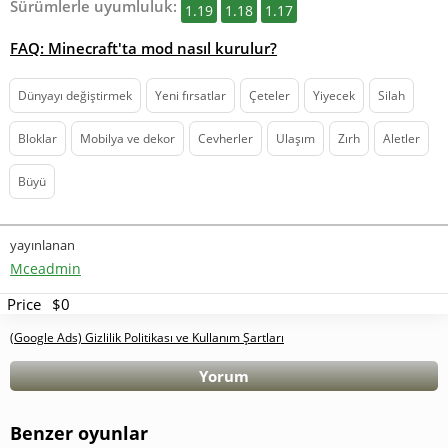
Sürümlerle uyumluluk:
1.19
1.18
1.17
FAQ: Minecraft'ta mod nasıl kurulur?
Dünyayı değiştirmek
Yeni fırsatlar
Çeteler
Yiyecek
Silah
Bloklar
Mobilya ve dekor
Cevherler
Ulaşım
Zırh
Aletler
Büyü
yayınlanan
Mceadmin
Price
$0
(Google Ads) Gizlilik Politikası ve Kullanım Şartları
Yorum
Benzer oyunlar