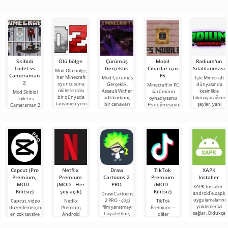
Skibidi
Ölü bölge
Çürümüş
Mobil
Radium'un
Toilet vs
Gerçeklik
Cihazlar için
Silahlanması
Mod Ölü bölge,
Cameraman
F5
her Minecraft
Mod Çürümüş
İşte Minecraft
2
oyuncusuna
Gerçeklik,
dünyasında
Minecraft'ın PC
ölülerle dolu
Assault Wither
kesinlikle
sürümünü
Mod Skibidi
bir dünyada
adlı korkunç
bıkmayacağınız
oynadıysanız
Toilet vs
tamamen yeni
bir canavarı
şeyler, yani
F5 düğmesinin
Cameraman 2
bir hayatta
Minecraft oyun
bunlar kıyamet
işlevine
for Minecraft,
kalma
dünyasına
sonrası
aşinasınızdır.
katılımcılarını
tanıtan
temasına
Kısaca bu
Skibidi Toilet
seçenek oyun
karakterlerinin
Capcut (Pro
Netflix
Draw
TikTok
XAPK
Premium,
Premium
Cartoons 2
Premium
Installer
MOD -
(MOD - Her
PRO
(MOD -
XAPK Installer -
Kilitsiz)
şey açık)
Kilitsiz)
android'e.xapk
Draw Cartoons
uygulamalarını
2 PRO - çizgi
Capcut, video
Netflix
TikTok
yüklemenizi
film yaratmayı
düzenleme için
Premium,
Premium —
sağlar. Oldukça
hayal ettiniz,
en çok tavsiye
Android
diğer
basit ve
ancak her şey
edilen
cihazlarda film,
kullanıcılarla
anlaşılır bir
çok zor ve
araçlardan biri
dizi ve TV
çevrimiçi