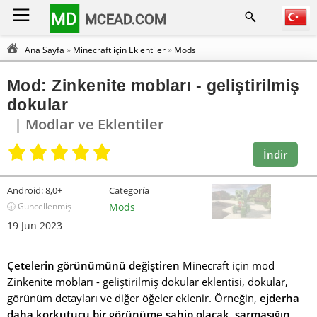
MD
MCEAD.COM
Ana Sayfa
»
Minecraft için Eklentiler
»
Mods
Mod: Zinkenite mobları - geliştirilmiş
dokular
| Modlar ve Eklentiler
İndir
Android:
8,0+
Categoría
🕣 Güncellenmiş
Mods
19 Jun 2023
Çetelerin görünümünü değiştiren
Minecraft için mod
Zinkenite mobları - geliştirilmiş dokular eklentisi, dokular,
görünüm detayları ve diğer öğeler eklenir. Örneğin,
ejderha
daha korkutucu bir görünüme sahip olacak
,
sarmaşığın