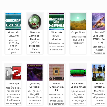
hatta imkansız
olarak öne
şovlarını
buluşmanızı
çıkıyor ve hem
izlemek için en
veya özel bir
mobil
popüler
şeyler
hizmetlerden
bulmanızı
sağlayan
Minecraft
Plants vs
Minecraft
Crops Plus+
Standoff
1.21.93.01
Zombies -
(MOD -
Case Clicker
Textures Crops
Random
Menüsü)
(MOD - Çok
Plus+, bitki
Minecraft
(MOD -
para)
yetiştirmeyi
1.21.93 - Bu,
Minecraft – bu,
Modpack,
seven
1.21.90
temel sürümde
Standoff Case
Hileler
sürümüne
bulunmayan
Clicker,
Menüsü)
yeni
Android için
renkli ve
Plants vs
Zombies -
Random, klasik
versiyonun
tüm
Ölü bölge
Çürümüş
Mobil
Radium'un
Skibidi
Gerçeklik
Cihazlar için
Silahlanması
Tuvalet 63
Mod Ölü bölge,
F5
her Minecraft
Mod Çürümüş
İşte Minecraft
Mod Skibidi
oyuncusuna
Gerçeklik,
dünyasında
Tuvalet 63, an
Minecraft'ın PC
ölülerle dolu
Assault Wither
kesinlikle
düşmanların
sürümünü
bir dünyada
adlı korkunç
bıkmayacağınız
tuvalet
oynadıysanız
tamamen yeni
bir canavarı
şeyler, yani
şeklindeki
F5 düğmesinin
bir hayatta
Minecraft oyun
bunlar kıyamet
garip
işlevine