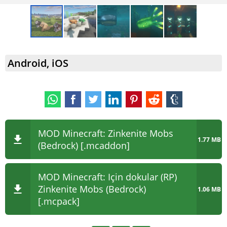
Android, iOS
MOD Minecraft: Zinkenite Mobs
1.77 MB
(Bedrock) [.mcaddon]
MOD Minecraft: Için dokular (RP)
Zinkenite Mobs (Bedrock)
1.06 MB
[.mcpack]