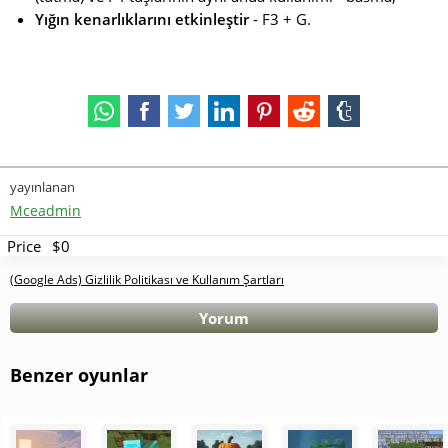
Yığın kenarlıklarını etkinleştir
- F3 + G.
yayınlanan
Mceadmin
Price
$0
(Google Ads) Gizlilik Politikası ve Kullanım Şartları
Yorum
Benzer oyunlar