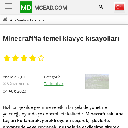
MD
MCEAD.COM
Ana Sayfa
»
Talimatlar
Minecraft'ta temel klavye kısayolları
Android:
8,0+
Categoría
🕣 Güncellenmiş
Talimatlar
04 Aug 2023
Hızlı bir şekilde gezinme ve etkili bir şekilde yönetme
yeteneği, oyunda çok önemli bir kalitedir.
Minecraft'taki ana
tuşları kullanarak, gerekli öğeleri seçerek, işlevlerle,
envanterle veya çevredeki nesnelerle etkileşime girerek