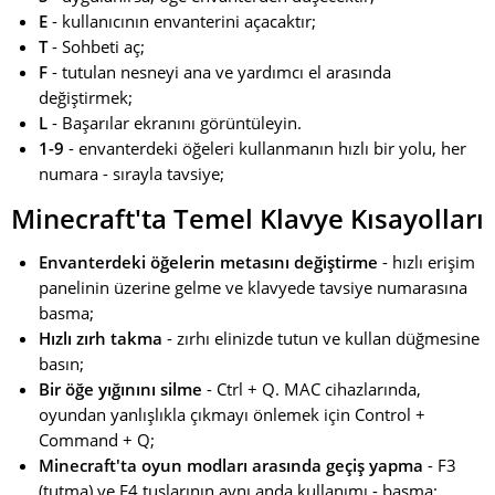
E
- kullanıcının envanterini açacaktır;
T
- Sohbeti aç;
F
- tutulan nesneyi ana ve yardımcı el arasında
değiştirmek;
L
- Başarılar ekranını görüntüleyin.
1-9
- envanterdeki öğeleri kullanmanın hızlı bir yolu, her
numara - sırayla tavsiye;
Minecraft'ta Temel Klavye Kısayolları
Envanterdeki öğelerin metasını değiştirme
- hızlı erişim
panelinin üzerine gelme ve klavyede tavsiye numarasına
basma;
Hızlı zırh takma
- zırhı elinizde tutun ve kullan düğmesine
basın;
Bir öğe yığınını silme
- Ctrl + Q. MAC cihazlarında,
oyundan yanlışlıkla çıkmayı önlemek için Control +
Command + Q;
Minecraft'ta oyun modları arasında geçiş yapma
- F3
(tutma) ve F4 tuşlarının aynı anda kullanımı - basma;