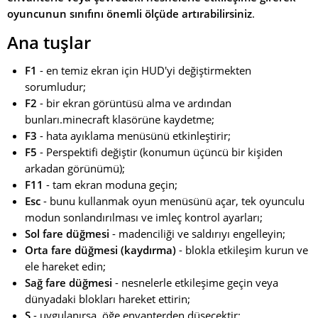
oyuncunun sınıfını önemli ölçüde artırabilirsiniz
.
Ana tuşlar
F1
- en temiz ekran için HUD'yi değiştirmekten
sorumludur;
F2
- bir ekran görüntüsü alma ve ardından
bunları.minecraft klasörüne kaydetme;
F3
- hata ayıklama menüsünü etkinleştirir;
F5
- Perspektifi değiştir (konumun üçüncü bir kişiden
arkadan görünümü);
F11
- tam ekran moduna geçin;
Esc
- bunu kullanmak oyun menüsünü açar, tek oyunculu
modun sonlandırılması ve imleç kontrol ayarları;
Sol fare düğmesi
- madenciliği ve saldırıyı engelleyin;
Orta fare düğmesi (kaydırma)
- blokla etkileşim kurun ve
ele hareket edin;
Sağ fare düğmesi
- nesnelerle etkileşime geçin veya
dünyadaki blokları hareket ettirin;
S
- uygulanırsa, öğe envanterden düşecektir;