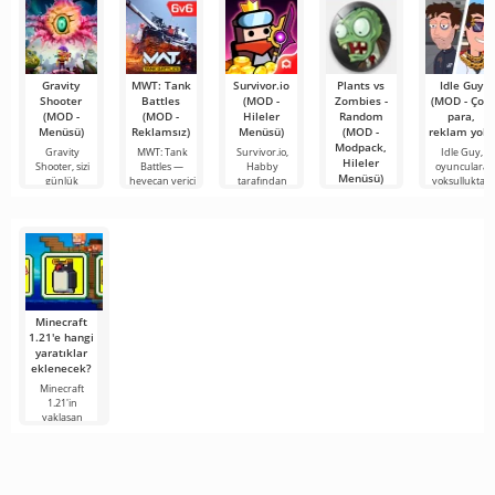
sağlayan
Gravity
MWT: Tank
Survivor.io
Plants vs
Idle Guy
Shooter
Battles
(MOD -
Zombies -
(MOD - Çok
(MOD -
(MOD -
Hileler
Random
para,
Menüsü)
Reklamsız)
Menüsü)
(MOD -
reklam yok)
Modpack,
Gravity
MWT: Tank
Survivor.io,
Idle Guy,
Hileler
Shooter, sizi
Battles —
Habby
oyunculara
Menüsü)
günlük
heyecan verici
tarafından
yoksulluktan
yaşamın bir
bir oyun olup,
geliştirilen
zenginliğe
Plants vs
parçası
Zombies -
Random, klasik
versiyonun
tüm
Minecraft
1.21'e hangi
yaratıklar
eklenecek?
Minecraft
1.21'in
yaklaşan
sürümü,
hayranların
ilgisini
korumaya
çalışan