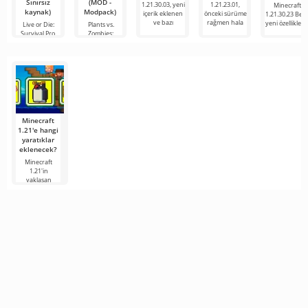
Sınırsız
(MOD -
1.21.30.03, yeni
1.21.23.01,
Minecraft
kaynak)
Modpack)
içerik eklenen
önceki sürüme
1.21.30.23 Beta
ve bazı
rağmen hala
yeni özellikleri
Live or Die:
Plants vs.
Survival Pro,
Zombies:
etrafında
Shooting,
birçok
alışılmış bir
oyun,
Minecraft
1.21'e hangi
yaratıklar
eklenecek?
Minecraft
1.21'in
yaklaşan
sürümü,
hayranların
ilgisini
korumaya
çalışan
geliştiricilerden
gelen