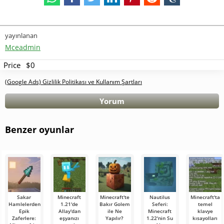
yayınlanan
Mceadmin
Price
$0
(Google Ads) Gizlilik Politikası ve Kullanım Şartları
Yorum
Benzer oyunlar
Sakar
Minecraft
Minecraft'te
Nautilus
Minecraft'ta
Hamlelerden
1.21'de
Bakır Golem
Seferi:
temel
Epik
Allay'dan
ile Ne
Minecraft
klavye
Zaferlere:
eşyanızı
Yapılır?
1.22'nin Su
kısayolları