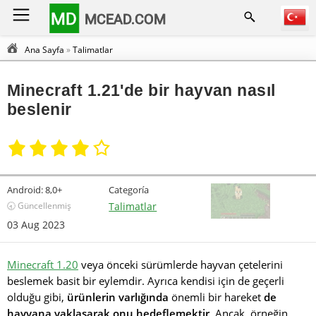
MD
MCEAD.COM
Ana Sayfa
»
Talimatlar
Minecraft 1.21'de bir hayvan nasıl
beslenir
Android:
8,0+
Categoría
🕣 Güncellenmiş
Talimatlar
03 Aug 2023
Minecraft 1.20
veya önceki sürümlerde hayvan çetelerini
beslemek basit bir eylemdir. Ayrıca kendisi için de geçerli
olduğu gibi,
ürünlerin varlığında
önemli bir hareket
de
hayvana yaklaşarak onu hedeflemektir
. Ancak, örneğin