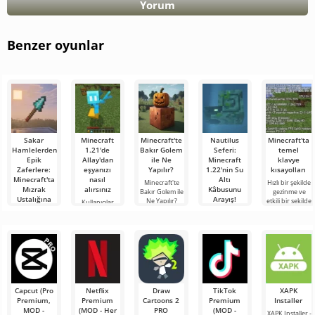
Yorum
Benzer oyunlar
Sakar
Minecraft
Minecraft'te
Nautilus
Minecraft'ta
Hamlelerden
1.21'de
Bakır Golem
Seferi:
temel
Epik
Allay'dan
ile Ne
Minecraft
klavye
Zaferlere:
eşyanızı
Yapılır?
1.22'nin Su
kısayolları
Minecraft'ta
nasıl
Altı
Minecraft'te
Hızlı bir şekilde
Mızrak
alırsınız
Kâbusunu
Bakır Golem ile
gezinme ve
Ustalığına
Arayış!
Ne Yapılır?
etkili bir şekilde
Kullanıcılar,
Giden Yolum
Minecraft
yönetme
Minecraft
Merhaba
dünyasında
yeteneği,
1.21'deki Allay
macera
Merhaba,
sürekli bir
oyunda çok
çetesinin eşya
arayanlar!
kübik
şeyler oluyor:
önemli bir
toplamaya
Dürüst olmak
dünyanın
yeni
kalitedir.
yardımcı
gerekirse, bu
deneycileri!
olduğunu ve
satırları
Bugün hayali
onunla
yazarken hâlâ
beyaz
heyecandan
önlüğümü
titriyorum.
giydim (dürüst
Capcut (Pro
Netflix
Draw
TikTok
XAPK
olmak
Premium,
Premium
Cartoons 2
Premium
Installer
gerekirse,
MOD -
(MOD - Her
PRO
(MOD -
XAPK Installer -