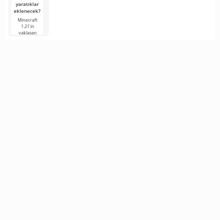
yaratıklar
eklenecek?
Minecraft
1.21'in
yaklaşan
sürümü,
hayranların
ilgisini
korumaya
çalışan
geliştiricilerden
gelen