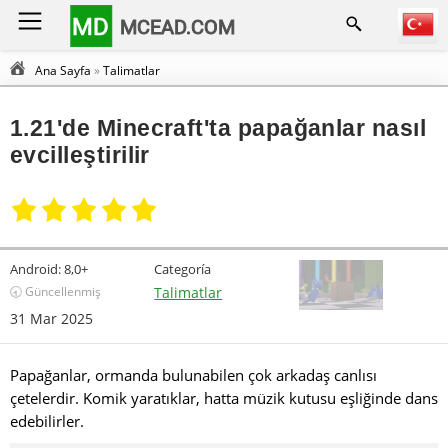
MD
MCEAD.COM
Ana Sayfa
»
Talimatlar
1.21'de Minecraft'ta papağanlar nasıl
evcilleştirilir
Android:
8,0+
Categoría
🕣 Güncellenmiş
Talimatlar
31 Mar 2025
Papağanlar, ormanda bulunabilen çok arkadaş canlısı
çetelerdir. Komik yaratıklar, hatta müzik kutusu eşliğinde dans
edebilirler.