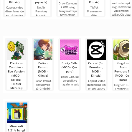
Kilitsiz)
şey açık)
Kilitsiz)
android'e.xapk
Draw Cartoons
uygulamalarını
2 PRO - çizgi
Capcut, video
Netflix
TikTok
yüklemenizi
film yaratmayı
düzenleme için
Premium,
Premium —
sağlar. Oldukça
hayal ettiniz,
en çok tavsiye
Android
diğer
basit ve
ancak her şey
edilen
cihazlarda film,
kullanıcılarla
anlaşılır bir
çok zor ve
araçlardan biri
dizi ve TV
çevrimiçi
hatta imkansız
olarak öne
şovlarını
buluşmanızı
çıkıyor ve hem
izlemek için en
veya özel bir
mobil
popüler
şeyler
hizmetlerden
bulmanızı
sağlayan
Plants vs
Potion
Booty Calls
Capcut (Pro
Kingdom
Zombies -
Permit
(MOD - Çok
Premium,
Rush
Eco Version
(MOD -
para)
MOD -
Frontiers TD
(MOD -
Kilitsiz)
Kilitsiz)
(MOD - Çok
Booty Calls, sizi
Kilitsiz,
para)
gerçeklik ve
Potion Permit,
Capcut, video
Hileler
hayallerin eşsiz
simülasyon
düzenleme için
Kingdom Rus
Menüsü)
türünde bir
en çok tavsiye
Frontiers TD,
oyundur ve
farklı araçlar v
Plants vs
Zombies - Eco
Version, klasik
bir
Minecraft
1.21'e hangi