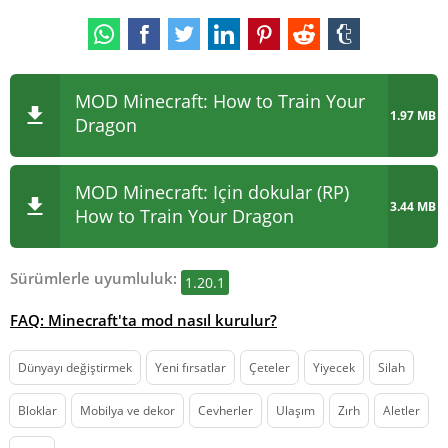
MOD Minecraft: How to Train Your
1.97 MB
Dragon
MOD Minecraft: Için dokular (RP)
3.44 MB
How to Train Your Dragon
Sürümlerle uyumluluk:
1.20.1
FAQ: Minecraft'ta mod nasıl kurulur?
Dünyayı değiştirmek
Yeni fırsatlar
Çeteler
Yiyecek
Silah
Bloklar
Mobilya ve dekor
Cevherler
Ulaşım
Zırh
Aletler