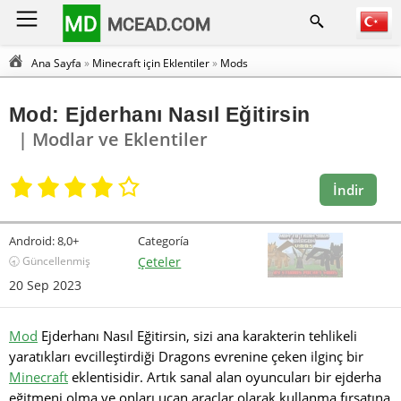
MD
MCEAD.COM
Ana Sayfa
»
Minecraft için Eklentiler
»
Mods
Mod: Ejderhanı Nasıl Eğitirsin
| Modlar ve Eklentiler
İndir
Android:
8,0+
Categoría
🕣 Güncellenmiş
Çeteler
20 Sep 2023
Mod
Ejderhanı Nasıl Eğitirsin, sizi ana karakterin tehlikeli
yaratıkları evcilleştirdiği Dragons evrenine çeken ilginç bir
Minecraft
eklentisidir. Artık sanal alan oyuncuları bir ejderha
eğitmeni olma ve onları uçan araçlar olarak kullanma fırsatına