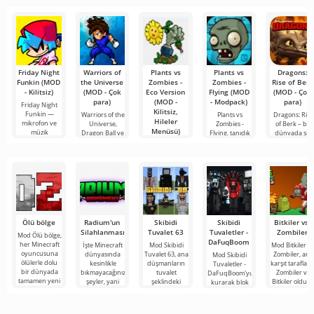
mobil
popüler
şeyler
hizmetlerden
bulmanızı
sağlayan
Friday Night
Warriors of
Plants vs
Plants vs
Dragons:
Funkin (MOD
the Universe
Zombies -
Zombies -
Rise of Berk
- Kilitsiz)
(MOD - Çok
Eco Version
Flying (MOD
(MOD - Çok
para)
(MOD -
- Modpack)
para)
Friday Night
Kilitsiz,
Funkin —
Warriors of the
Plants vs
Dragons: Rise
Hileler
mikrofon ve
Universe,
Zombies -
of Berk – bu
Menüsü)
müzik
Dragon Ball ve
Flying, tanıdık
dünyada sizi
Saint
bir tür olan
Plants vs
Zombies - Eco
Version, klasik
bir
Ölü bölge
Radium'un
Skibidi
Skibidi
Bitkiler vs.
Silahlanması
Tuvalet 63
Tuvaletler -
Zombiler
Mod Ölü bölge,
DaFuqBoom
her Minecraft
İşte Minecraft
Mod Skibidi
Mod Bitkiler vs
oyuncusuna
dünyasında
Tuvalet 63, ana
Zombiler, ana
Mod Skibidi
ölülerle dolu
kesinlikle
düşmanların
karşıt tarafları
Tuvaletler -
bir dünyada
bıkmayacağınız
tuvalet
Zombiler ve
DaFuqBoom'yu
tamamen yeni
şeyler, yani
şeklindeki
Bitkiler olduğ
kurarak blok
bir hayatta
bunlar kıyamet
garip
popüler oyun
evrenine
kalma
sonrası
karakterler
adanmış
tuvaletten
temasına
olduğu
çıkan kafalar