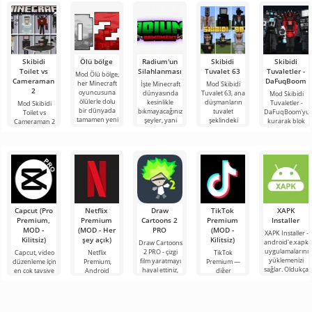
Skibidi
Ölü bölge
Radium'un
Skibidi
Skibidi
Toilet vs
Silahlanması
Tuvalet 63
Tuvaletler -
Mod Ölü bölge,
Cameraman
DaFuqBoom
her Minecraft
İşte Minecraft
Mod Skibidi
2
oyuncusuna
dünyasında
Tuvalet 63, ana
Mod Skibidi
ölülerle dolu
kesinlikle
düşmanların
Tuvaletler -
Mod Skibidi
bir dünyada
bıkmayacağınız
tuvalet
DaFuqBoom'yu
Toilet vs
tamamen yeni
şeyler, yani
şeklindeki
kurarak blok
Cameraman 2
bir hayatta
bunlar kıyamet
garip
evrenine
for Minecraft,
kalma
sonrası
karakterler
tuvaletten
katılımcılarını
temasına
olduğu
çıkan kafalar
Skibidi Toilet
Minecraft için
olan karikatür
karakterlerinin
Capcut (Pro
Netflix
Draw
TikTok
XAPK
Premium,
Premium
Cartoons 2
Premium
Installer
MOD -
(MOD - Her
PRO
(MOD -
XAPK Installer -
Kilitsiz)
şey açık)
Kilitsiz)
android'e.xapk
Draw Cartoons
uygulamalarını
2 PRO - çizgi
Capcut, video
Netflix
TikTok
yüklemenizi
film yaratmayı
düzenleme için
Premium,
Premium —
sağlar. Oldukça
hayal ettiniz,
en çok tavsiye
Android
diğer
basit ve
ancak her şey
edilen
cihazlarda film,
kullanıcılarla
anlaşılır bir
çok zor ve
araçlardan biri
dizi ve TV
çevrimiçi
hatta imkansız
olarak öne
şovlarını
buluşmanızı
çıkıyor ve hem
izlemek için en
veya özel bir