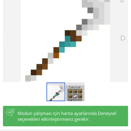
Modun çalışması için harita ayarlarında Deneysel
seçenekleri etkinleştirmeniz gerekir.