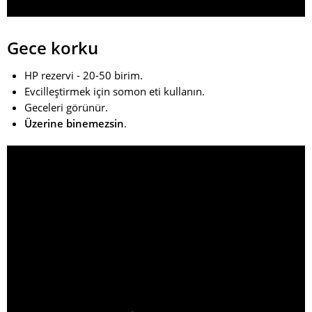
Gece korku
HP rezervi - 20-50 birim.
Evcilleştirmek için somon eti kullanın.
Geceleri görünür.
Üzerine binemezsin
.