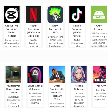
Sanders'ın
haritayı en
eğlencelerin
özenli ve
Minecraft için
heyecan verici
tam bir
amaca yönelik
oldukça ilginç
Minecraft
bir haritadır ve
Capcut (Pro
Netflix
Draw
TikTok
XAPK
Premium,
Premium
Cartoons 2
Premium
Installer
MOD -
(MOD - Her
PRO
(MOD -
XAPK Installer -
Kilitsiz)
şey açık)
Kilitsiz)
android'e.xapk
Draw Cartoons
uygulamalarını
2 PRO - çizgi
Capcut, video
Netflix
TikTok
yüklemenizi
film yaratmayı
düzenleme için
Premium,
Premium —
sağlar. Oldukça
hayal ettiniz,
en çok tavsiye
Android
diğer
basit ve
ancak her şey
edilen
cihazlarda film,
kullanıcılarla
anlaşılır bir
çok zor ve
araçlardan biri
dizi ve TV
çevrimiçi
hatta imkansız
olarak öne
şovlarını
buluşmanızı
çıkıyor ve hem
izlemek için en
veya özel bir
mobil
popüler
şeyler
hizmetlerden
bulmanızı
sağlayan
Multiplayer
Squid Game:
Office
Arcane
Free City
Repo Horror
Unleashed
Empire: Idle
Defense
Free City,
Game
Game (MOD
oyuncuların
Squid Game:
Arcane
- Reklam
sanal dünyayı
Unleashed,
Defense, sizi
Multiplayer
Yok)
keşfetme ve
ünlü diziye
büyü ve
Repo Horror
ilhamını
savaşların
Game,
Office Empire:
dünyasına
kooperatif
Idle Game, sizi