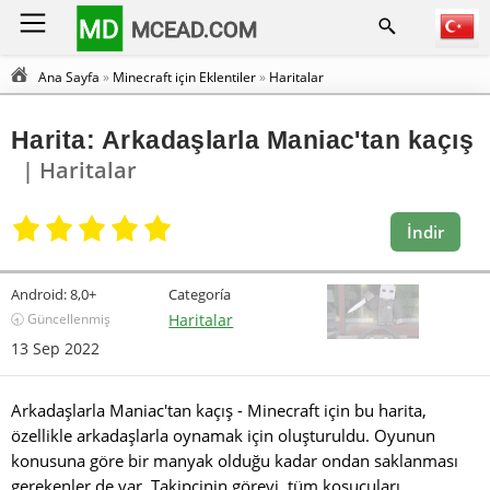
MD
MCEAD.COM
Ana Sayfa
»
Minecraft için Eklentiler
»
Haritalar
Harita: Arkadaşlarla Maniac'tan kaçış
| Haritalar
İndir
Android:
8,0+
Categoría
🕣 Güncellenmiş
Haritalar
13 Sep 2022
Arkadaşlarla Maniac'tan kaçış - Minecraft için bu harita,
özellikle arkadaşlarla oynamak için oluşturuldu. Oyunun
konusuna göre bir manyak olduğu kadar ondan saklanması
gerekenler de var. Takipçinin görevi, tüm koşucuları