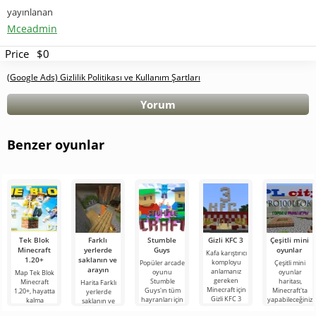
yayınlanan
Mceadmin
Price
$0
(Google Ads) Gizlilik Politikası ve Kullanım Şartları
Yorum
Benzer oyunlar
Tek Blok
Farklı
Stumble
Gizli KFC 3
Çeşitli mini
Minecraft
yerlerde
Guys
oyunlar
Kafa karıştırıcı
1.20+
saklanın ve
komployu
Popüler arcade
Çeşitli mini
arayın
anlamanız
oyunu
oyunlar
Map Tek Blok
gereken
Stumble
haritası,
Minecraft
Harita Farklı
Minecraft için
Guys'ın tüm
Minecraft'ta
1.20+, hayatta
yerlerde
Gizli KFC 3
hayranları için
yapabileceğiniz
kalma
saklanın ve
haritası: Albay
aynı isimli
ilginç
türünden en
arayın,