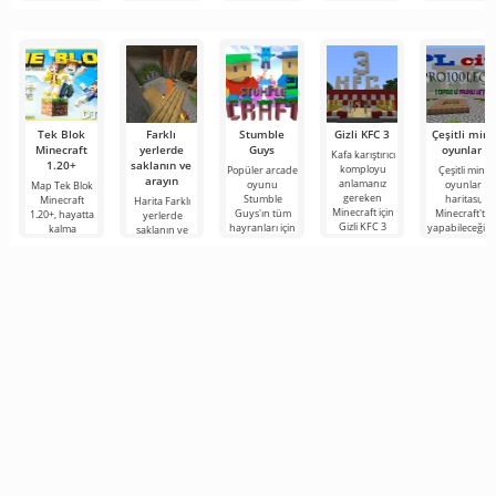
korku
ofis
Tek Blok
Farklı
Stumble
Gizli KFC 3
Çeşitli mini
Minecraft
yerlerde
Guys
oyunlar
Kafa karıştırıcı
1.20+
saklanın ve
komployu
Popüler arcade
Çeşitli mini
arayın
anlamanız
oyunu
oyunlar
Map Tek Blok
gereken
Stumble
haritası,
Minecraft
Harita Farklı
Minecraft için
Guys'ın tüm
Minecraft'ta
1.20+, hayatta
yerlerde
Gizli KFC 3
hayranları için
yapabileceğini
kalma
saklanın ve
haritası: Albay
aynı isimli
ilginç
türünden en
arayın,
Sanders'ın
haritayı en
eğlencelerin
özenli ve
Minecraft için
heyecan verici
tam bir
amaca yönelik
oldukça ilginç
Minecraft
bir haritadır ve