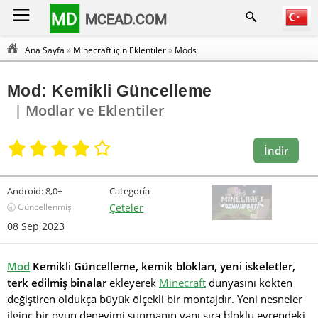
MD
MCEAD.COM
Ana Sayfa
»
Minecraft için Eklentiler
»
Mods
Mod: Kemikli Güncelleme
| Modlar ve Eklentiler
İndir
Android:
8,0+
Categoría
🕣 Güncellenmiş
Çeteler
08 Sep 2023
Mod
Kemikli Güncelleme,
kemik blokları, yeni iskeletler,
terk edilmiş binalar
ekleyerek
Minecraft
dünyasını kökten
değiştiren oldukça büyük ölçekli bir montajdır. Yeni nesneler
ilginç bir oyun deneyimi sunmanın yanı sıra bloklu evrendeki