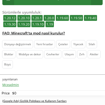
Sürümlerle uyumluluk:
1.20.12
1.20.10
1.20.1
1.20.0
1.19.60
1.19.50
1.19.40
1.19.30
1.19.20
1.19.10
1.19
FAQ: Minecraft'ta mod nasıl kurulur?
Dünyayı değiştirmek
Yeni fırsatlar
Çeteler
Yiyecek
Silah
Bloklar
Mobilya ve dekor
Cevherler
Ulaşım
Zırh
Aletler
Büyü
yayınlanan
Mceadmin
Price
$0
(Google Ads) Gizlilik Politikası ve Kullanım Şartları