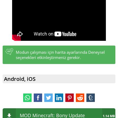
Modun çalışması için harita ayarlarında Deneysel
seçenekleri etkinleştirmeniz gerekir.
Android, iOS
MOD Minecraft: Bony Update
1.14 MB