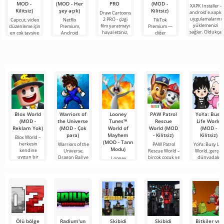
MOD -
(MOD - Her
PRO
(MOD -
XAPK Installer -
Kilitsiz)
şey açık)
Kilitsiz)
android'e.xapk
Draw Cartoons
uygulamalarını
2 PRO - çizgi
Capcut, video
Netflix
TikTok
yüklemenizi
film yaratmayı
düzenleme için
Premium,
Premium —
sağlar. Oldukça
hayal ettiniz,
en çok tavsiye
Android
diğer
basit ve
ancak her şey
edilen
cihazlarda film,
kullanıcılarla
anlaşılır bir
çok zor ve
araçlardan biri
dizi ve TV
çevrimiçi
hatta imkansız
olarak öne
şovlarını
buluşmanızı
çıkıyor ve hem
izlemek için en
veya özel bir
mobil
popüler
şeyler
hizmetlerden
bulmanızı
sağlayan
Blox World
Warriors of
Looney
PAW Patrol
YoYa: Busy
(MOD -
the Universe
Tunes™
Rescue
Life World
Reklam Yok)
(MOD - Çok
World of
World (MOD
(MOD -
para)
Mayhem
- Kilitsiz)
Kilitsiz)
Blox World –
(MOD - Tanrı
herkesin
Warriors of the
PAW Patrol
YoYa: Busy Lif
Modu)
kendine
Universe,
Rescue World –
World, gerçek
uygun bir
Dragon Ball ve
birçok çocuk ve
dünyadaki
Looney
şeyler
Saint
fantastik
Tunes™ World
of Mayhem,
oyuncuları
sevilen
Ölü bölge
Radium'un
Skibidi
Skibidi
Bitkiler vs.