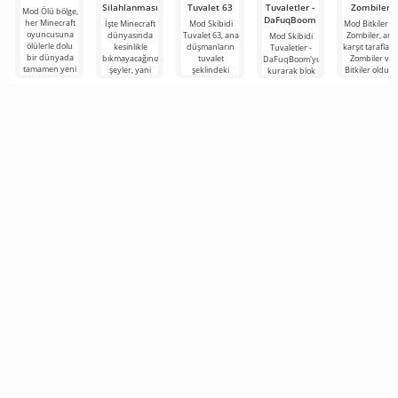
Silahlanması
Tuvalet 63
Tuvaletler -
Zombiler
Mod Ölü bölge,
DaFuqBoom
her Minecraft
İşte Minecraft
Mod Skibidi
Mod Bitkiler vs
oyuncusuna
dünyasında
Tuvalet 63, ana
Zombiler, ana
Mod Skibidi
ölülerle dolu
kesinlikle
düşmanların
karşıt tarafları
Tuvaletler -
bir dünyada
bıkmayacağınız
tuvalet
Zombiler ve
DaFuqBoom'yu
tamamen yeni
şeyler, yani
şeklindeki
Bitkiler olduğ
kurarak blok
bir hayatta
bunlar kıyamet
garip
popüler oyun
evrenine
kalma
sonrası
karakterler
adanmış
tuvaletten
temasına
olduğu
çıkan kafalar
Minecraft için
olan karikatür