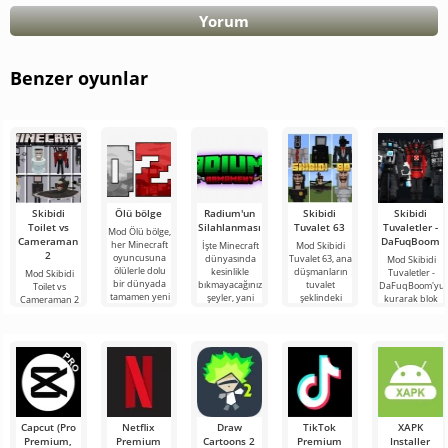
Yorum
Benzer oyunlar
Skibidi
Ölü bölge
Radium'un
Skibidi
Skibidi
Toilet vs
Silahlanması
Tuvalet 63
Tuvaletler -
Mod Ölü bölge,
Cameraman
DaFuqBoom
her Minecraft
İşte Minecraft
Mod Skibidi
2
oyuncusuna
dünyasında
Tuvalet 63, ana
Mod Skibidi
ölülerle dolu
kesinlikle
düşmanların
Tuvaletler -
Mod Skibidi
bir dünyada
bıkmayacağınız
tuvalet
DaFuqBoom'yu
Toilet vs
tamamen yeni
şeyler, yani
şeklindeki
kurarak blok
Cameraman 2
bir hayatta
bunlar kıyamet
garip
evrenine
for Minecraft,
kalma
sonrası
karakterler
tuvaletten
katılımcılarını
temasına
olduğu
çıkan kafalar
Skibidi Toilet
Minecraft için
olan karikatür
karakterlerinin
Capcut (Pro
Netflix
Draw
TikTok
XAPK
Premium,
Premium
Cartoons 2
Premium
Installer