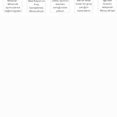
eski bir evde
öğe olan
Mezarlar -
Delice, oyunun
Mod Raiyon'un
bulan bir grup
Graves'i
Minecraft
standart
Araç
çocuğun
ekleyerek
oyuncularına
zorluğundan
Genişletmesi,
maceralarını
Minecraft'taki
değerli eşyaları
yoksun
Minecraft için
anlatan,
maceralarınızı
kişisel bir
Minecraft
çok sayıda
Minecraft
kolaylaştıracak
mezarda
hayranları için
çalışma aracını,
güvenli bir
harika bir
zırhı ve silahı
şekilde