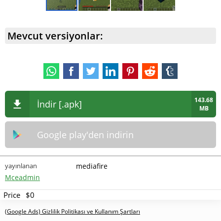
Mevcut versiyonlar:
143.68
İndir [.apk]
MB
Google play'den indirin
yayınlanan
mediafire
Mceadmin
Price
$0
(Google Ads) Gizlilik Politikası ve Kullanım Şartları