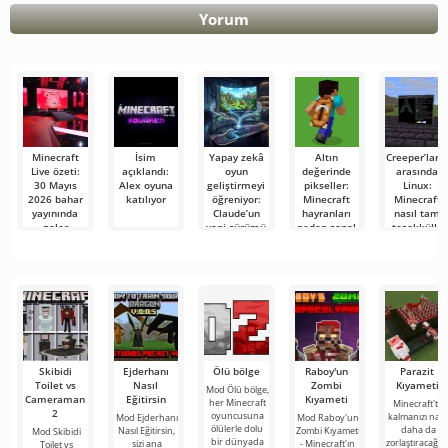
Yorum
Minecraft
İsim
Yapay zekâ
Altın
Creeper’ları
Live özeti:
açıklandı:
oyun
değerinde
arasında
30 Mayıs
Alex oyuna
geliştirmeyi
pikseller:
Linux:
2026 bahar
katılıyor
öğreniyor:
Minecraft
Minecraft
yayınında
Claude’un
hayranları
nasıl tam
neler
yeni sürümü
neden sanal
teşekküllü
gösterildi
Minecraft
bir pelerin
bir
benzeri bir
için 1000
masaüstüne
oyunu ilk
dolar
dönüşüyor
denemede
ödüyor?
üretti
Skibidi
Ejderhanı
Ölü bölge
Raboy'un
Parazit
Toilet vs
Nasıl
Zombi
Kıyameti
Mod Ölü bölge,
Cameraman
Eğitirsin
Kıyameti
her Minecraft
Minecraft'ta
2
oyuncusuna
kalmanızı nası
Mod Ejderhanı
Mod Raboy'un
ölülerle dolu
daha da
Nasıl Eğitirsin,
Zombi Kıyameti
Mod Skibidi
bir dünyada
zorlaştıracağını
sizi ana
- Minecraft'ın
Toilet vs