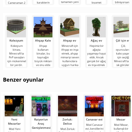
tamamen yeni
bilmiyorsanız,
karakterin
kıyamet
Cameraman 2
bir hayatta
Mod Parazit
tehlikeli
sonrası
for Minecraft,
kalma
Kıyameti'yu
yaratıkları
dünyasının
katılımcılarını
evcilleştirdiği
atmosferinde,
Skibidi Toilet
Dragon
ürkütücü ve
karakterlerinin
Kolezyum
Ahşap Kale
Ahşap ev
Ağaç ev
Çöl için ev
Kolezyum
Ahşap
Minecraft için
Hepimiz bir
Çöl,
binası,
kullanan
Ahşap ev inşa
ağaçta
oyuncuların
Minecraft'ta
binalar, bu
etmek, ahşap
yaşamayı hayal
kalıcı yaşam
PvP savaşları
kaynağın
mimariyi seven
ettik. Ancak
için seçtiği
için mükemmel
büyük miktarı
kullanıcılara
gerçek bir ağaç
Minecraft'ta e
bir yerdir.
ve onu elde
uygun harika
ev inşa etmek
sık görülen
Kolezyum,
etmenin
bir projedir.
için çok çaba
biyom değildir
yuvarlak bir
kolaylığı
sarf
Ancak seçim
nedeniyle
Benzer oyunlar
Yeni
Raiyon'un
Zorluk:
Canavar evi
Mezar
Mezarlar
Araç
Delice
Mod Canavar
Mod Mezar,
Genişletmesi
evi, kendilerini
kullanışlı bir
Mod Yeni
Mod Zorluk: