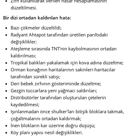
Zırh kullanılarak verilen hasar hesaplamasının
düzeltilmesi.
Bir dizi ortadan kaldırılan hata:
Bazı çökmeler düzeltildi;
Radyant Ahtapot tarafından üretilen parıltıdaki
değişiklikler;
Ateşleme sırasında TNT'nin kaybolmasının ortadan
kaldırılması;
Tropikal balıkları yakalamak için kova adına düzeltme;
Orman konağının haritalarının sakinleri-haritacılar
tarafından sürekli satışı;
Deri bebek zırhının gösteriminde düzeltme;
Gezgin tüccarlara yeni yağmacı saldırıları;
Distribütörler tarafından oluşturulan çetelerin
kaydedilmesi;
Işınlanmadan önce shulker'ları bitişik bloklara takmak,
çoğaltmalarını ortadan kaldırmak;
İnen blokların kar üzerine doğru düşüşü;
Köy planı yapısı nesil değişiklikleri.