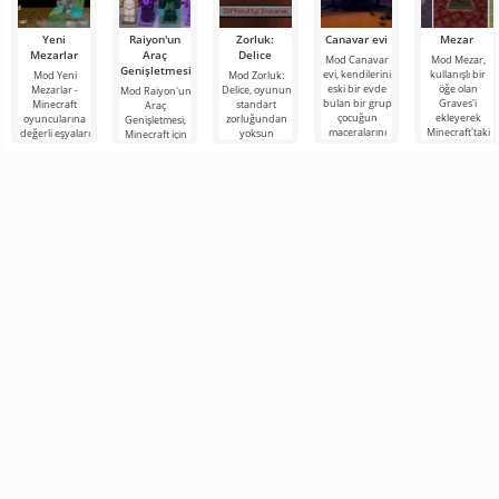
Yeni
Raiyon'un
Zorluk:
Canavar evi
Mezar
Mezarlar
Araç
Delice
Mod Canavar
Mod Mezar,
Genişletmesi
evi, kendilerini
kullanışlı bir
Mod Yeni
Mod Zorluk:
eski bir evde
öğe olan
Mezarlar -
Delice, oyunun
Mod Raiyon'un
bulan bir grup
Graves'i
Minecraft
standart
Araç
çocuğun
ekleyerek
oyuncularına
zorluğundan
Genişletmesi,
maceralarını
Minecraft'taki
değerli eşyaları
yoksun
Minecraft için
anlatan,
maceralarınızı
kişisel bir
Minecraft
çok sayıda
Minecraft
kolaylaştıracak
mezarda
hayranları için
çalışma aracını,
güvenli bir
harika bir
zırhı ve silahı
şekilde