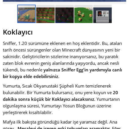
Koklayıcı
Sniffer, 1.20 sürümüne eklenen en hoş eklentidir. Bu, ataları
tarih öncesi sürüngenler olan Minecraft dünyasının yeni bir
sakinidir. Geliştiricilerin sözlerine inanıyorsanız, bu yaratık
zaten blok evrenin geniş alanlarında yaşıyordu, ancak nesli
tükendi, bu nedenle
yalnızca Sniffer Egg'in yardımıyla canlı
bir kopya elde edebilirsiniz
.
Yumurta, Sıcak Okyanustaki Şüpheli Kum temizlenerek
bulunabilir. Bir Yumurta bulursanız, onu yere koyun ve
20
dakika sonra küçük bir Koklayıcı alacaksınız
. Yumurtanın
olgunlaşma süresi, Yumurtayı Yosun Bloğunun üzerine
yerleştirerek kısaltılabilir.
Mafya ilk bakışta göründüğü kadar işe yaramaz değil. Ana
görev
, Meşaleyi de içeren eski tohumları aramaktır
. Eğer