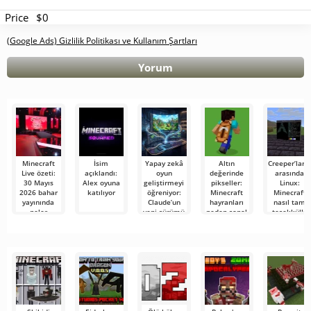
Price
$0
(Google Ads) Gizlilik Politikası ve Kullanım Şartları
Yorum
Minecraft
İsim
Yapay zekâ
Altın
Creeper’ları
Live özeti:
açıklandı:
oyun
değerinde
arasında
30 Mayıs
Alex oyuna
geliştirmeyi
pikseller:
Linux:
2026 bahar
katılıyor
öğreniyor:
Minecraft
Minecraft
yayınında
Claude’un
hayranları
nasıl tam
neler
yeni sürümü
neden sanal
teşekküllü
gösterildi
Minecraft
bir pelerin
bir
benzeri bir
için 1000
masaüstüne
oyunu ilk
dolar
dönüşüyor
denemede
ödüyor?
üretti