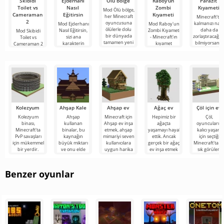
Skibidi
Ejderhanı
Ölü bölge
Raboy'un
Parazit
Toilet vs
Nasıl
Zombi
Kıyameti
Mod Ölü bölge,
Cameraman
Eğitirsin
Kıyameti
her Minecraft
Minecraft'ta
2
oyuncusuna
kalmanızı nası
Mod Ejderhanı
Mod Raboy'un
ölülerle dolu
daha da
Nasıl Eğitirsin,
Zombi Kıyameti
Mod Skibidi
bir dünyada
zorlaştıracağını
sizi ana
- Minecraft'ın
Toilet vs
tamamen yeni
bilmiyorsanız,
karakterin
kıyamet
Cameraman 2
bir hayatta
Mod Parazit
tehlikeli
sonrası
for Minecraft,
kalma
Kıyameti'yu
yaratıkları
dünyasının
katılımcılarını
evcilleştirdiği
atmosferinde,
Skibidi Toilet
Dragon
ürkütücü ve
karakterlerinin
Kolezyum
Ahşap Kale
Ahşap ev
Ağaç ev
Çöl için ev
Kolezyum
Ahşap
Minecraft için
Hepimiz bir
Çöl,
binası,
kullanan
Ahşap ev inşa
ağaçta
oyuncuların
Minecraft'ta
binalar, bu
etmek, ahşap
yaşamayı hayal
kalıcı yaşam
PvP savaşları
kaynağın
mimariyi seven
ettik. Ancak
için seçtiği
için mükemmel
büyük miktarı
kullanıcılara
gerçek bir ağaç
Minecraft'ta e
bir yerdir.
ve onu elde
uygun harika
ev inşa etmek
sık görülen
Kolezyum,
etmenin
bir projedir.
için çok çaba
biyom değildir
yuvarlak bir
kolaylığı
sarf
Ancak seçim
nedeniyle
Benzer oyunlar