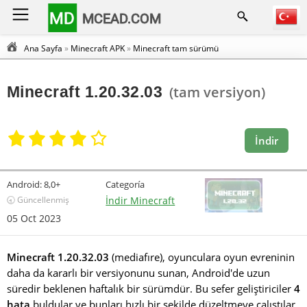
MD
MCEAD.COM
Ana Sayfa
»
Minecraft APK
»
Minecraft tam sürümü
Minecraft 1.20.32.03
(tam versiyon)
İndir
Android:
8,0+
Categoría
🕣 Güncellenmiş
İndir Minecraft
05 Oct 2023
Minecraft 1.20.32.03
(mediafıre), oyunculara oyun evreninin
daha da kararlı bir versiyonunu sunan, Android'de uzun
süredir beklenen haftalık bir sürümdür. Bu sefer geliştiriciler
4
hata
buldular ve bunları hızlı bir şekilde düzeltmeye çalıştılar.