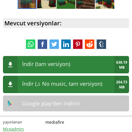
Mevcut versiyonlar:
638.19
İndir (tam versiyon)
MB
204.73
İndir (♫ No music, tam versiyon)
MB
Google play'den indirin
yayınlanan
mediafire
Mceadmin