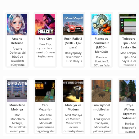
olarak öne
şovlarını
buluşmanızı
çıkıyor ve hem
izlemek için en
veya özel bir
mobil
popüler
şeyler
hizmetlerden
bulmanızı
sağlayan
Arcane
Free City
Rush Rally 3
Plants vs
Teleport -
Defense
(MOD - Çok
Zombies 2
Tpa - Ana
Free City,
para)
(MOD -
Sayfa - Geri
oyuncuların
Arcane
Menüsü)
sanal dünyayı
Defense, sizi
Ralli yapmayı
Mod Teleport 
keşfetme ve
büyü ve
sever misin?
Tpa - Ana
Plants vs
savaşların
Rush Rally 3
Sayfa - Geri,
Zombies 2,
dünyasına
zamanına
30'dan fazla
ödül kazanan
MonoDeco
Yeni
Mobilya ve
Fonksiyonel
Proje
Mobilya
Mezarlar
Modern
mobilyalar
Walker:
Kıyamet
Mod
Mod Yeni
Mod Mobilya
Mod
Sahneleri
MonoDeco
Mezarlar -
ve Modern,
Fonksiyonel
Mobilya,
Minecraft
Minecraft'ta
mobilyalar,
Herkes
Minecraft'taki
oyuncularına
evinizi
Minecraft'a
Minecraft'ın
evinizi yeni
değerli eşyaları
düzenleyebileceğiniz
yalnızca güzel
kıyamet
aksesuarlar,
kişisel bir
konforlu,
bir görünüme
sonrası