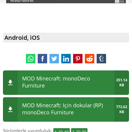
Android, iOS
MOD Minecraft: monoDeco
351.14
Furniture
KB
MOD Minecraft: Için dokular (RP)
772.62
monoDeco Furniture
KB
Sürümlerle uyumluluk:
1.20.40
1.20.30