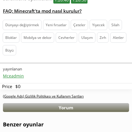
FAQ: Minecraft'ta mod nasıl kurulur?
Dünyayı değiştirmek
Yeni fırsatlar
Çeteler
Yiyecek
Silah
Bloklar
Mobilya ve dekor
Cevherler
Ulaşım
Zırh
Aletler
Büyü
yayınlanan
Mceadmin
Price
$0
(Google Ads) Gizlilik Politikası ve Kullanım Şartları
Yorum
Benzer oyunlar