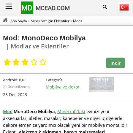
MD
MCEAD.COM
Ana Sayfa
»
Minecraft için Eklentiler
»
Mods
Mod: MonoDeco Mobilya
| Modlar ve Eklentiler
İndir
Android:
8,0+
Categoría
🕣 Güncellenmiş
Mobilya ve dekor
25 Dec 2023
Mod
MonoDeco Mobilya
,
Minecraft'taki
evinizi yeni
aksesuarlar, aletler, masalar, kanepeler ve diğer iç öğelerle
dekore etmenize yardımcı olacak yeni bir mobilya montajıdır.
Eklenti
, elektronik ekipman, banyo malzemeleri,