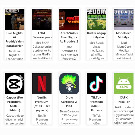
Five Nights
FNAF
ArathNido's
Rustik ahşap
MonoDeco
At
Dekorasyonları
Five Nights
mobilyalar
Mobilya
Freddy's'den
At Freddy's 2
Mod FNAF
Mod Rustik
Mod
karakterler
Dekorasyonları,
ahşap
MonoDeco
Mod
popüler korku
mobilyalar,
Mobilya,
ArathNido's
Mod Five
oyunu FNAF'ın
güzelliği,
Minecraft'taki
Five Nights At
Nights At
ana özelliklerini
pratikliği ve
evinizi yeni
Freddy's 2,
Freddy's'den
oyun evrenine
işlevselliği
aksesuarlar,
Minecraft
karakterler,
tanıtan bir
takdir eden
aletler,
evrenine ünlü
Minecraft
Minecraft
masalar,
animatronikler
evrenindeki
oyuncuları
kanepeler ve
ve mobilya
herkesin favori
diğer
Capcut (Pro
Netflix
Draw
TikTok
XAPK
Premium,
Premium
Cartoons 2
Premium
Installer
MOD -
(MOD - Her
PRO
(MOD -
XAPK Installer -
Kilitsiz)
şey açık)
Kilitsiz)
android'e.xapk
Draw Cartoons
uygulamalarını
2 PRO - çizgi
Capcut, video
Netflix
TikTok
yüklemenizi
film yaratmayı
düzenleme için
Premium,
Premium —
sağlar. Oldukça
hayal ettiniz,
en çok tavsiye
Android
diğer
basit ve
ancak her şey
edilen
cihazlarda film,
kullanıcılarla
anlaşılır bir
çok zor ve
araçlardan biri
dizi ve TV
çevrimiçi
hatta imkansız