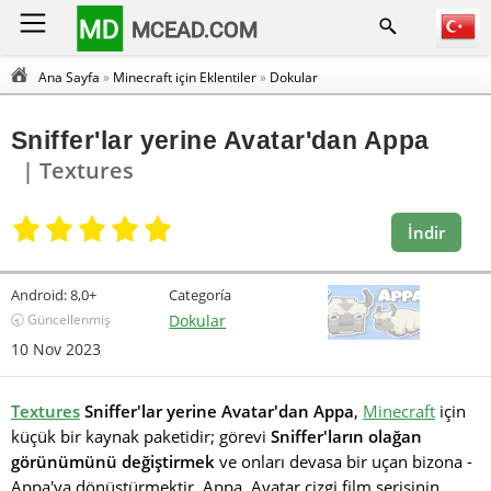
MD
MCEAD.COM
Ana Sayfa
»
Minecraft için Eklentiler
»
Dokular
Sniffer'lar yerine Avatar'dan Appa
| Textures
İndir
Android:
8,0+
Categoría
🕣 Güncellenmiş
Dokular
10 Nov 2023
Textures
Sniffer'lar yerine Avatar'dan Appa
,
Minecraft
için
küçük bir kaynak paketidir; görevi
Sniffer'ların olağan
görünümünü değiştirmek
ve onları devasa bir uçan bizona -
Appa'ya dönüştürmektir. Appa, Avatar çizgi film serisinin