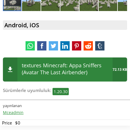
Android, iOS
textures Minecraft: Appa Sniffers
72.13 KB
(Avatar The Last Airbender)
Sürümlerle uyumluluk:
1.20.30
yayınlanan
Mceadmin
Price
$0