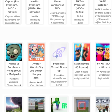
Capcut (Pro
Netflix
Draw
TikTok
XAPK
Premium,
Premium
Cartoons 2
Premium
Installer
MOD -
(MOD - Her
PRO
(MOD -
XAPK Installer -
Kilitsiz)
şey açık)
Kilitsiz)
android'e.xapk
Draw Cartoons
uygulamalarını
2 PRO - çizgi
Capcut, video
Netflix
TikTok
yüklemenizi
film yaratmayı
düzenleme için
Premium,
Premium —
sağlar. Oldukça
hayal ettiniz,
en çok tavsiye
Android
diğer
basit ve
ancak her şey
edilen
cihazlarda film,
kullanıcılarla
anlaşılır bir
çok zor ve
araçlardan biri
dizi ve TV
çevrimiçi
hatta imkansız
olarak öne
şovlarını
buluşmanızı
çıkıyor ve hem
izlemek için en
veya özel bir
mobil
popüler
şeyler
hizmetlerden
bulmanızı
sağlayan
Plants vs
Avatar
Everskies:
Clash Royale
PK XD (MOD
Zombies -
World: City
Virtual Dress
(Çok para)
- Kilitsiz)
Flying (MOD
Life (MOD -
up
Clash Royale -
PK XD'de kend
- Modpack)
Her şey
heyecan verici
avatarınızı
Everskies:
açık)
ve ilgi çekici bir
oluşturabilir v
Virtual Dress
Plants vs
up, kullanıcının
Zombies -
Avatar World:
kendi
Flying, tanıdık
City Life, her
bir tür olan
yaştan oyuncu