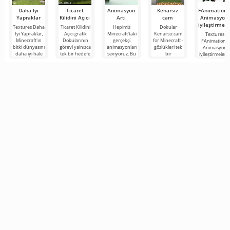
Daha İyi
Ticaret
Animasyon
Kenarsız
FAnimation 
Yapraklar
Kilidini Açıcı
Artı
cam
Animasyon
iyileştirmele
Textures Daha
Ticaret Kilidini
Hepimiz
Dokular
İyi Yapraklar,
Açıcı grafik
Minecraft'taki
Kenarsız cam
Textures
Minecraft'ın
Dokularının
gerçekçi
for Minecraft -
FAnimation -
bitki dünyasını
görevi yalnızca
animasyonları
gözlükleri tek
Animasyon
daha iyi hale
tek bir hedefe
seviyoruz. Bu
bir
iyileştirmeleri 
getirebilecek
indirgenmiştir -
özellik oyun
panoramada
Minecraft
ilginç bir
Minecraft
dünyasına
oluştururken
evrenindeki
derinlik katıyor
görünümü
kalışınızın
tanınmayacak