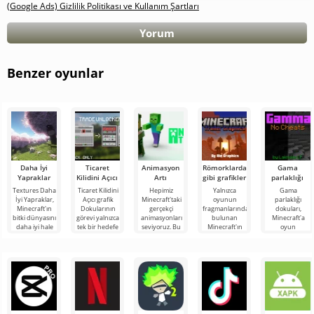
(Google Ads) Gizlilik Politikası ve Kullanım Şartları
Yorum
Benzer oyunlar
Daha İyi
Ticaret
Animasyon
Römorklardaki
Gama
Yapraklar
Kilidini Açıcı
Artı
gibi grafikler
parlaklığı
Textures Daha
Ticaret Kilidini
Hepimiz
Yalnızca
Gama
İyi Yapraklar,
Açıcı grafik
Minecraft'taki
oyunun
parlaklığı
Minecraft'ın
Dokularının
gerçekçi
fragmanlarında
dokuları,
bitki dünyasını
görevi yalnızca
animasyonları
bulunan
Minecraft'a
daha iyi hale
tek bir hedefe
seviyoruz. Bu
Minecraft'ın
oyun
getirebilecek
indirgenmiştir -
özellik oyun
grafiklerini
dünyasını
ilginç bir
Minecraft
dünyasına
beğendiyseniz,
daha aydınlık
derinlik katıyor
Römorklardaki
hale getirecek
gibi
inanılmaz