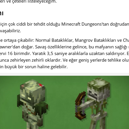
ri ve çeteleri listeleyeceğim.
mı
 için çok ciddi bir tehdit olduğu Minecraft Dungeons'tan doğrudan
aşabiliriz.
rde ortaya çıkabilir: Normal Bataklıklar, Mangrov Bataklıkları ve C
awner'dan doğar.
Savaş özelliklerine gelince, bu mafyanın sağlığı 
rvi 16 birimdir. Yaratık 3,5 saniye aralıklarla uzaktan saldırıyor.
E
ca zehirleyen zehirli oklardır
. Ve eğer geniş yerlerde tehlike ol
n büyük bir sorun haline gelebilir.