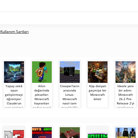
 Kullanım Şartları
Yapay zekâ
Altın
Creeper’ların
Küp dünyalı
İdeale yeni
oyun
değerinde
arasında
geçmişe bir
bir adım:
geliştirmeyi
pikseller:
Linux:
Minecraft
Minecraft
öğreniyor:
Minecraft
Minecraft
bileti
26.2 Pre-
Claude’un
hayranları
nasıl tam
Release 2’yi
yeni sürümü
neden sanal
teşekküllü
inceliyoruz
Minecraft
bir pelerin
bir
benzeri bir
için 1000
masaüstüne
oyunu ilk
dolar
dönüşüyor
denemede
ödüyor?
üretti