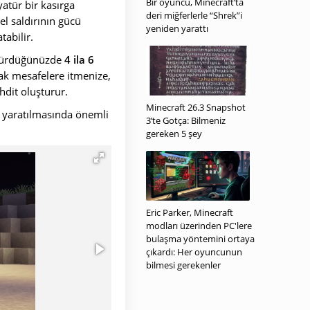
Bir oyuncu, Minecraft’ta
atür bir kasırga
deri miğferlerle “Shrek”i
sel saldırının gücü
yeniden yarattı
abilir.
öldürdüğünüzde
4 ila 6
zak mesafelere itmenize,
hdit oluşturur.
Minecraft 26.3 Snapshot
yaratılmasında önemli
3’te Gotça: Bilmeniz
gereken 5 şey
Eric Parker, Minecraft
modları üzerinden PC'lere
bulaşma yöntemini ortaya
çıkardı: Her oyuncunun
bilmesi gerekenler