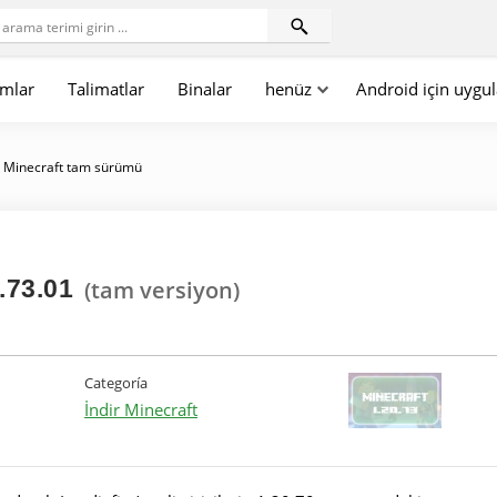
mlar
Talimatlar
Binalar
henüz
Android için uygu
»
Minecraft tam sürümü
.73.01
(tam versiyon)
Categoría
İndir Minecraft