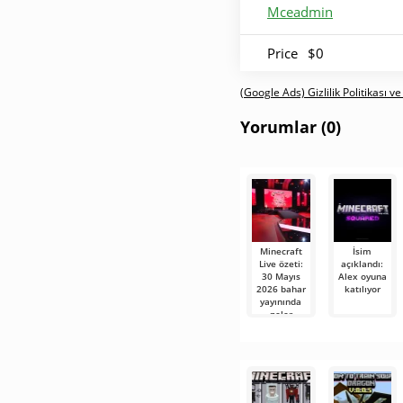
Mceadmin
Price
$0
(Google Ads) Gizlilik Politikası ve
Yorumlar (0)
Minecraft
İsim
Live özeti:
açıklandı:
30 Mayıs
Alex oyuna
2026 bahar
katılıyor
yayınında
neler
gösterildi