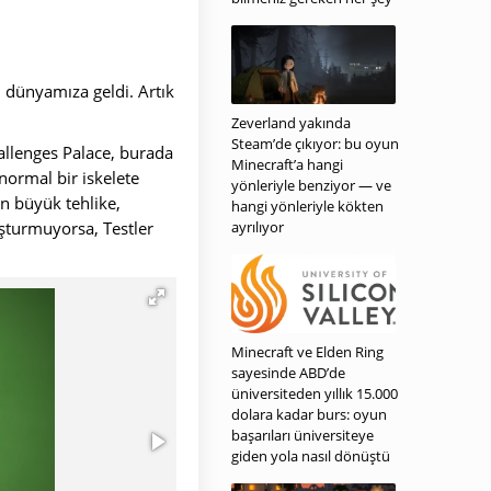
 dünyamıza geldi. Artık
Zeverland yakında
Steam’de çıkıyor: bu oyun
hallenges Palace, burada
Minecraft’a hangi
normal bir iskelete
yönleriyle benziyor — ve
n büyük tehlike,
hangi yönleriyle kökten
uşturmuyorsa, Testler
ayrılıyor
Minecraft ve Elden Ring
sayesinde ABD’de
üniversiteden yıllık 15.000
dolara kadar burs: oyun
başarıları üniversiteye
giden yola nasıl dönüştü