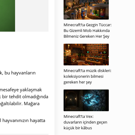
Minecraft’ta Gezgin Tüccar:
Bu Gizemli Mob Hakkında
Bilmeniz Gereken Her Şey
Minecraft’ta müzik diskleri:
k, bu hayvanların
koleksiyonerin bilmesi
gereken her şey
r mesafeye yaklaşmak
k bir tehdit olmadığında
altılabilir.
Mağara
Minecraft’ta Vex:
l hayvanınızın hayatta
duvarların içinden geçen
küçük bir kâbus