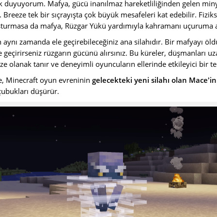
k duyuyorum. Mafya, gücü inanılmaz hareketliliğinden gelen miny
r.
Breeze tek bir sıçrayışta çok büyük mesafeleri kat edebilir
. Fizik
uşturmasa da mafya, Rüzgar Yükü yardımıyla kahramanı uçuruma at
in aynı zamanda ele geçirebileceğiniz ana silahıdır. Bir mafyayı 
e geçirirseniz rüzgarın gücünü alırsınız. Bu küreler, düşmanları u
e olanak tanır ve deneyimli oyuncuların ellerinde etkileyici bir te
e, Minecraft oyun evreninin
gelecekteki yeni silahı olan Mace'in
 çubukları düşürür.