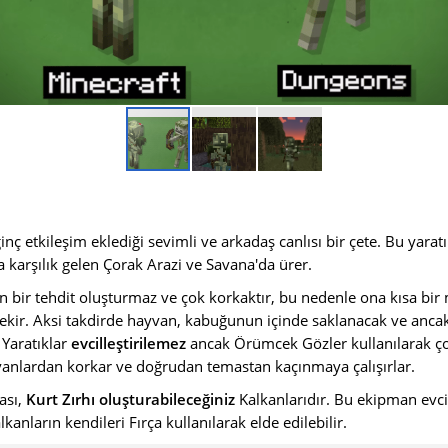
lginç etkileşim eklediği sevimli ve arkadaş canlısı bir çete.
Bu yaratı
 karşılık gelen Çorak Arazi ve Savana'da ürer.
n bir tehdit oluşturmaz ve çok korkaktır, bu nedenle ona kısa bi
erekir. Aksi takdirde hayvan, kabuğunun içinde saklanacak ve anca
 Yaratıklar
evcilleştirilemez
ancak Örümcek Gözler kullanılarak çoğ
anlardan korkar ve doğrudan temastan kaçınmaya çalışırlar
.
ası,
Kurt Zırhı oluşturabileceğiniz
Kalkanlarıdır. Bu ekipman evci
lkanların kendileri Fırça kullanılarak elde edilebilir.