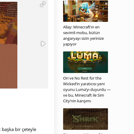
Allay: Minecraft’ın en
sevimli mobu, bütün
angaryayı sizin yerinize
yapıyor
Ori ve No Rest for the
Wicked’in yaratıcısı yeni
oyunu Luma’yı duyurdu —
ve bu, Minecraft ile Sim
City’nin karışımı
 başka bir çeteyle