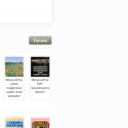
Yorum
Minecraft'ta
Minecraft'ta
Minecraft
Kübik
Karanlığa
sülfür
P2P:
26.2 Pre-
Dünyalar:
iniş:
mağaraları
Gerçekleşmeyen
Release 1
Minecraft ve
Minecraft
neden artık
devrim
Kükürt
Minecraft
Dungeons
yüzeyde?
Mağaraları:
Dungeons’ın
klasik
kaşifler için
İki Büyük
dungeon
yeni ufuklar
Hiti Karşı
crawler
Karşıya
türünü nasıl
yeniden
yorumluyor?