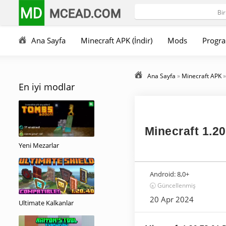
MD
MCEAD.COM
Ana Sayfa
Minecraft APK (İndir)
Mods
Progra
Ana Sayfa
»
Minecraft APK
En iyi modlar
Minecraft 1.20
Yeni Mezarlar
Android:
8,0+
🕣 Güncellenmiş
20 Apr 2024
Ultimate Kalkanlar