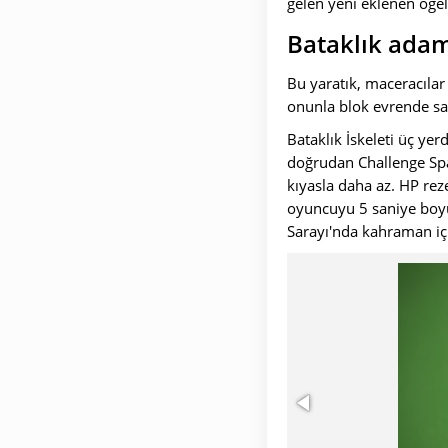
gelen yeni eklenen öğele
Bataklık ada
Bu yaratık, maceracılar
onunla blok evrende sav
Bataklık İskeleti üç ye
doğrudan Challenge Sp
kıyasla daha az. HP reze
oyuncuyu 5 saniye boyun
Sarayı'nda kahraman içi