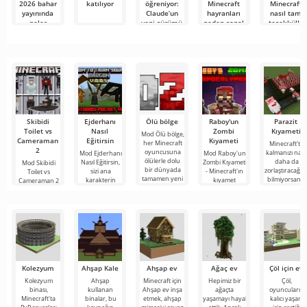
2026 bahar
katılıyor
öğreniyor:
Minecraft
Minecraft
yayınında
Claude’un
hayranları
nasıl tam
neler
yeni sürümü
neden sanal
teşekküllü
gösterildi
Minecraft
bir pelerin
bir
benzeri bir
için 1000
masaüstüne
oyunu ilk
dolar
dönüşüyor
denemede
ödüyor?
üretti
Skibidi
Ejderhanı
Ölü bölge
Raboy'un
Parazit
Toilet vs
Nasıl
Zombi
Kıyameti
Mod Ölü bölge,
Cameraman
Eğitirsin
Kıyameti
her Minecraft
Minecraft'ta
2
oyuncusuna
kalmanızı nası
Mod Ejderhanı
Mod Raboy'un
ölülerle dolu
daha da
Nasıl Eğitirsin,
Zombi Kıyameti
Mod Skibidi
bir dünyada
zorlaştıracağını
sizi ana
- Minecraft'ın
Toilet vs
tamamen yeni
bilmiyorsanız,
karakterin
kıyamet
Cameraman 2
bir hayatta
Mod Parazit
tehlikeli
sonrası
for Minecraft,
kalma
Kıyameti'yu
yaratıkları
dünyasının
katılımcılarını
evcilleştirdiği
atmosferinde,
Skibidi Toilet
Dragon
ürkütücü ve
karakterlerinin
Kolezyum
Ahşap Kale
Ahşap ev
Ağaç ev
Çöl için ev
Kolezyum
Ahşap
Minecraft için
Hepimiz bir
Çöl,
binası,
kullanan
Ahşap ev inşa
ağaçta
oyuncuların
Minecraft'ta
binalar, bu
etmek, ahşap
yaşamayı hayal
kalıcı yaşam