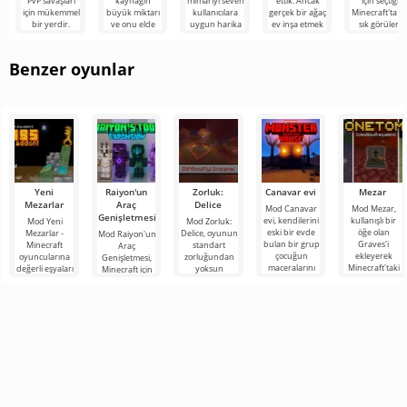
PvP savaşları
kaynağın
mimariyi seven
ettik. Ancak
için seçtiği
için mükemmel
büyük miktarı
kullanıcılara
gerçek bir ağaç
Minecraft'ta e
bir yerdir.
ve onu elde
uygun harika
ev inşa etmek
sık görülen
Kolezyum,
etmenin
bir projedir.
için çok çaba
biyom değildir
yuvarlak bir
kolaylığı
sarf
Ancak seçim
nedeniyle
Benzer oyunlar
Yeni
Raiyon'un
Zorluk:
Canavar evi
Mezar
Mezarlar
Araç
Delice
Mod Canavar
Mod Mezar,
Genişletmesi
evi, kendilerini
kullanışlı bir
Mod Yeni
Mod Zorluk:
eski bir evde
öğe olan
Mezarlar -
Delice, oyunun
Mod Raiyon'un
bulan bir grup
Graves'i
Minecraft
standart
Araç
çocuğun
ekleyerek
oyuncularına
zorluğundan
Genişletmesi,
maceralarını
Minecraft'taki
değerli eşyaları
yoksun
Minecraft için
anlatan,
maceralarınızı
kişisel bir
Minecraft
çok sayıda
Minecraft
kolaylaştıracak
mezarda
hayranları için
çalışma aracını,
güvenli bir
harika bir
zırhı ve silahı
şekilde