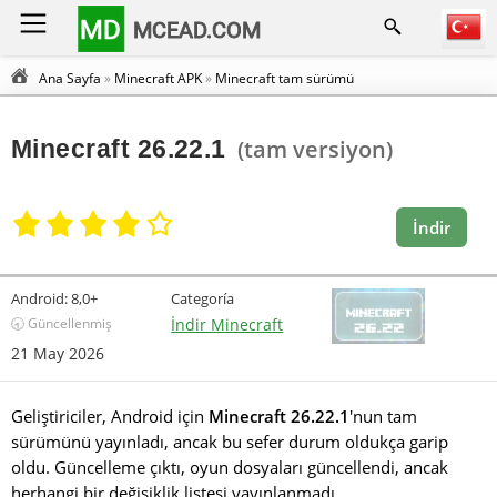
MD
MCEAD.COM
Ana Sayfa
»
Minecraft APK
»
Minecraft tam sürümü
Minecraft 26.22.1
(tam versiyon)
İndir
Android:
8,0+
Categoría
🕣 Güncellenmiş
İndir Minecraft
21 May 2026
Geliştiriciler, Android için
Minecraft 26.22.1
'nun tam
sürümünü yayınladı, ancak bu sefer durum oldukça garip
oldu. Güncelleme çıktı, oyun dosyaları güncellendi, ancak
herhangi bir değişiklik listesi yayınlanmadı.