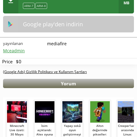
MB
ARM-7
ARM-8
Google play'den indirin
yayınlanan
mediafire
Mceadmin
Price
$0
(Google Ads) Gizlilik Politikası ve Kullanım Şartları
Yorum
Minecraft
İsim
Yapay zekâ
Altın
Creeper’ları
Live özeti:
açıklandı:
oyun
değerinde
arasında
30 Mayıs
Alex oyuna
geliştirmeyi
pikseller:
Linux: