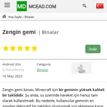
MD
MCEAD.COM
Ana Sayfa
»
Binalar
Zengin gemi
| Binalar
İndir
Android:
8,0+
Categoría
🕣 Güncellenmiş
Binalar
16 May 2023
Zengin gemi binası, Minecraft için
bir geminin yüksek kaliteli
bir taklididir
. Şu anda, su üzerinde hareket için henüz tam
olarak kullanılmadı. Bu nedenle, kullanıcılar geminin en
azından dekoratif bir taklidini oluşturmak için eklemeye karar