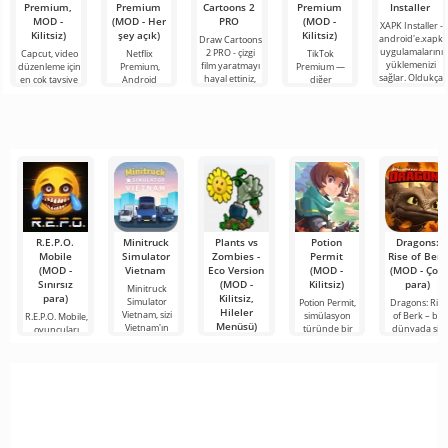
Premium,
Premium
Cartoons 2
Premium
Installer
MOD -
(MOD - Her
PRO
(MOD -
XAPK Installer -
Kilitsiz)
şey açık)
Kilitsiz)
android'e.xapk
Draw Cartoons
uygulamalarını
2 PRO - çizgi
Capcut, video
Netflix
TikTok
yüklemenizi
film yaratmayı
düzenleme için
Premium,
Premium —
sağlar. Oldukça
hayal ettiniz,
en çok tavsiye
Android
diğer
basit ve
ancak her şey
edilen
cihazlarda film,
kullanıcılarla
anlaşılır bir
çok zor ve
araçlardan biri
dizi ve TV
çevrimiçi
hatta imkansız
olarak öne
şovlarını
buluşmanızı
çıkıyor ve hem
izlemek için en
veya özel bir
mobil
popüler
şeyler
hizmetlerden
bulmanızı
sağlayan
R.E.P.O.
Minitruck
Plants vs
Potion
Dragons:
Mobile
Simulator
Zombies -
Permit
Rise of Berk
(MOD -
Vietnam
Eco Version
(MOD -
(MOD - Çok
Sınırsız
(MOD -
Kilitsiz)
para)
Minitruck
para)
Kilitsiz,
Simulator
Potion Permit,
Dragons: Rise
Hileler
Vietnam, sizi
simülasyon
of Berk – bu
R.E.P.O. Mobile,
Menüsü)
Vietnam'ın
türünde bir
dünyada sizi
oyuncuları
oyundur ve
karanlık ve
Plants vs
gizemli
Zombies - Eco
Version, klasik
bir