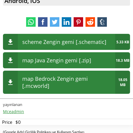
Android, iOS
scheme Zengin gemi [.schematic]
5.33 KB
map Java Zengin gemi [.zip]
18.3 MB
map Bedrock Zengin gemi
18.05
[.mcworld]
MB
yayınlanan
Mceadmin
Price
$0
(Google Ads) Gizlilik Politikası ve Kullanım Şartları