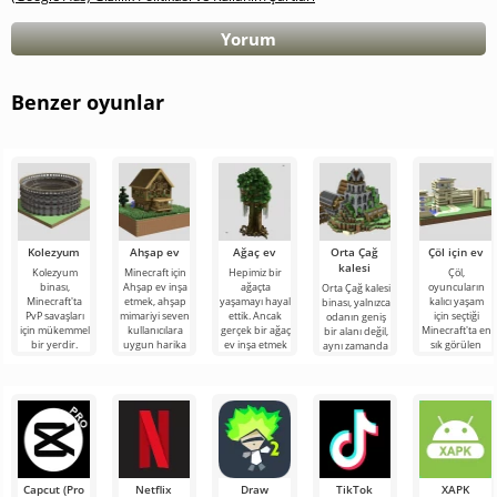
Yorum
Benzer oyunlar
Kolezyum
Ahşap ev
Ağaç ev
Orta Çağ
Çöl için ev
kalesi
Kolezyum
Minecraft için
Hepimiz bir
Çöl,
binası,
Ahşap ev inşa
ağaçta
oyuncuların
Orta Çağ kalesi
Minecraft'ta
etmek, ahşap
yaşamayı hayal
kalıcı yaşam
binası, yalnızca
PvP savaşları
mimariyi seven
ettik. Ancak
için seçtiği
odanın geniş
için mükemmel
kullanıcılara
gerçek bir ağaç
Minecraft'ta en
bir alanı değil,
bir yerdir.
uygun harika
ev inşa etmek
sık görülen
aynı zamanda
Kolezyum,
bir projedir.
için çok çaba
biyom değildir.
güzel bir
yuvarlak bir
sarf
Ancak seçim
görünüm de
Capcut (Pro
Netflix
Draw
TikTok
XAPK