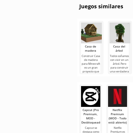
Juegos similares
Casa de
Casa del
madera
árbol
Construir Casa
Todos soñamos
de madera
con vivir en un
para Minecraft
árbol. Pero
es un gran
para construir
proyecto que
una verdadera
se adaptará a
casa en el
aquellos
árbol, debe
usuarios a
hacer
Capcut (Pro
Netflix
Premium,
Premium
MOD -
(MOD - Todo
Desbloqueado)
está abierto)
Capcut se
Netflix
destaca como
Premium es