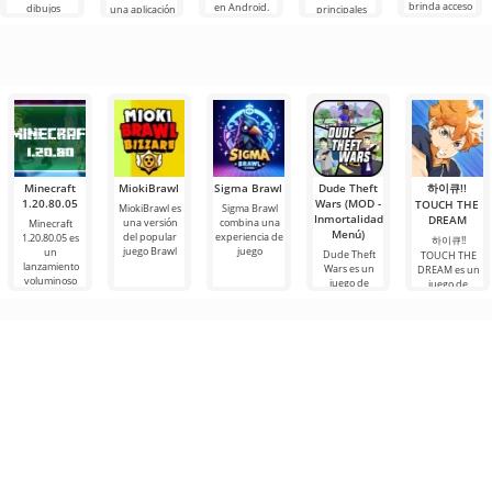
brinda acceso
en Android.
dibujos
una aplicación
principales
a las últimas
Un menú muy
animados,
que te permite
herramientas
innovaciones
simple y
pero todo
conectarte en
de Android
comprensible
parece
línea con otros
para escuchar
demasiado
usuarios o
música,
difícil e
podcasts y
varios
Minecraft
MiokiBrawl
Sigma Brawl
Dude Theft
하이큐!!
1.20.80.05
Wars (MOD -
TOUCH THE
MiokiBrawl es
Sigma Brawl
Inmortalidad,
DREAM
una versión
combina una
Minecraft
Menú)
del popular
experiencia de
1.20.80.05 es
하이큐!!
)
juego Brawl
juego
un
Dude Theft
TOUCH THE
lanzamiento
Wars es un
DREAM es un
voluminoso
juego de
juego de
Android
temática
diseñado