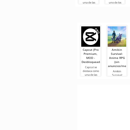
una de las
uno de los
herramientas
servicios más
más
populares
recomendadas
para ver
para la edición
películas, series
de video,
y programas
de
Capcut (Pro
Amikin
Premium,
Survival:
MOD -
Anime RPG
Desbloqueado)
(sin
anuncios/menú
Capcut se
destaca como
Amikin
una de las
Survival:
herramientas
Anime RPG es
un juego con
unos