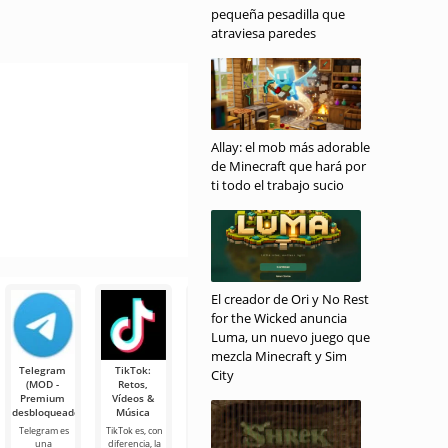
pequeña pesadilla que
atraviesa paredes
Allay: el mob más adorable
de Minecraft que hará por
ti todo el trabajo sucio
El creador de Ori y No Rest
for the Wicked anuncia
Luma, un nuevo juego que
mezcla Minecraft y Sim
Telegram
TikTok:
Planner 5D
Widgetable:
Reproductor
City
(MOD -
Retos,
(MOD -
Pantalla
MX Pro
Premium
Vídeos &
Desbloqueado)
Adorable
Reproductor
desbloqueado)
Música
(MOD -
MX Pro es el
Planner 5D es
Desbloqueado)
reproductor
una aplicación
Telegram es
TikTok es, con
de vídeo más
de Android
una
diferencia, la
Widgetable: