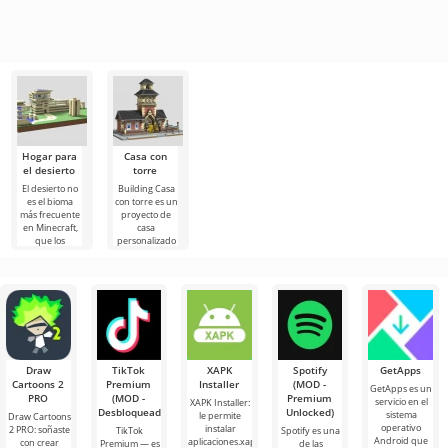
Hogar para
Casa con
el desierto
torre
El desierto no
Building Casa
es el bioma
con torre es un
más frecuente
proyecto de
en Minecraft,
casa
que los
personalizado
jugadores
para Minecraft,
eligen para
que será
una vida
apreciado por
Draw
TikTok
XAPK
Spotify
GetApps
Cartoons 2
Premium
Installer
(MOD -
GetApps es un
PRO
(MOD -
Premium
servicio en el
XAPK Installer:
Desbloqueado)
Unlocked)
sistema
le permite
Draw Cartoons
operativo
instalar
2 PRO: soñaste
TikTok
Spotify es una
Android que
aplicaciones.xapk
con crear
Premium — es
de las