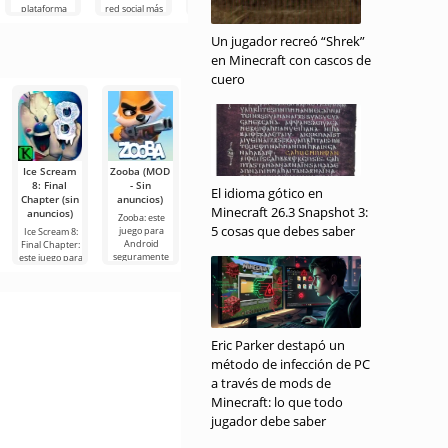
popular en
que te permite
plataforma
red social más
Pantalla
Android en la
diseñar el
social en
popular en
Adorable es
actualidad,
diseño interior
Android que te
Android y
una aplicación
Un jugador recreó “Shrek”
donde puedes
de una
permite
ofrece acceso a
para Android
en Minecraft con cascos de
habitación
intercambiar
contenidos de
muy útil para
mensajes, fotos
la decoración
cuero
y videos a
de
Ice Scream
Zooba (MOD
Black Clover
Dead God
Widgetable:
8: Final
- Sin
Mobile
Land - Light
Pantalla
El idioma gótico en
Chapter (sin
anuncios)
Survival
Adorable
Black Clover
Minecraft 26.3 Snapshot 3:
anuncios)
(MOD -
(MOD -
Mobile es un
Zooba: este
Menú)
Desbloqueado
5 cosas que debes saber
juego basado
juego para
Ice Scream 8:
en la
Android
Final Chapter:
Dead God
Widgetable:
seguramente
este juego para
Land - Light
Pantalla
Survival: este
Adorable es
juego para
una aplicación
Eric Parker destapó un
método de infección de PC
a través de mods de
Minecraft: lo que todo
jugador debe saber