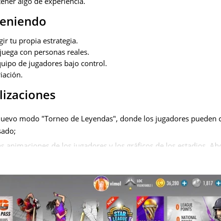
ener algo de experiencia.
teniendo
ir tu propia estrategia.
juega con personas reales.
uipo de jugadores bajo control.
riación.
lizaciones
nuevo modo "Torneo de Leyendas", donde los jugadores pueden 
sado;
s animaciones de los jugadores y los gráficos de los estadios. A
ealistas, y los estadios se ven más realistas;
tas que hacen el juego aún más emocionante. Sus comentarios a
ores a sumergirse mejor en la atmósfera del partido;
s opciones de personalización: ahora se puede personalizar no so
mbién su equipamiento. Crea un estilo único para cada equipo y 