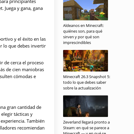
ara principiantes
t. Juega y gana, gana
Aldeanos en Minecraft:
quiénes son, para qué
sirven y por qué son
rtivo y el éxito en las
imprescindibles
r lo que debes invertir
ir de cerca el proceso
más de cien maniobras
resulten cómodas e
Minecraft 26.3 Snapshot 5:
todo lo que debes saber
sobre la actualización
una gran cantidad de
elegir tácticas y
r experiencia. También
Zeverland llegará pronto a
olladores recomiendan
Steam: en qué se parece a
Minecraft — y en qué se