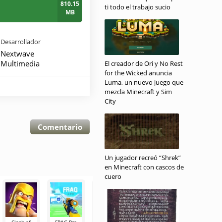
810.15
ti todo el trabajo sucio
MB
Desarrollador
Nextwave
Multimedia
El creador de Ori y No Rest
for the Wicked anuncia
Luma, un nuevo juego que
mezcla Minecraft y Sim
City
Comentario
Un jugador recreó “Shrek”
en Minecraft con cascos de
cuero