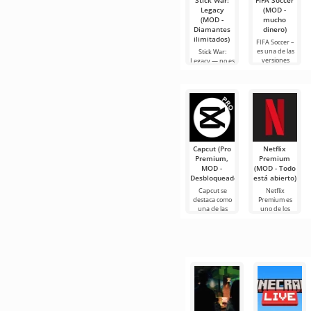
Stick War:
FIFA Soccer
Legacy
(MOD -
(MOD -
mucho
Diamantes
dinero)
ilimitados)
FIFA Soccer –
es una de las
Stick War:
versiones
Legacy — no es
móviles más
solo un juego
populares con
de estrategia
temática de
militar en
fútbol. Destaca
tiempo real,
por sus
sino toda una
epopeya
Capcut (Pro
Netflix
Premium,
Premium
MOD -
(MOD - Todo
Desbloqueado)
está abierto)
Capcut se
Netflix
destaca como
Premium es
una de las
uno de los
herramientas
servicios más
más
populares
recomendadas
para ver
para la edición
películas, series
de video,
y programas
de