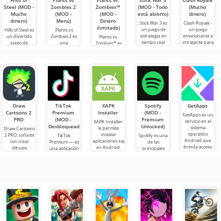
Hills of
Plants vs
Plants vs.
Stick War 3
Clash Royale
Steel (MOD -
Zombies 2
Zombies™
(MOD - Todo
(Mucho
Mucho
(MOD -
(MOD -
está abierto)
dinero)
dinero)
Menú)
Dinero
Stick War 3 es
Clash Royale -
ilimitado)
un juego de
un juego
Hills of Steel es
Plants vs
estrategia en
emocionante e
un divertido
Zombies 2 es
Plants vs.
tiempo real
intrigante para
juego de
una
Zombies™ es
para Android,
Android que
tanques para
emocionante
un divertido
con posibilidad
encantará
Android,
continuación
juego para
de batallas
incluso a los
creado en un
del juego de
Android
usuarios
colorido estilo
estrategia para
lanzado en
de
Android, que
2010 y sigue
ha
siendo popular
en su
Draw
TikTok
XAPK
Spotify
GetApps
Cartoons 2
Premium
Installer
(MOD -
GetApps es un
PRO
(MOD -
Premium
servicio en el
XAPK Installer:
Desbloqueado)
Unlocked)
sistema
le permite
Draw Cartoons
operativo
instalar
2 PRO: soñaste
TikTok
Spotify es una
Android que
aplicaciones.xapk
con crear
Premium — es
de las
brinda acceso
en Android.
dibujos
una aplicación
principales
a las últimas
Un menú muy
animados,
que te permite
herramientas
innovaciones
simple y
pero todo
conectarte en
de Android
comprensible
parece
línea con otros
para escuchar
demasiado
usuarios o
música,
difícil e
podcasts y
varios