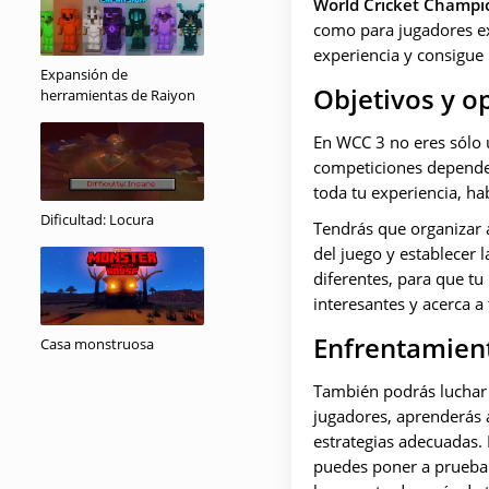
World Cricket Champi
como para jugadores ex
experiencia y consigue 
Expansión de
Objetivos y o
herramientas de Raiyon
En WCC 3 no eres sólo u
competiciones dependerá
toda tu experiencia, ha
Dificultad: Locura
Tendrás que organizar a
del juego y establecer
diferentes, para que tu
interesantes y acerca a 
Enfrentamiento
Casa monstruosa
También podrás luchar a
jugadores, aprenderás a
estrategias adecuadas.
puedes poner a prueba 