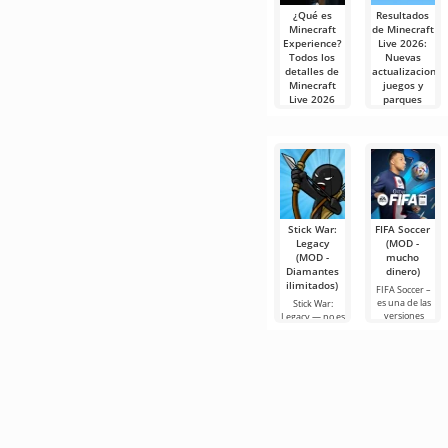
¿Qué es
Resultados
Minecraft
de Minecraft
Experience?
Live 2026:
Todos los
Nuevas
detalles de
actualizaciones
Minecraft
juegos y
Live 2026
parques
temáticos
El universo de
Minecraft sigue
La transmisión
creciendo y
de Minecraft
Live 2026
mostró
Stick War:
FIFA Soccer
Legacy
(MOD -
(MOD -
mucho
Diamantes
dinero)
ilimitados)
FIFA Soccer –
es una de las
Stick War:
versiones
Legacy — no es
móviles más
solo un juego
populares con
de estrategia
temática de
militar en
fútbol. Destaca
tiempo real,
por sus
sino toda una
epopeya