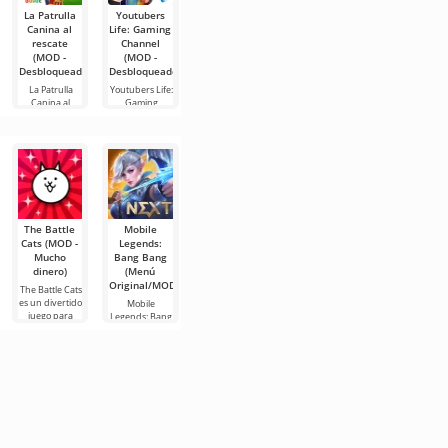
La Patrulla
Youtubers
Z.O.N.A
Cat Brawl
YoYa: Busy
Canina al
Life: Gaming
Project X
Life World
Cat Brawl es
rescate
Channel
(MOD -
(MOD -
uno de los
(MOD -
(MOD -
Menú)
desbloqueado
mejores juegos
Desbloqueado)
Desbloqueado)
Z.O.N.A Project
YoYa: Busy Life
X es un shooter
World es un
La Patrulla
Youtubers Life:
para Android,
simulador de
Canina al
Gaming
vida
rescate –
Channel es un
muchos niños
juego sobre
y
The Battle
Mobile
Bloons TD 6
Dynamons
Kingdom
Cats (MOD -
Legends:
(MOD - Todo
World (MOD
Wars (MOD -
Mucho
Bang Bang
está abierto)
- Dinero
Mucho
dinero)
(Menú
ilimitado)
dinero)
Bloons TD 6 es
Original/MOD)
un popular
The Battle Cats
Dynamons
Kingdom Wars
juego de
es un divertido
World es un
es un
Mobile
estrategia en el
juego para
juego de
emocionante
Legends: Bang
que
Android,
Android sobre
juego de
Bang es un
construyes
donde el
Pokémon.
estrategia de
emocionante
una fortaleza y
enfrentamiento
Debes buscar
temática
juego para
vas a
será entre
Diamons,
militar. En el
Android en el
gatos. Estas
mejorarlos y
que tu éxito
que debes
usarlos en
estará
sumergirte en
una