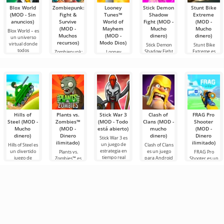
Blox World
Zombiepunk:
Looney
Stick Demon
Stunt Bike
(MOD - Sin
Fight &
Tunes™
Shadow
Extreme
anuncios)
Survive
World of
Fight (MOD -
(MOD -
(MOD -
Mayhem
Mucho
Mucho
Blox World – es
,
Muchos
(MOD -
dinero)
dinero)
un universo
recursos)
Modo Dios)
virtual donde
Stick Demon
Stunt Bike
todos
Shadow Fight
Extreme es
Zombiepunk:
Looney
transporta a
uno de los
Fight & Survive
Tunes™ World
los
mejores juegos
es un proyecto
of Mayhem es
una divertida
Hills of
Plants vs.
Stick War 3
Clash of
FRAG Pro
Steel (MOD -
Zombies™
(MOD - Todo
Clans (MOD -
Shooter
Mucho
(MOD -
está abierto)
mucho
(MOD -
dinero)
Dinero
dinero)
Dinero
Stick War 3 es
ilimitado)
ilimitado)
un juego de
Hills of Steel es
Clash of Clans
estrategia en
un divertido
es un juego
Plants vs.
FRAG Pro
tiempo real
juego de
para Android
Zombies™ es
Shooter es un
para Android,
tanques para
en el que
un divertido
emocionante
con posibilidad
Android,
necesitarás
juego para
juego de
de batallas
creado en un
controlar una
Android
disparos para
colorido estilo
gran cantidad
lanzado en
Android, en el
de
de
2010 y sigue
que tendrás
siendo popular
que participar
en su