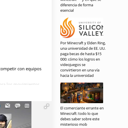
diferencia de forma
esencial
Por Minecraft y Elden Ring,
una universidad de EE. UU.
paga becas de hasta $15
000: cómo los logros en
videojuegos se
competir con equipos
convirtieron en una vía
hacia la universidad
hora los movimientos
ñaden realismo y
El comerciante errante en
Minecraft: todo lo que
lo el aspecto de los
debes saber sobre este
haz el juego aún más
misterioso mob