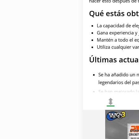
hacer esto después de t
Qué estás ob
La capacidad de eleg
Gana experiencia y 
Mantén a todo el eq
Utiliza cualquier va
Últimas actua
Se ha añadido un 
legendarios del pa
Se han mejorado la
⬍
son más fluidos y r
Nuevos comentaris
ayudan a los jugad
Se han ampliado la
jugadores, sino ta