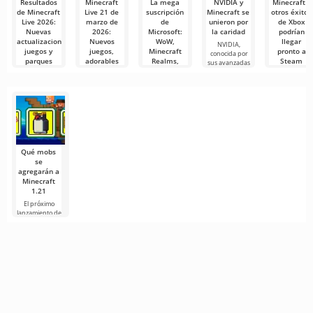
Resultados
Minecraft
La mega
NVIDIA y
Minecraft y
de Minecraft
Live 21 de
suscripción
Minecraft se
otros éxitos
Live 2026:
marzo de
de
unieron por
de Xbox
Nuevas
2026:
Microsoft:
la caridad
podrían
actualizaciones,
Nuevos
WoW,
llegar
NVIDIA,
juegos y
juegos,
Minecraft
pronto a
conocida por
parques
adorables
Realms,
Steam
sus avanzadas
temáticos
crías y
Fallout 1st y
tecnologías
La comunida
lanzamientos
ESO Plus
gamer está
La transmisión
esperados
podrían
llena de
de Minecraft
incluirse en
rumores:
Live 2026
La comunidad
Game Pass
parece
mostró
de Minecraft
Ultimate
está
expectante
Imagina que
ante el
todos tus
servicios de
Qué mobs
juegos
se
agregarán a
Minecraft
1.21
El próximo
lanzamiento de
Minecraft 1.21
continúa
rodeado de
rumores y
nueva
información de