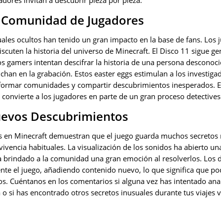
dores invitan a descubrir pieza por pieza.
a Comunidad de Jugadores
uales ocultos han tenido un gran impacto en la base de fans. Los
iscuten la historia del universo de Minecraft. El Disco 11 sigue g
os gamers intentan descifrar la historia de una persona desconoc
chan en la grabación. Estos easter eggs estimulan a los investiga
, formar comunidades y compartir descubrimientos inesperados. E
y convierte a los jugadores en parte de un gran proceso detectives
uevos Descubrimientos
s en Minecraft demuestran que el juego guarda muchos secretos m
vivencia habituales. La visualización de los sonidos ha abierto u
ha brindado a la comunidad una gran emoción al resolverlos. Los 
nte el juego, añadiendo contenido nuevo, lo que significa que p
s. Cuéntanos en los comentarios si alguna vez has intentado anal
 o si has encontrado otros secretos inusuales durante tus viajes v