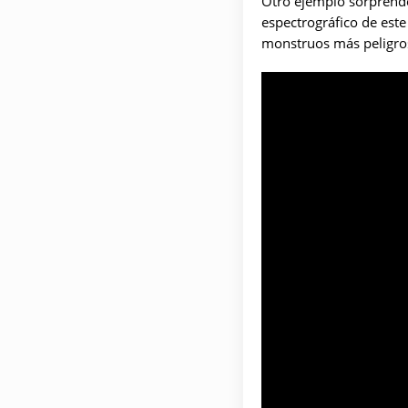
Otro ejemplo sorprende
espectrográfico de est
monstruos más peligros