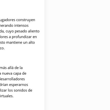
 jugadores construyen
enerando intensos
ida, cuyo pesado aliento
dores a profundizar en
sto mantiene un alto
co.
ás allá de la
na nueva capa de
desarrolladores
odrían esperarnos
izar los sonidos de
irtuales.