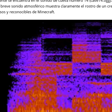
nte se encuentra en el sonido de cueva número 14 (cave14.ogg). 
e breve sonido atmosférico muestra claramente el rostro de un cr
os y reconocibles de Minecraft.