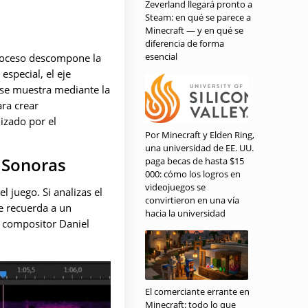
Zeverland llegará pronto a
Steam: en qué se parece a
Minecraft — y en qué se
diferencia de forma
esencial
proceso descompone la
especial, el eje
o se muestra mediante la
ara crear
izado por el
Por Minecraft y Elden Ring,
una universidad de EE. UU.
s Sonoras
paga becas de hasta $15
000: cómo los logros en
videojuegos se
 juego. Si analizas el
convirtieron en una vía
e recuerda a un
hacia la universidad
l compositor Daniel
El comerciante errante en
Minecraft: todo lo que