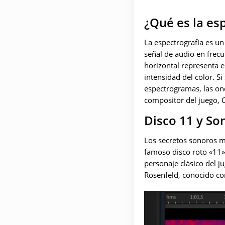
¿Qué es la es
La espectrografía es u
señal de audio en frecu
horizontal representa el
intensidad del color. S
espectrogramas, las on
compositor del juego, C
Disco 11 y So
Los secretos sonoros má
famoso disco roto «11»
personaje clásico del 
Rosenfeld, conocido c