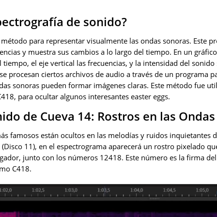
pectrografía de sonido?
n método para representar visualmente las ondas sonoras. Este 
encias y muestra sus cambios a lo largo del tiempo. En un gráfico 
 tiempo, el eje vertical las frecuencias, y la intensidad del sonid
i se procesan ciertos archivos de audio a través de un programa p
das sonoras pueden formar imágenes claras. Este método fue util
418, para ocultar algunos interesantes easter eggs.
nido de Cueva 14: Rostros en las Onda
s famosos están ocultos en las melodías y ruidos inquietantes del
 (Disco 11), en el espectrograma aparecerá un rostro pixelado qu
jugador, junto con los números 12418. Este número es la firma de
omo C418.