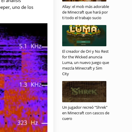
El análisis
Allay: el mob más adorable
eeper, uno de los
de Minecraft que hará por
ti todo el trabajo sucio
El creador de Ori y No Rest
for the Wicked anuncia
Luma, un nuevo juego que
mezcla Minecraft y Sim
City
Un jugador recreó “Shrek”
en Minecraft con cascos de
cuero