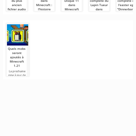
du plus
dans
Disque 11
complète du
complète de
ancien
Minecraft :
dans
Lapin Tueur
l'easter egg
fichier audio
l'histoire
Minecraft
dans
"Dinnerbone
de Minecraft
d'un easter
Minecraft
et "Grumm"
Nous
—
egg culte
continuons à
Nous
Dans notre
ambient/cave.ogg
explorer les
poursuivons
précédent
Chaque fois
mystères les
notre plongée
article Les
que vous
Minecraft attire
plus
profonde dans
trésors cachés
lancez
des millions de
les
Minecraft,
personnes
l'écran
grâce
Quels mobs
seront
ajoutés à
Minecraft
1.21
La prochaine
mise à jour de
Minecraft 1.21
continue d'être
entourée de
rumeurs et de
nouvelles