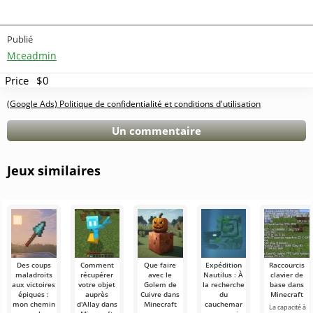
Publié
Mceadmin
Price
$0
(Google Ads) Politique de confidentialité et conditions d'utilisation
Un commentaire
Jeux similaires
Des coups
Comment
Que faire
Expédition
Raccourcis
maladroits
récupérer
avec le
Nautilus : À
clavier de
aux victoires
votre objet
Golem de
la recherche
base dans
épiques :
auprès
Cuivre dans
du
Minecraft
mon chemin
d'Allay dans
Minecraft
cauchemar
La capacité à