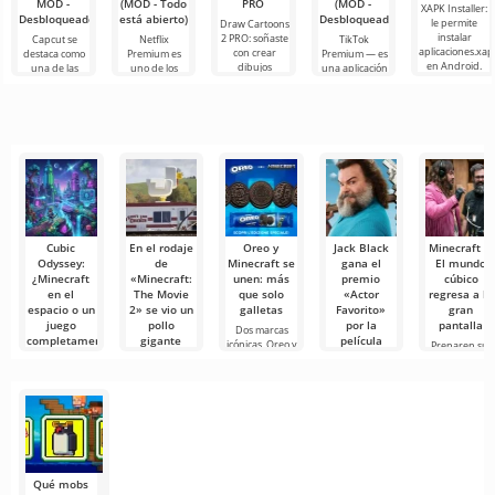
MOD -
(MOD - Todo
PRO
(MOD -
XAPK Installer:
Desbloqueado)
está abierto)
Desbloqueado)
le permite
Draw Cartoons
instalar
2 PRO: soñaste
Capcut se
Netflix
TikTok
aplicaciones.xap
con crear
destaca como
Premium es
Premium — es
en Android.
dibujos
una de las
uno de los
una aplicación
Un menú muy
animados,
herramientas
servicios más
que te permite
simple y
pero todo
más
populares
conectarte en
comprensible
parece
recomendadas
para ver
línea con otros
demasiado
para la edición
películas, series
usuarios o
difícil e
de video,
y programas
de
Cubic
En el rodaje
Oreo y
Jack Black
Minecraft 2:
Odyssey:
de
Minecraft se
gana el
El mundo
¿Minecraft
«Minecraft:
unen: más
premio
cúbico
en el
The Movie
que solo
«Actor
regresa a la
espacio o un
2» se vio un
galletas
Favorito»
gran
juego
pollo
por la
pantalla
Dos marcas
completamente
gigante
película
icónicas, Oreo y
Preparen sus
diferente?
«Minecraft»
Minecraft, han
picos y
El rodaje de
unido
abastezcan su
«Minecraft: The
Cubic Odyssey
La noche del
antorchas —
Movie 2» ya
— es un
21 de junio de
está en
sandbox de
2025, durante
ciencia ficción
la 38ª
Qué mobs