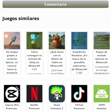
Comentario
Juegos similares
De torpes
Cómo
¿Qué hacer
Expedición
Atajos de
golpes a
conseguir tu
con el
Nautilus: ¡En
teclado
victorias
artículo de
Gólem de
busca de la
básicos en
épicas: mi
Allay en
Cobre en
pesadilla
Minecraft
camino
Minecraft
Minecraft?
submarina
La capacidad
hacia la
1.21
de Minecraft
de navegar
¿Qué hacer
maestría
1.22!
rápidamente y
con el Gólem
Los usuarios
con la lanza
administrar de
de Cobre en
saben que la
¡Hola a todos,
en Minecraft
manera
Minecraft? En
mafia Allay en
buscadores de
efectiva es una
el mundo de
Minecraft 1.21
aventuras!
¡Hola a todos,
cualidad muy
Minecraft
ayuda a
Sinceramente,
experimentadores
importante
siempre está
recolectar
todavía estoy
del mundo
ocurriendo
elementos y
temblando de
cúbico! Hoy
que
emoción
decidí
mientras
ponerme mi
bata blanca
Capcut (Pro
Netflix
Draw
TikTok
XAPK
imaginaria (en
Premium,
Premium
Cartoons 2
Premium
Installer