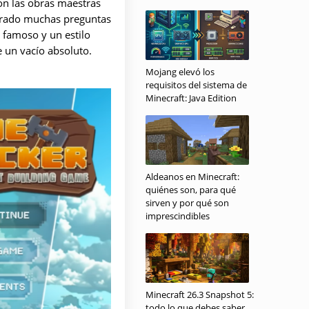
on las obras maestras
erado muchas preguntas
 famoso y un estilo
e un vacío absoluto.
Mojang elevó los
requisitos del sistema de
Minecraft: Java Edition
Aldeanos en Minecraft:
quiénes son, para qué
sirven y por qué son
imprescindibles
Minecraft 26.3 Snapshot 5:
todo lo que debes saber