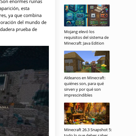
. Son enormes ruinas
parición, esta
ores, ya que combina
xploración del mundo de
erdadera prueba de
Mojang elevó los
requisitos del sistema de
Minecraft: Java Edition
Aldeanos en Minecraft:
quiénes son, para qué
sirven y por qué son
imprescindibles
Minecraft 26.3 Snapshot 5:
todo lo que debes saber