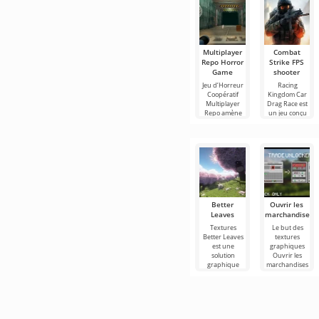
Multiplayer
Combat
Repo Horror
Strike FPS
Game
shooter
Jeu d’Horreur
Racing
Coopératif
Kingdom Car
Multiplayer
Drag Race est
Repo amène
un jeu conçu
Better
Ouvrir les
Leaves
marchandises
Textures
Le but des
Better Leaves
textures
est une
graphiques
solution
Ouvrir les
graphique
marchandises
intéressante
se résume à un
qui peut
seul objectif:
transformer le
étendre les
monde