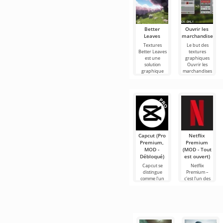
Better
Ouvrir les
Leaves
marchandises
Textures
Le but des
Better Leaves
textures
est une
graphiques
solution
Ouvrir les
graphique
marchandises
intéressante
se résume à un
qui peut
seul objectif:
transformer le
étendre les
monde
Capcut (Pro
Netflix
Premium,
Premium
MOD -
(MOD - Tout
Débloqué)
est ouvert)
Capcut se
Netflix
distingue
Premium –
comme l'un
c'est l'un des
des outils les
services les
plus
plus
recommandés
populaires
pour le
pour regarder
montage vidéo,
des films, des
assurant un
séries