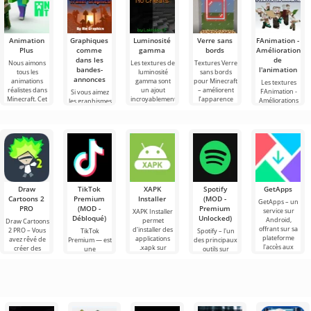
Animation
Graphiques
Luminosité
Verre sans
FAnimation -
Plus
comme
gamma
bords
Améliorations
dans les
de
Nous aimons
Les textures de
Textures Verre
bandes-
l'animation
tous les
luminosité
sans bords
annonces
animations
gamma sont
pour Minecraft
Les textures
réalistes dans
un ajout
– améliorent
FAnimation -
Si vous aimez
Minecraft. Cet
incroyablement
l’apparence
Améliorations
les graphismes
aspect ajoute
utile à
lors de la
de l'animation
de Minecraft,
de la
Minecraft qui
composition du
sont un vaste
qui ne sont
profondeur à
rendront le
verre
ensemble de
présents que
diverses
dans les
solutions
bandes-
annonces du
Draw
TikTok
XAPK
Spotify
GetApps
Cartoons 2
Premium
Installer
(MOD -
GetApps – un
PRO
(MOD -
Premium
service sur
XAPK Installer
Débloqué)
Unlocked)
Android,
permet
Draw Cartoons
offrant sur sa
d'installer des
2 PRO – Vous
TikTok
Spotify – l'un
plateforme
applications
avez rêvé de
Premium — est
des principaux
l'accès aux
.xapk sur
créer des
une
outils sur
dernières
Android. Un
dessins
application qui
Android pour
nouveautés en
menu très
animés, mais
vous permet
écouter de la
simple et
tout cela
de vous
musique, des
semble trop
connecter en
podcasts et
ligne avec
d'autres