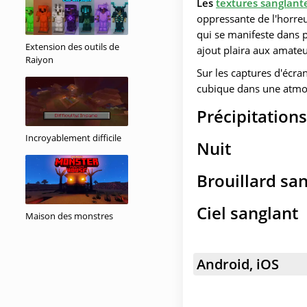
Les
textures sanglant
oppressante de l'horreur
qui se manifeste dans p
Extension des outils de
ajout plaira aux amateu
Raiyon
Sur les captures d'écr
cubique dans une atmos
Précipitation
Incroyablement difficile
Nuit
Brouillard sa
Ciel sanglant
Maison des monstres
Android, iOS