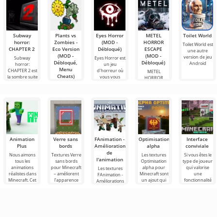
Subway
Plants vs
Eyes Horror
METEL
Toilet World
horror:
Zombies -
(MOD -
HORROR
Toilet World est
CHAPTER 2
Eco Version
Débloqué)
ESCAPE
une autre
(MOD -
(MOD -
version de jeu
Subway
Eyes Horror est
Débloqué,
Débloqué)
Android
horror:
un jeu
Menu
CHAPTER 2 est
d'horreur où
METEL
Cheats)
la sombre suite
vous vous
HORROR
du
ESCAPE – un
Plants vs
jeu d'horreur
Zombies - Eco
où vous
Version est une
nouvelle
Animation
Verre sans
FAnimation -
Optimisation
Interface
Plus
bords
Améliorations
alpha
conviviale
de
Nous aimons
Textures Verre
Les textures
Si vous êtes le
l'animation
tous les
sans bords
Optimisation
type de joueur
animations
pour Minecraft
alpha pour
qui valorise
Les textures
réalistes dans
– améliorent
Minecraft sont
une
FAnimation -
Minecraft. Cet
l’apparence
un ajout qui
fonctionnalité
Améliorations
aspect ajoute
lors de la
améliore les
maximale de
de l'animation
de la
composition du
performances
l'interface,
sont un vaste
profondeur à
verre
du jeu
nous vous
ensemble de
diverses
solutions