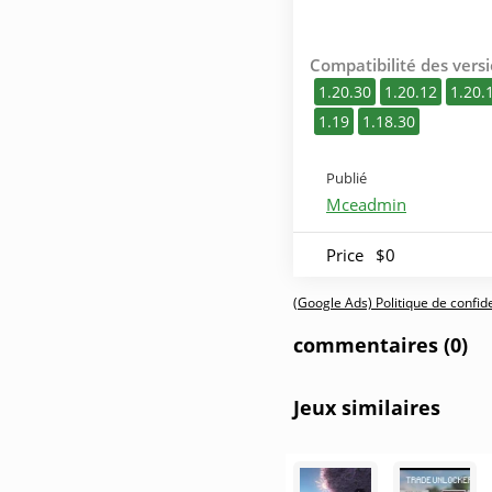
Compatibilité des versi
1.20.30
1.20.12
1.20.
1.19
1.18.30
Publié
Mceadmin
Price
$0
(Google Ads) Politique de confiden
commentaires (0)
Jeux similaires