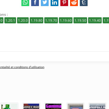
ons :
10
1.20.1
1.20.0
1.19.80
1.19.70
1.19.60
1.19.50
1.19.40
1.1
tialité et conditions d'utilisation