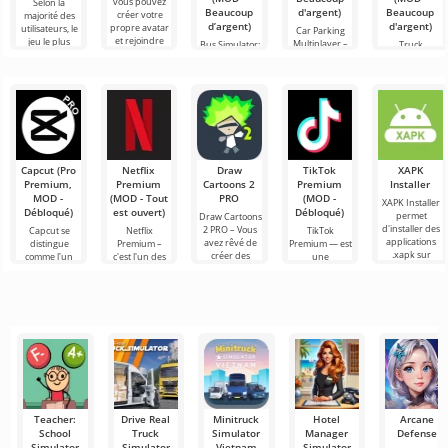
vous pouvez
Selon la
Beaucoup
d'argent)
Beaucoup
créer votre
majorité des
d’argent)
d'argent)
propre avatar
utilisateurs, le
Car Parking
et rejoindre
jeu le plus
Multiplayer –
Bus Simulator:
Truck
des millions
populaire sur
est un jeu
Ultimate — un
Simulator:
d'autres
Android reste
populaire sur
jeu coloré et
Ultimate – une
participants.
toujours
Android où les
captivant pour
symbiose
Roblox. Ce
joueurs
Android
réussie entre
incarnent des
offrant des
un simulateur
conducteurs
possibilités
de transport
infinies
de
marchandises
Capcut (Pro
Netflix
Draw
TikTok
XAPK
Premium,
Premium
Cartoons 2
Premium
Installer
MOD -
(MOD - Tout
PRO
(MOD -
XAPK Installer
Débloqué)
est ouvert)
Débloqué)
permet
Draw Cartoons
d'installer des
2 PRO – Vous
Capcut se
Netflix
TikTok
applications
avez rêvé de
distingue
Premium –
Premium — est
.xapk sur
créer des
comme l'un
c'est l'un des
une
Android. Un
dessins
des outils les
services les
application qui
menu très
animés, mais
plus
plus
vous permet
simple et
tout cela
recommandés
populaires
de vous
semble trop
pour le
pour regarder
connecter en
montage vidéo,
des films, des
ligne avec
assurant un
séries
d'autres
Teacher:
Drive Real
Minitruck
Hotel
Arcane
School
Truck
Simulator
Manager
Defense
Simulator
Simulator
Vietnam
Simulator