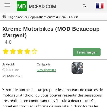
MD
MCEAD.COM
Page d'accueil
»
Applications Android
»
Jeux
»
Course
Xtreme Motorbikes (MOD Beaucoup
d'argent)
4.0
Télécharger
Android:
Catégorie
🕣 Mis à jour
Simulateurs
29 May 2026
Xtreme Motorbikes – un jeu pour les amateurs de courses de
motos sur Android, où vous pouvez ressentir des sensations
très réalistes en conduisant un véhicule à deux roues. Ce
projet est conçu sous forme de simulateur, donc toutes les