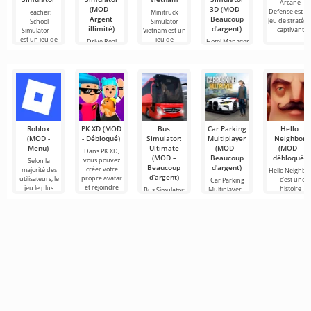
Arcane
(MOD -
3D (MOD -
Defense est u
Teacher:
Minitruck
Argent
Beaucoup
jeu de stratégi
School
Simulator
illimité)
d'argent)
captivant
Simulator —
Vietnam est un
est un jeu de
jeu de
Drive Real
Hotel Manager
Truck
Simulator 3D
Simulator —
est un jeu de
est un
simulateur de
Roblox
PK XD (MOD
Bus
Car Parking
Hello
(MOD -
- Débloqué)
Simulator:
Multiplayer
Neighbor
Menu)
Ultimate
(MOD -
(MOD -
Dans PK XD,
(MOD –
Beaucoup
débloqué)
vous pouvez
Selon la
Beaucoup
d'argent)
créer votre
majorité des
Hello Neighbo
d’argent)
propre avatar
utilisateurs, le
– c'est une
Car Parking
et rejoindre
jeu le plus
histoire
Multiplayer –
Bus Simulator:
des millions
populaire sur
inspirée de
est un jeu
Ultimate — un
d'autres
Android reste
«Comment
populaire sur
jeu coloré et
participants.
toujours
embêter son
Android où les
captivant pour
Roblox. Ce
voisin», mais
joueurs
Android
cette fois en
incarnent des
offrant des
conducteurs
possibilités
infinies