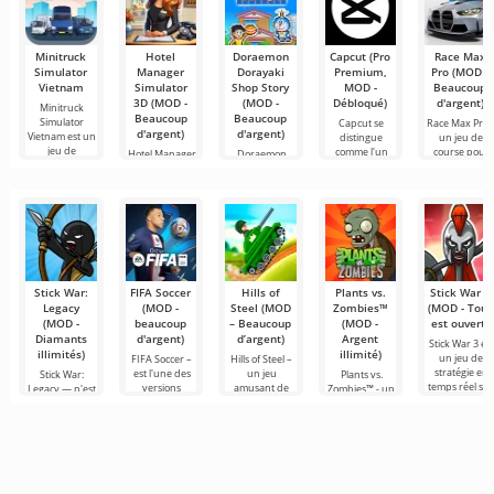
Minitruck
Hotel
Doraemon
Capcut (Pro
Race Max
Simulator
Manager
Dorayaki
Premium,
Pro (MOD -
Vietnam
Simulator
Shop Story
MOD -
Beaucoup
3D (MOD -
(MOD -
Débloqué)
d'argent)
Minitruck
Beaucoup
Beaucoup
Simulator
Capcut se
Race Max Pro 
d'argent)
d'argent)
Vietnam est un
distingue
un jeu de
jeu de
comme l'un
course pour
Hotel Manager
Doraemon
des outils les
Android qui
Simulator 3D
Dorayaki Shop
est un jeu de
Story est une
simulation
Stick War:
FIFA Soccer
Hills of
Plants vs.
Stick War 3
Legacy
(MOD -
Steel (MOD
Zombies™
(MOD - Tout
(MOD -
beaucoup
– Beaucoup
(MOD -
est ouvert)
Diamants
d'argent)
d’argent)
Argent
Stick War 3 est
illimités)
illimité)
un jeu de
FIFA Soccer –
Hills of Steel –
stratégie en
est l'une des
un jeu
Stick War:
Plants vs.
temps réel su
versions
amusant de
Legacy — n'est
Zombies™ - un
Android, avec
mobiles les
chars sur
pas seulement
jeu amusant
des possibilité
plus
Android,
un jeu de
sur Android
de combats
populaires sur
réalisé dans un
stratégie
sorti en 2010 et
le thème du
style cartoon
militaire en
qui reste
football. Elle se
coloré. La
temps réel,
populaire dans
mais une
son