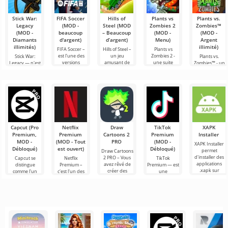
Stick War:
FIFA Soccer
Hills of
Plants vs
Plants vs.
Legacy
(MOD -
Steel (MOD
Zombies 2
Zombies™
(MOD -
beaucoup
– Beaucoup
(MOD -
(MOD -
Diamants
d'argent)
d’argent)
Menu)
Argent
illimités)
illimité)
FIFA Soccer –
Hills of Steel –
Plants vs
est l'une des
un jeu
Zombies 2 -
Stick War:
Plants vs.
versions
amusant de
une suite
Legacy — n'est
Zombies™ - un
mobiles les
chars sur
captivante du
pas seulement
jeu amusant
plus
Android,
jeu de stratégie
un jeu de
sur Android
populaires sur
réalisé dans un
pour Android,
stratégie
sorti en 2010 et
le thème du
style cartoon
récompensé
militaire en
qui reste
football. Elle se
coloré. La
par plus de
temps réel,
populaire dans
mais une
son
Capcut (Pro
Netflix
Draw
TikTok
XAPK
Premium,
Premium
Cartoons 2
Premium
Installer
MOD -
(MOD - Tout
PRO
(MOD -
XAPK Installer
Débloqué)
est ouvert)
Débloqué)
permet
Draw Cartoons
d'installer des
2 PRO – Vous
Capcut se
Netflix
TikTok
applications
avez rêvé de
distingue
Premium –
Premium — est
.xapk sur
créer des
comme l'un
c'est l'un des
une
Android. Un
dessins
des outils les
services les
application qui
menu très
animés, mais
plus
plus
vous permet
simple et
tout cela
recommandés
populaires
de vous
semble trop
pour le
pour regarder
connecter en
montage vidéo,
des films, des
ligne avec
assurant un
séries
d'autres