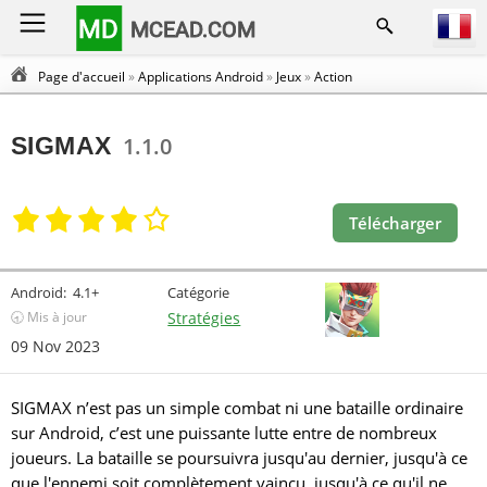
MD
MCEAD.COM
Page d'accueil
»
Applications Android
»
Jeux
»
Action
SIGMAX
1.1.0
Télécharger
Android:
4.1+
Catégorie
🕣 Mis à jour
Stratégies
09 Nov 2023
SIGMAX n’est pas un simple combat ni une bataille ordinaire
sur Android, c’est une puissante lutte entre de nombreux
joueurs. La bataille se poursuivra jusqu'au dernier, jusqu'à ce
que l'ennemi soit complètement vaincu, jusqu'à ce qu'il ne