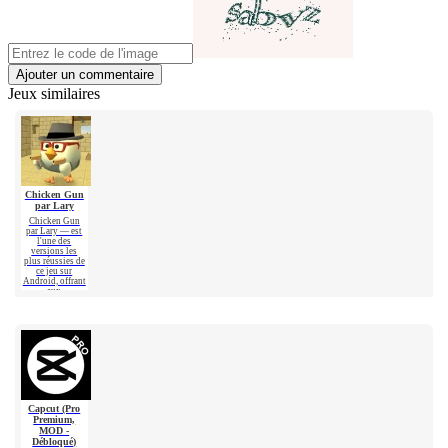
Ajouter un commentaire
Jeux similaires
Chicken Gun
par Lary
Chicken Gun
par Lary — est
l'une des
versions les
plus réussies de
ce jeu sur
Android, offrant
aux
Chicken Gun
[Null's]
Capcut (Pro
Premium,
Chicken Gun
[Null's] – une
MOD -
version
Débloqué)