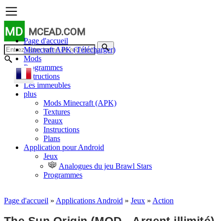
MD
MCEAD.COM
Page d'accueil
Minecraft APK (Télécharger)
Mods
Programmes
Instructions
Les immeubles
plus
Mods Minecraft (APK)
Textures
Peaux
Instructions
Plans
Application pour Android
Jeux
Analogues du jeu Brawl Stars
Programmes
Page d'accueil
»
Applications Android
»
Jeux
»
Action