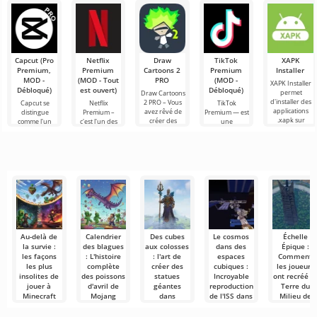
aventuriers !
compétence
Minecraft, il se
Minecraft 1.21
Honnêtement,
Bonjour à tous,
très
passe toujours
aide à collecter
j'en tremble
expérimentateurs
importante
des objets, et
encore
du monde
dans
qu'il
d'émotion en
cubique !
écrivant ces
Aujourd’hui,
lignes.
j’ai décidé
Capcut (Pro
Netflix
Draw
TikTok
XAPK
d’enfiler ma
Premium,
Premium
Cartoons 2
Premium
Installer
blouse
MOD -
(MOD - Tout
PRO
(MOD -
XAPK Installer
Débloqué)
est ouvert)
Débloqué)
permet
Draw Cartoons
d'installer des
2 PRO – Vous
Capcut se
Netflix
TikTok
applications
avez rêvé de
distingue
Premium –
Premium — est
.xapk sur
créer des
comme l'un
c'est l'un des
une
Android. Un
dessins
des outils les
services les
application qui
menu très
animés, mais
plus
plus
vous permet
simple et
tout cela
recommandés
populaires
de vous
semble trop
pour le
pour regarder
connecter en
montage vidéo,
des films, des
ligne avec
assurant un
séries
d'autres
Au-delà de
Calendrier
Des cubes
Le cosmos
Échelle
la survie :
des blagues
aux colosses
dans des
Épique :
les façons
: L'histoire
: l'art de
espaces
Comment
les plus
complète
créer des
cubiques :
les joueurs
insolites de
des poissons
statues
Incroyable
ont recréé l
jouer à
d'avril de
géantes
reproduction
Terre du
Minecraft
Mojang
dans
de l'ISS dans
Milieu de
Minecraft
Minecraft
Tolkien dan
Minecraft n'est
Nous
Minecraft