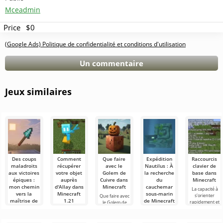
Mceadmin
Price
$0
(Google Ads) Politique de confidentialité et conditions d'utilisation
Un commentaire
Jeux similaires
Des coups
Comment
Que faire
Expédition
Raccourcis
maladroits
récupérer
avec le
Nautilus : À
clavier de
aux victoires
votre objet
Golem de
la recherche
base dans
épiques :
auprès
Cuivre dans
du
Minecraft
mon chemin
d'Allay dans
Minecraft
cauchemar
La capacité à
vers la
Minecraft
sous-marin
s'orienter
Que faire avec
maîtrise de
1.21
de Minecraft
rapidement et
le Golem de
la lance
1.22 !
à gérer
Cuivre dans
Les utilisateurs
dans
efficacement
Minecraft Dans
savent que le
Bonjour à tous,
Minecraft
est une
le monde de
mob Allay dans