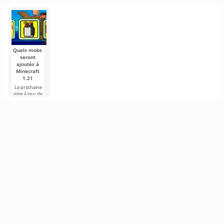
plus seulement
poursuivons
Dans un
Les mondes
un jeu de
notre série
monde
virtuels de
Le monde de J
d'explorations
construit en
Minecraft ne
R. R. Tolkien a
blocs,
sont plus
toujours
l'imagination
captivé
Quels mobs
seront
ajoutés à
Minecraft
1.21
La prochaine
mise à jour de
Minecraft 1.21
continue d'être
entourée de
rumeurs et de
nouvelles