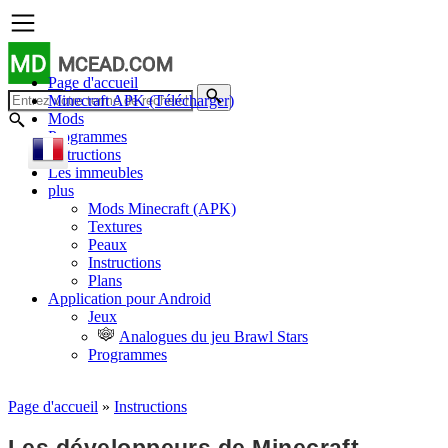
MD
MCEAD.COM
Page d'accueil
Minecraft APK (Télécharger)
Mods
Programmes
Instructions
Les immeubles
plus
Mods Minecraft (APK)
Textures
Peaux
Instructions
Plans
Application pour Android
Jeux
Analogues du jeu Brawl Stars
Programmes
Page d'accueil
»
Instructions