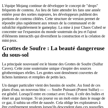
L'équipe Mojang continue de développer le concept de "drops"
fréquents de contenu. Au lieu de faire attendre les fans une année
entière pour des sorties majeures, les développeurs publient des
portions de contenu ciblées. Cette structure de version permet de
répondre plus rapidement aux retours de la communauté et de
rafraîchir régulièrement le gameplay. La mise à jour Chaos Cubed se
concentre sur l'expansion du monde souterrain du jeu et l'ajout
d'éléments interactifs qui diversifient la construction et la création de
mini-jeux.
Grottes de Soufre : La beauté dangereuse
du sous-sol
La principale nouveauté est le biome des Grottes de Soufre (Sulfur
Caves). Cette zone souterraine unique s'inspire des sources
géothermiques réelles. Les grottes sont densément couvertes de
lichens lumineux et remplies de petits lacs.
Un danger particulier vient des bassins de soufre. Au fond de ces
plans d'eau, un nouveau bloc — Soufre Puissant (Potent Sulfur) —
est généré. Lorsqu'il entre en contact avec l'eau, il crée des bulles et
émet un gaz toxique. Si un joueur ou un mob entre dans le nuage de
ce gaz, il subira un effet de nausée. Cela oblige les explorateurs à
être extrêmement prudents lorsqu'ils descendent dans ces nouvelles